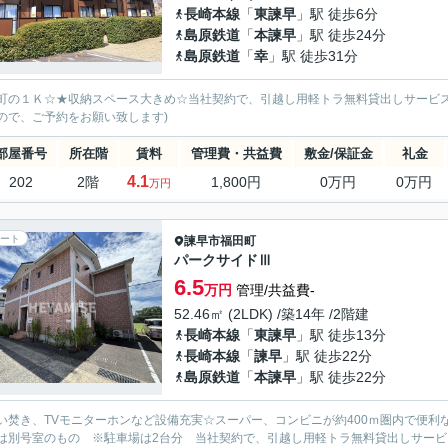
長崎本線
「
東諫早
」駅 徒歩6分
島原鉄道
「
本諫早
」駅 徒歩24分
島原鉄道
「
幸
」駅 徒歩31分
町の１Ｋ☆★収納スペース大きめ☆当社契約で、引越し用軽トラ無料貸出しサービス
ので、ご予約をお願い致します)
部屋番号
所在階
賃料
管理費・共益費
敷金/保証金
礼金
4.1
202
2階
1,800円
0万円
0万円
万円
ート
諫早市
福田町
パークサイドⅢ
6.5
万円
管理/共益費-
52.46㎡ (2LDK) /築14年 /2階建
長崎本線
「
東諫早
」駅 徒歩13分
長崎本線
「
諫早
」駅 徒歩22分
島原鉄道
「
本諫早
」駅 徒歩22分
い焚き、TVモニターホンなど設備充実☆スーパー、コンビニが約400ｍ圏内で便利
は別号室のもの ※駐車場は2台分 当社契約で、引越し用軽トラ無料貸出しサービ