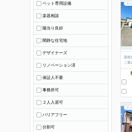
ペット専用設備
アパ
楽器相談
陽当り良好
閑静な住宅地
デザイナーズ
屋根
ご案
リノベーション済
保証人不要
事務所可
２人入居可
アパ
バリアフリー
分割可