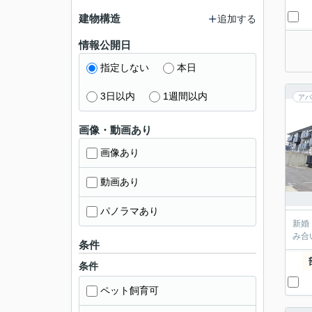
建物構造
追加する
情報公開日
指定しない
本日
3日以内
1週間以内
アパ
画像・動画あり
画像あり
動画あり
パノラマあり
新婚
み合
条件
条件
ペット飼育可