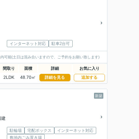
インターネット対応
駐車2台可
内可能(土日は混み合いますので、ご予約をお願い致します)
間取り
面積
詳細
お気に入り
2LDK
48.70㎡
詳細を見る
追加する
新築
2階建
駐輪場
宅配ボックス
インターネット対応
敷地内ごみ置き場