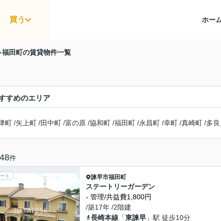
買う
ホー
福田町の賃貸物件一覧
すすめのエリア
津町
/
矢上町
/
田中町
/
富の原
/
協和町
/
福田町
/
永昌町
/
幸町
/
真崎町
/
多良
48
件
ート
諫早市
福田町
ステートリーガーデン
-
管理/共益費1,800円
/築17年 /2階建
長崎本線
「
東諫早
」駅 徒歩10分