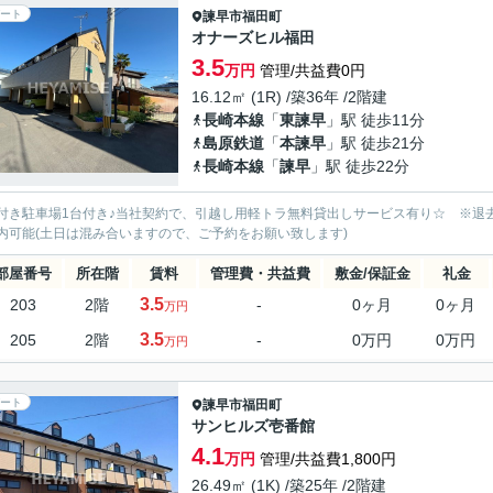
ート
諫早市
福田町
オナーズヒル福田
3.5
万円
管理/共益費0円
16.12㎡ (1R) /築36年 /2階建
長崎本線
「
東諫早
」駅 徒歩11分
島原鉄道
「
本諫早
」駅 徒歩21分
長崎本線
「
諫早
」駅 徒歩22分
付き駐車場1台付き♪当社契約で、引越し用軽トラ無料貸出しサービス有り☆ ※退
内可能(土日は混み合いますので、ご予約をお願い致します)
部屋番号
所在階
賃料
管理費・共益費
敷金/保証金
礼金
3.5
203
2階
-
0ヶ月
0ヶ月
万円
3.5
205
2階
-
0万円
0万円
万円
ート
諫早市
福田町
サンヒルズ壱番館
4.1
万円
管理/共益費1,800円
26.49㎡ (1K) /築25年 /2階建