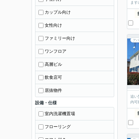
ます
カップル向け
女性向け
ファミリー向け
アパ
ワンフロア
高層ビル
飲食店可
居抜物件
追い
内可
設備・仕様
室内洗濯機置場
フローリング