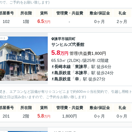
ので、ご予約をお願い致します)
部屋番号
所在階
賃料
管理費・共益費
敷金/保証金
礼金
6.5
102
1階
-
0ヶ月
2ヶ月
万円
ート
諫早市
福田町
サンヒルズ弐番館
5.8
万円
管理/共益費1,800円
65.53㎡ (2LDK) /築25年 /2階建
長崎本線
「
東諫早
」駅 徒歩6分
島原鉄道
「
本諫早
」駅 徒歩24分
島原鉄道
「
幸
」駅 徒歩27分
焚き、エアコンなど設備が有り☆コンビニまで約600ｍ☆当社契約で、引越し用軽
能(土日は混み合いますので、ご予約をお願い致します)
部屋番号
所在階
賃料
管理費・共益費
敷金/保証金
礼金
5.8
201
2階
1,800円
0ヶ月
0ヶ月
万円