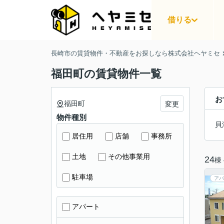
借りる
長崎市の賃貸物件・不動産をお探しなら株式会社ヘヤミセ
福田町の賃貸物件一覧
お
福田町
変更
物件種別
貝
居住用
店舗
事務所
土地
その他事業用
24
棟
駐車場
アパ
アパート