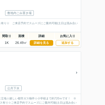
敷地内ごみ置き場
有り☆ ご来店予約でスムーズにご案内可能(土日は混み合い
間取り
面積
詳細
お気に入り
1K
26.49㎡
詳細を見る
追加する
公共下水
な立地☆嬉しい都市ガス物件☆小学校まで約720ｍです！ ※
ス有り☆ご来店予約でスムーズにご案内可能(土日は混み合い