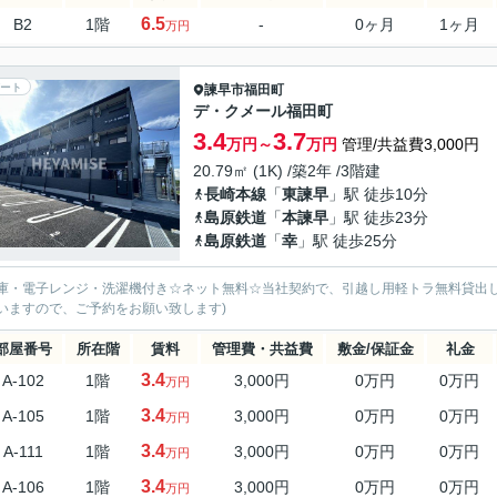
6.5
B2
1階
-
0ヶ月
1ヶ月
万円
ート
諫早市
福田町
デ・クメール福田町
3.4
3.7
万円～
万円
管理/共益費3,000円
20.79㎡ (1K) /築2年 /3階建
長崎本線
「
東諫早
」駅 徒歩10分
島原鉄道
「
本諫早
」駅 徒歩23分
島原鉄道
「
幸
」駅 徒歩25分
庫・電子レンジ・洗濯機付き☆ネット無料☆当社契約で、引越し用軽トラ無料貸出し
いますので、ご予約をお願い致します)
部屋番号
所在階
賃料
管理費・共益費
敷金/保証金
礼金
3.4
A-102
1階
3,000円
0万円
0万円
万円
3.4
A-105
1階
3,000円
0万円
0万円
万円
3.4
A-111
1階
3,000円
0万円
0万円
万円
3.4
A-106
1階
3,000円
0万円
0万円
万円