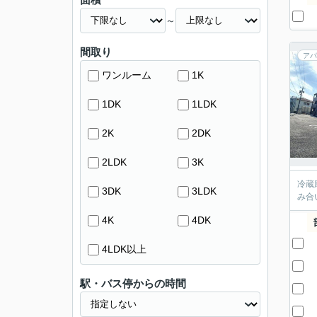
～
間取り
アパ
ワンルーム
1K
1DK
1LDK
2K
2DK
2LDK
3K
冷蔵
3DK
3LDK
み合
4K
4DK
4LDK以上
駅・バス停からの時間