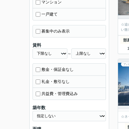
マンション
一戸建て
☆追
い致
募集中のみ表示
部
賃料
～
アパ
敷金・保証金なし
礼金・敷引なし
共益費・管理費込み
築年数
☆ネ
面積