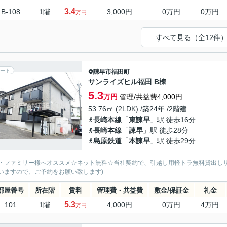
3.4
B-108
1階
3,000円
0万円
0万円
万円
すべて見る（全12件
ート
諫早市
福田町
サンライズヒル福田 B棟
5.3
万円
管理/共益費4,000円
53.76㎡ (2LDK) /築24年 /2階建
長崎本線
「
東諫早
」駅 徒歩16分
長崎本線
「
諫早
」駅 徒歩28分
島原鉄道
「
本諫早
」駅 徒歩29分
・ファミリー様へオススメ☆ネット無料☆当社契約で、引越し用軽トラ無料貸出しサ
いますので、ご予約をお願い致します)
部屋番号
所在階
賃料
管理費・共益費
敷金/保証金
礼金
5.3
101
1階
4,000円
0万円
4万円
万円