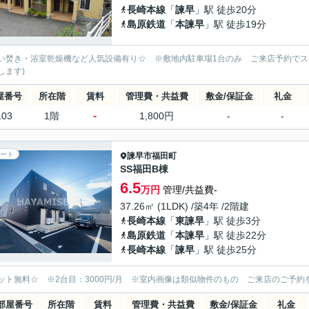
長崎本線
「
諫早
」駅 徒歩20分
島原鉄道
「
本諫早
」駅 徒歩19分
い焚き・浴室乾燥機など人気設備有り☆ ※敷地内駐車場1台のみ ご来店予約でス
します)
屋番号
所在階
賃料
管理費・共益費
敷金/保証金
礼金
-
103
1階
1,800円
-
-
ート
諫早市
福田町
SS福田B棟
6.5
万円
管理/共益費-
37.26㎡ (1LDK) /築4年 /2階建
長崎本線
「
東諫早
」駅 徒歩3分
島原鉄道
「
本諫早
」駅 徒歩22分
長崎本線
「
諫早
」駅 徒歩25分
ット無料☆ ※2台目：3000円/月 ※室内画像は類似物件のもの ご来店のご予
部屋番号
所在階
賃料
管理費・共益費
敷金/保証金
礼金