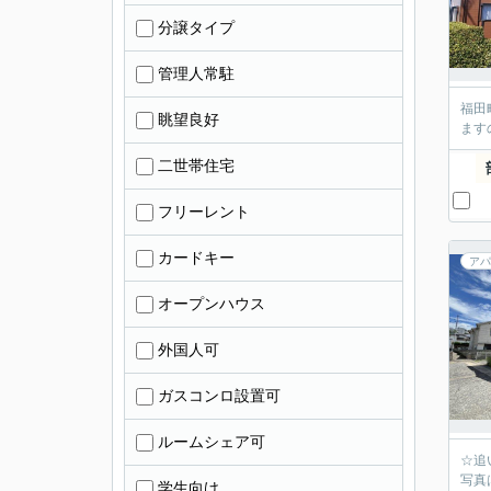
分譲タイプ
管理人常駐
福田
眺望良好
ます
二世帯住宅
フリーレント
カードキー
アパ
オープンハウス
外国人可
ガスコンロ設置可
ルームシェア可
☆追
写真
学生向け