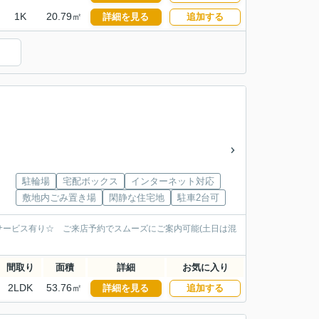
1K
20.79㎡
詳細を見る
追加する
）
駐輪場
宅配ボックス
インターネット対応
敷地内ごみ置き場
閑静な住宅地
駐車2台可
ービス有り☆ ご来店予約でスムーズにご案内可能(土日は混
間取り
面積
詳細
お気に入り
2LDK
53.76㎡
詳細を見る
追加する