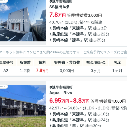
ート
諫早市
福田町
SS福田A棟
7.8
万円
管理/共益費3,000円
48.70㎡ (2LDK) /築4年 /2階建
長崎本線
「
東諫早
」駅 徒歩3分
島原鉄道
「
本諫早
」駅 徒歩22分
長崎本線
「
諫早
」駅 徒歩25分
ターネット無料☆コンビニまで約230ｍの立地です☆ ご来店予約でスムーズにご案
部屋番号
所在階
賃料
管理費・共益費
敷金/保証金
礼金
7.8
A2
1-2階
3,000円
0ヶ月
1ヶ月
万円
ート
諫早市
福田町
Aqua Riva
6.95
8.8
万円～
万円
管理/共益費4,000円
42.97㎡～54.83㎡ (1LDK～2LDK) /新築 /
長崎本線
「
東諫早
」駅 徒歩10分
島原鉄道
「
本諫早
」駅 徒歩24分
島原鉄道
「
幸
」駅 徒歩30分