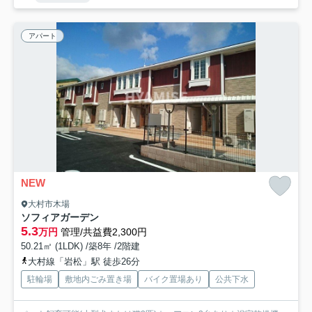
アパート
NEW
大村市木場
ソフィアガーデン
5.3
万円
管理/共益費2,300円
50.21㎡ (1LDK) /築8年 /2階建
大村線「岩松」駅 徒歩26分
駐輪場
敷地内ごみ置き場
バイク置場あり
公共下水