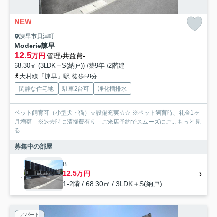
NEW
諫早市貝津町
Moderie諫早
12.5
万円
管理/共益費-
68.30㎡ (3LDK＋S(納戸)) /築9年 /2階建
大村線「諫早」駅 徒歩59分
閑静な住宅地
駐車2台可
浄化槽排水
ペット飼育可（小型犬・猫）☆設備充実☆☆ ※ペット飼育時、礼金1ヶ
月増額 ※退去時に清掃費有り ご来店予約でスムーズにご...
もっと見
る
募集中の部屋
B
12.5万円
1-2階 / 68.30㎡ / 3LDK＋S(納戸)
アパート