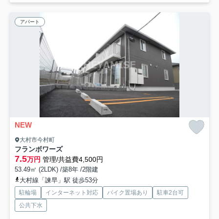
アパート
NEW
大村市今村町
フランボワーズ
7.5
万円
管理/共益費4,500円
53.49㎡ (2LDK) /築8年 /2階建
大村線「諫早」駅 徒歩53分
駐輪場
インターネット対応
バイク置場あり
駐車2台可
公共下水