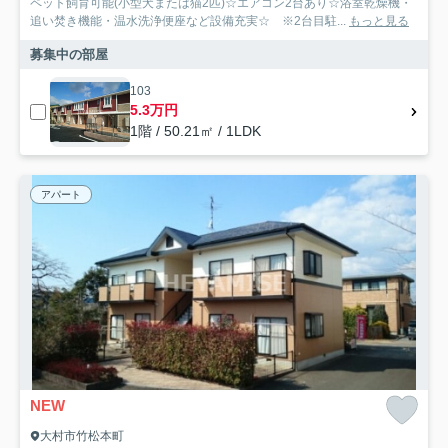
ペット飼育可能(小型犬または猫2匹)☆エアコン2台あり☆浴室乾燥機・
追い焚き機能・温水洗浄便座など設備充実☆ ※2台目駐...
もっと見る
募集中の部屋
103
5.3万円
1階 / 50.21㎡ / 1LDK
アパート
NEW
大村市竹松本町