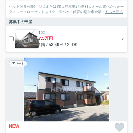
ペット飼育可能(小型犬または猫)☆駐車場2台無料☆オール電化☆ウォー
クスルークローゼットあり☆ ※ペット飼育の場合敷金増...
もっと見る
募集中の部屋
102
7.5万円
1階 / 53.49㎡ / 2LDK
アパート
NEW