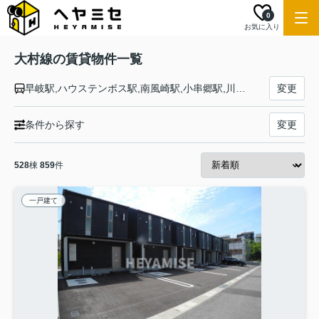
0
お気に入り
大村線の賃貸物件一覧
早岐駅,ハウステンボス駅,南風崎駅,小串郷駅,川棚駅,彼杵駅,千綿駅,松原駅,大村車両基地駅,竹松駅,新大村駅,諏訪駅,大村駅,岩松駅,諫早駅
変更
条件から探す
変更
528
棟
859
件
一戸建て