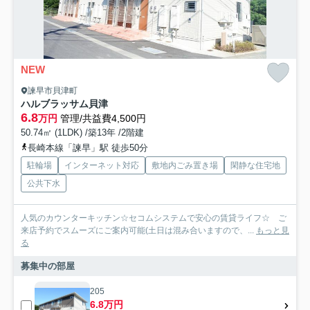
NEW
諫早市貝津町
ハルブラッサム貝津
6.8
万円
管理/共益費4,500円
50.74㎡ (1LDK) /築13年 /2階建
長崎本線「諫早」駅 徒歩50分
駐輪場
インターネット対応
敷地内ごみ置き場
閑静な住宅地
公共下水
人気のカウンターキッチン☆セコムシステムで安心の賃貸ライフ☆ ご
来店予約でスムーズにご案内可能(土日は混み合いますので、...
もっと見
る
募集中の部屋
205
6.8万円