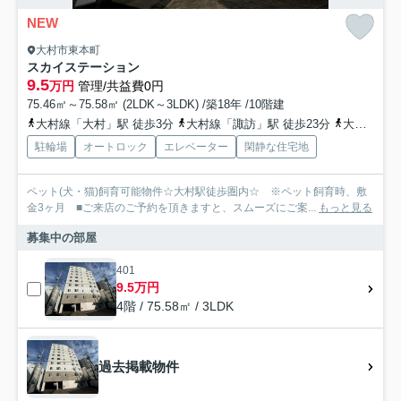
NEW
大村市東本町
スカイステーション
9.5
万円
管理/共益費0円
75.46㎡～75.58㎡ (2LDK～3LDK) /築18年 /10階建
大村線「大村」駅 徒歩3分
大村線「諏訪」駅 徒歩23分
大村線「岩松」駅 徒歩50分
駐輪場
オートロック
エレベーター
閑静な住宅地
ペット(犬・猫)飼育可能物件☆大村駅徒歩圏内☆ ※ペット飼育時、敷
金3ヶ月 ■ご来店のご予約を頂きますと、スムーズにご案...
もっと見る
募集中の部屋
401
9.5万円
4階 / 75.58㎡ / 3LDK
過去掲載物件