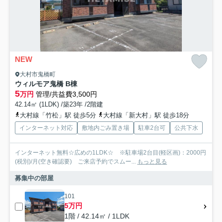
NEW
大村市鬼橋町
ウィルモア鬼橋 B棟
5
万円
管理/共益費3,500円
42.14㎡ (1LDK) /築23年 /2階建
大村線「竹松」駅 徒歩5分
大村線「新大村」駅 徒歩18分
インターネット対応
敷地内ごみ置き場
駐車2台可
公共下水
インターネット無料☆広めの1LDK☆ ※駐車場2台目(軽区画)：2000円
(税別)/月(空き確認要) ご来店予約でスムー...
もっと見る
募集中の部屋
101
5万円
1階 / 42.14㎡ / 1LDK