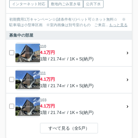
インターネット対応
敷地内ごみ置き場
公共下水
初期費用1万キャンペーン☆(諸条件有り)ペット可☆ネット無料☆ ※
駐車場は小型車区画 ※室内画像は別号室のもの ご来店...
もっと見る
募集中の部屋
110
4.1万円
1階 / 21.74㎡ / 1K＋S(納戸)
111
4.1万円
1階 / 21.74㎡ / 1K＋S(納戸)
103
4.1万円
1階 / 21.74㎡ / 1K＋S(納戸)
すべて見る（全5戸）