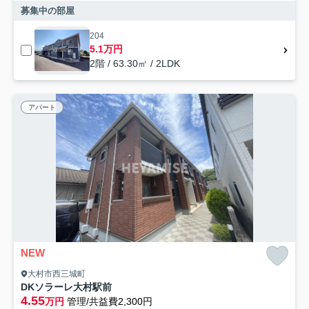
募集中の部屋
204
5.1万円
2階 / 63.30㎡ / 2LDK
アパート
NEW
大村市西三城町
DKソラーレ大村駅前
4.55
万円
管理/共益費2,300円