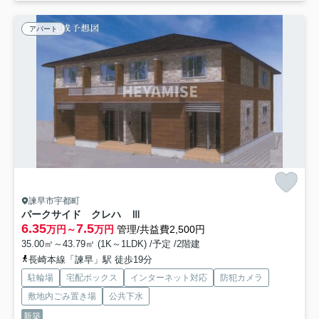
アパート
諫早市宇都町
パークサイド クレハ Ⅲ
6.35
7.5
万円～
万円
管理/共益費2,500円
35.00㎡～43.79㎡ (1K～1LDK) /予定 /2階建
長崎本線「諫早」駅 徒歩19分
駐輪場
宅配ボックス
インターネット対応
防犯カメラ
敷地内ごみ置き場
公共下水
新築