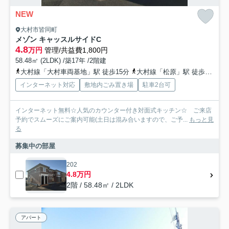
NEW
大村市皆同町
メゾン キャッスルサイドC
4.8
万円
管理/共益費1,800円
58.48㎡ (2LDK) /築17年 /2階建
大村線「大村車両基地」駅 徒歩15分
大村線「松原」駅 徒歩26分
インターネット対応
敷地内ごみ置き場
駐車2台可
インターネット無料☆人気のカウンター付き対面式キッチン☆ ご来店
予約でスムーズにご案内可能(土日は混み合いますので、ご予...
もっと見
る
募集中の部屋
202
4.8万円
2階 / 58.48㎡ / 2LDK
アパート