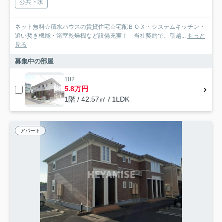
公共下水
ネット無料☆積水ハウスの賃貸住宅☆宅配ＢＯＸ・システムキッチン・
追い焚き機能・浴室乾燥機など設備充実！ 当社契約で、引越...
もっと
見る
募集中の部屋
102
5.8万円
1階 / 42.57㎡ / 1LDK
アパート