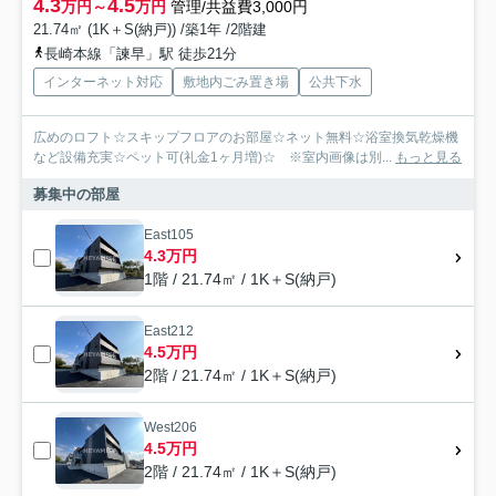
4.3
4.5
万円～
万円
管理/共益費3,000円
21.74㎡ (1K＋S(納戸)) /築1年 /2階建
長崎本線「諫早」駅 徒歩21分
インターネット対応
敷地内ごみ置き場
公共下水
広めのロフト☆スキップフロアのお部屋☆ネット無料☆浴室換気乾燥機
など設備充実☆ペット可(礼金1ヶ月増)☆ ※室内画像は別...
もっと見る
募集中の部屋
East105
4.3万円
1階 / 21.74㎡ / 1K＋S(納戸)
East212
4.5万円
2階 / 21.74㎡ / 1K＋S(納戸)
West206
4.5万円
2階 / 21.74㎡ / 1K＋S(納戸)