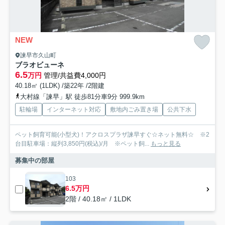
NEW
諫早市久山町
ブラオビューネ
6.5
万円
管理/共益費4,000円
40.18㎡ (1LDK) /築22年 /2階建
大村線「諫早」駅 徒歩81分車9分 999.9km
駐輪場
インターネット対応
敷地内ごみ置き場
公共下水
ペット飼育可能(小型犬)！アクロスプラザ諫早すぐ☆ネット無料☆ ※2
台目駐車場：縦列3,850円(税込)/月 ※ペット飼...
もっと見る
募集中の部屋
103
6.5万円
2階 / 40.18㎡ / 1LDK