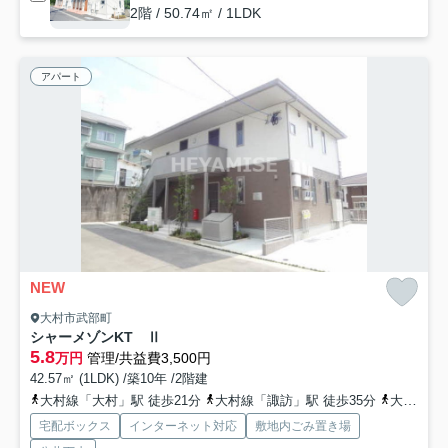
2階 / 50.74㎡ / 1LDK
アパート
NEW
大村市武部町
シャーメゾンKT Ⅱ
5.8
万円
管理/共益費3,500円
42.57㎡ (1LDK) /築10年 /2階建
大村線「大村」駅 徒歩21分
大村線「諏訪」駅 徒歩35分
大村線「岩松」駅 徒歩47分
宅配ボックス
インターネット対応
敷地内ごみ置き場