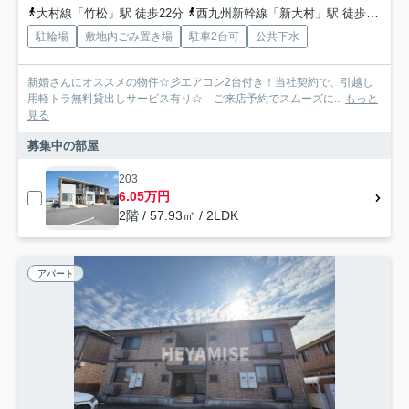
大村線「竹松」駅 徒歩22分
西九州新幹線「新大村」駅 徒歩25分
駐輪場
敷地内ごみ置き場
駐車2台可
公共下水
新婚さんにオススメの物件☆彡エアコン2台付き！当社契約で、引越し
用軽トラ無料貸出しサービス有り☆ ご来店予約でスムーズに...
もっと
見る
募集中の部屋
203
6.05万円
2階 / 57.93㎡ / 2LDK
アパート