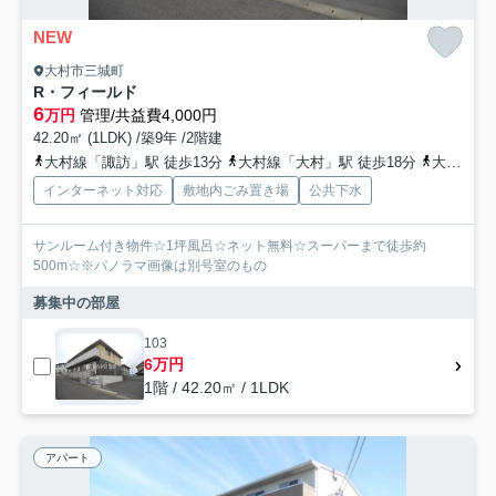
NEW
大村市三城町
R・フィールド
6
万円
管理/共益費4,000円
42.20㎡ (1LDK) /築9年 /2階建
大村線「諏訪」駅 徒歩13分
大村線「大村」駅 徒歩18分
大村線「新大村」駅 徒歩32分
インターネット対応
敷地内ごみ置き場
公共下水
サンルーム付き物件☆1坪風呂☆ネット無料☆スーパーまで徒歩約
500m☆※パノラマ画像は別号室のもの
募集中の部屋
103
6万円
1階 / 42.20㎡ / 1LDK
アパート