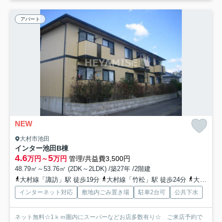
アパート
NEW
大村市池田
インター池田B棟
4.6
5
万円～
万円
管理/共益費3,500円
48.79㎡～53.76㎡ (2DK～2LDK) /築27年 /2階建
大村線「諏訪」駅 徒歩19分
大村線「竹松」駅 徒歩24分
大村線「大村」駅 徒歩38分
インターネット対応
敷地内ごみ置き場
駐車2台可
公共下水
ネット無料☆1ｋｍ圏内にスーパーなどお店多数有り☆ ご来店予約で