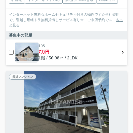
インターネット無料☆ホームセキュリティ付きの物件です☆当社契約
で、引越し用軽トラ無料貸出しサービス有り☆ ご来店予約でス...
もっ
と見る
募集中の部屋
105
7万円
1階 / 56.98㎡ / 2LDK
賃貸マンション