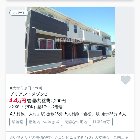
アパート
大村市須田ノ木町
ブリアン・メゾンB
4.4
万円
管理/共益費2,200円
42.98㎡ (2DK) /築17年 /2階建
大村線「大村」駅 徒歩25分
大村線「岩松」駅 徒歩25分
大村線「諏訪」駅 徒歩45分
駐輪場
敷地内ごみ置き場
閑静な住宅地
駐車2台可
追い焚きなどの設備が有り☆コンビニまで約430ｍの立地☆ ご来店予