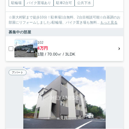
駐輪場
バイク置場あり
駐車2台可
公共下水
☆新大村駅まで徒歩10分！駐車場1台無料、2台目相談可能☆白基調のお
部屋にリフォームしました♪駐輪場、バイク置き場も無料...
もっと見る
募集中の部屋
102
6万円
1階 / 70.00㎡ / 3LDK
アパート