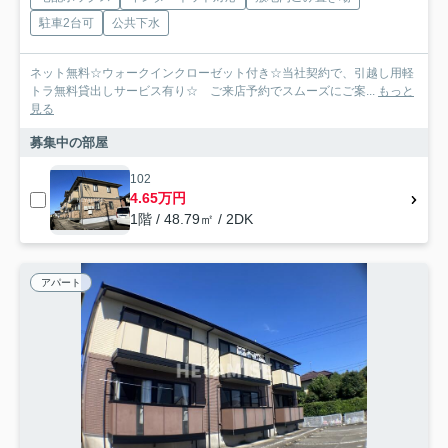
駐車2台可
公共下水
ネット無料☆ウォークインクローゼット付き☆当社契約で、引越し用軽
トラ無料貸出しサービス有り☆ ご来店予約でスムーズにご案...
もっと
見る
募集中の部屋
102
4.65万円
1階 / 48.79㎡ / 2DK
アパート