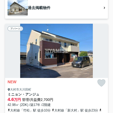
過去掲載物件
アパート
NEW
大村市大川田町
ミニョン・アンジュ
4.6
万円
管理/共益費2,700円
42.98㎡ (2DK) /築17年 /2階建
大村線「竹松」駅 徒歩10分
大村線「新大村」駅 徒歩23分
西九州