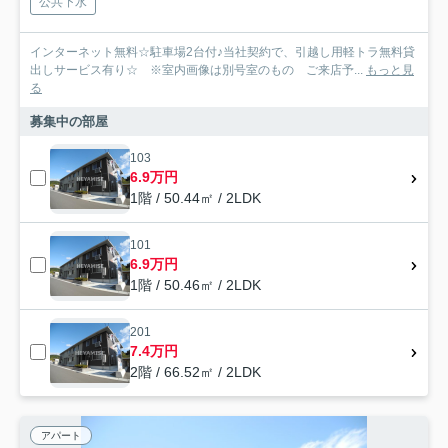
公共下水
インターネット無料☆駐車場2台付♪当社契約で、引越し用軽トラ無料貸
出しサービス有り☆ ※室内画像は別号室のもの ご来店予...
もっと見
る
募集中の部屋
103
6.9万円
1階 / 50.44㎡ / 2LDK
101
6.9万円
1階 / 50.46㎡ / 2LDK
201
7.4万円
2階 / 66.52㎡ / 2LDK
アパート