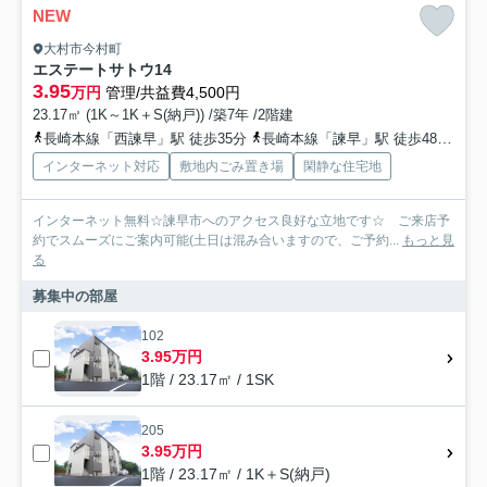
NEW
大村市今村町
エステートサトウ14
3.95
万円
管理/共益費4,500円
23.17㎡ (1K～1K＋S(納戸)) /築7年 /2階建
長崎本線「西諫早」駅 徒歩35分
長崎本線「諫早」駅 徒歩48分
長
インターネット対応
敷地内ごみ置き場
閑静な住宅地
インターネット無料☆諫早市へのアクセス良好な立地です☆ ご来店予
約でスムーズにご案内可能(土日は混み合いますので、ご予約...
もっと見
る
募集中の部屋
102
3.95万円
1階 / 23.17㎡ / 1SK
205
3.95万円
1階 / 23.17㎡ / 1K＋S(納戸)