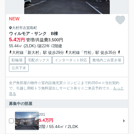
NEW
大村市古賀島町
ウィルモア・サンク B棟
5.4
万円
管理/共益費3,500円
55.44㎡ (2LDK) /築22年 /2階建
大村線「新大村」駅 徒歩29分
大村線「竹松」駅 徒歩35分
大村線
駐輪場
宅配ボックス
インターネット対応
敷地内ごみ置き場
公共下水
全戸角部屋の物件☆室内設備充実☆コンビニまで約350ｍ☆当社契約
で、引越し用軽トラ無料貸出しサービス有り☆ご来店予約でス...
もっと
見る
募集中の部屋
201
5.4万円
2階 / 55.44㎡ / 2LDK