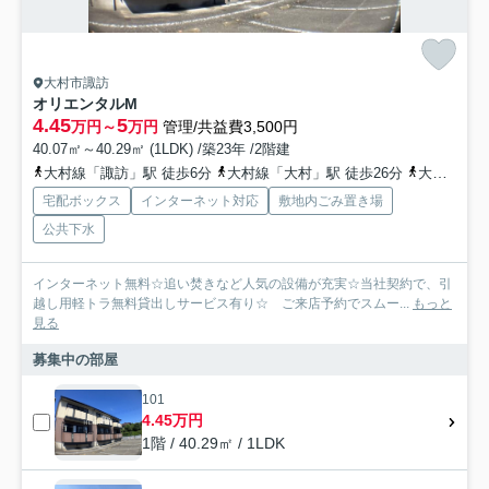
大村市諏訪
オリエンタルM
4.45
5
万円～
万円
管理/共益費3,500円
40.07㎡～40.29㎡ (1LDK) /築23年 /2階建
大村線「諏訪」駅 徒歩6分
大村線「大村」駅 徒歩26分
大村線「竹松」駅 徒歩23分
宅配ボックス
インターネット対応
敷地内ごみ置き場
公共下水
インターネット無料☆追い焚きなど人気の設備が充実☆当社契約で、引
越し用軽トラ無料貸出しサービス有り☆ ご来店予約でスムー...
もっと
見る
募集中の部屋
101
4.45万円
1階 / 40.29㎡ / 1LDK