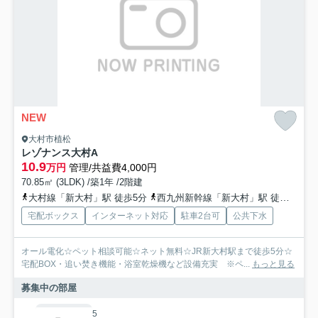
NEW
大村市植松
レゾナンス大村A
10.9
万円
管理/共益費4,000円
70.85㎡ (3LDK) /築1年 /2階建
大村線「新大村」駅 徒歩5分
西九州新幹線「新大村」駅 徒歩5分
宅配ボックス
インターネット対応
駐車2台可
公共下水
オール電化☆ペット相談可能☆ネット無料☆JR新大村駅まで徒歩5分☆
宅配BOX・追い焚き機能・浴室乾燥機など設備充実 ※ペ...
もっと見る
募集中の部屋
5