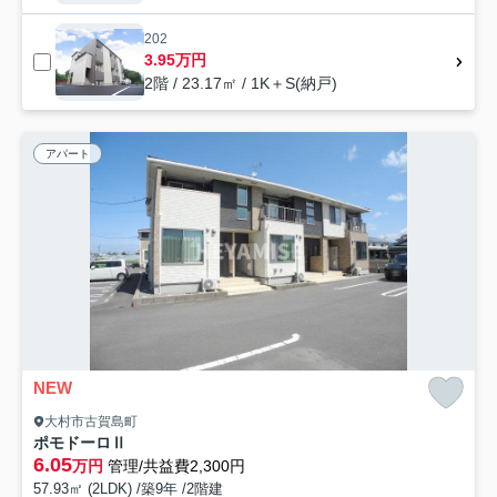
202
3.95万円
2階 / 23.17㎡ / 1K＋S(納戸)
アパート
NEW
大村市古賀島町
ポモドーロⅡ
6.05
万円
管理/共益費2,300円
57.93㎡ (2LDK) /築9年 /2階建