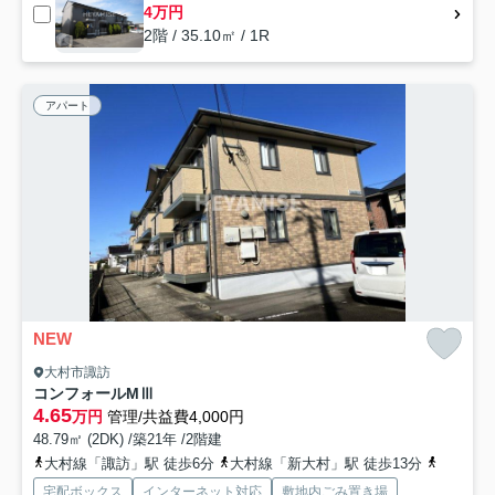
4万円
2階 / 35.10㎡ / 1R
アパート
NEW
大村市諏訪
コンフォールMⅢ
4.65
万円
管理/共益費4,000円
48.79㎡ (2DK) /築21年 /2階建
大村線「諏訪」駅 徒歩6分
大村線「新大村」駅 徒歩13分
西九州新
宅配ボックス
インターネット対応
敷地内ごみ置き場