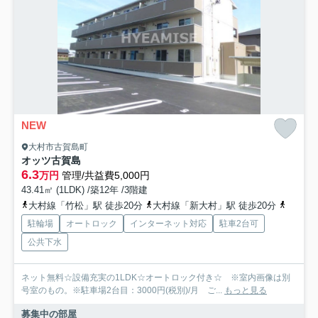
NEW
大村市古賀島町
オッツ古賀島
6.3
万円
管理/共益費5,000円
43.41㎡ (1LDK) /築12年 /3階建
大村線「竹松」駅 徒歩20分
大村線「新大村」駅 徒歩20分
西九州
駐輪場
オートロック
インターネット対応
駐車2台可
公共下水
ネット無料☆設備充実の1LDK☆オートロック付き☆ ※室内画像は別
号室のもの。※駐車場2台目：3000円(税別)/月 ご...
もっと見る
募集中の部屋