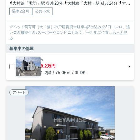
大村線「諏訪」駅 徒歩23分
大村線「大村」駅 徒歩24分
大村線「竹松」駅 徒歩34分
駐車2台可
公共下水
☆ペット飼育可（犬・猫）の戸建賃貸☆駐車場2台込み☆3口コンロ、追
い焚き機能付き♪スーパーやコンビニも近く、平坦地に位置...
もっと見
る
募集中の部屋
A
8.2万円
1-2階 / 75.06㎡ / 3LDK
アパート