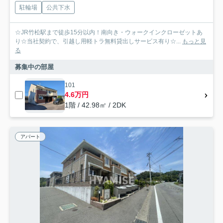
駐輪場
公共下水
☆JR竹松駅まで徒歩15分以内！南向き・ウォークインクローゼットあ
り☆当社契約で、引越し用軽トラ無料貸出しサービス有り☆...
もっと見
る
募集中の部屋
101
4.6万円
1階 / 42.98㎡ / 2DK
アパート