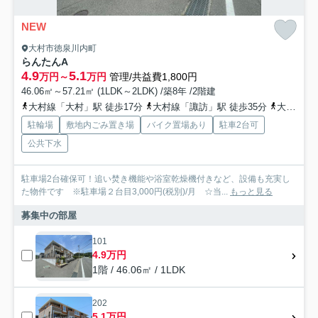
NEW
大村市徳泉川内町
らんたんA
4.9
5.1
万円～
万円
管理/共益費1,800円
46.06㎡～57.21㎡ (1LDK～2LDK) /築8年 /2階建
大村線「大村」駅 徒歩17分
大村線「諏訪」駅 徒歩35分
大村線「新大村」駅 徒歩53分
駐輪場
敷地内ごみ置き場
バイク置場あり
駐車2台可
公共下水
駐車場2台確保可！追い焚き機能や浴室乾燥機付きなど、設備も充実し
た物件です ※駐車場２台目3,000円(税別)/月 ☆当...
もっと見る
募集中の部屋
101
4.9万円
1階 / 46.06㎡ / 1LDK
202
5.1万円