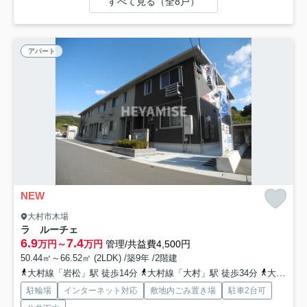
すべて見る（全8戸）
アパート
NEW
大村市木場
ラ ルーチェ
6.9
7.4
万円～
万円
管理/共益費4,500円
50.44㎡～66.52㎡ (2LDK) /築9年 /2階建
大村線「岩松」駅 徒歩14分
大村線「大村」駅 徒歩34分
大村線「諏訪」駅 徒歩48分
駐輪場
インターネット対応
敷地内ごみ置き場
駐車2台可