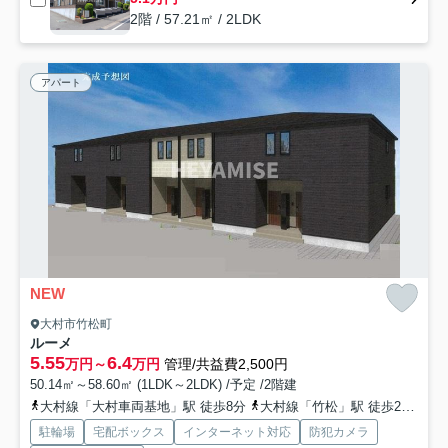
2階 / 57.21㎡ / 2LDK
アパート
NEW
大村市竹松町
ルーメ
5.55
6.4
万円～
万円
管理/共益費2,500円
50.14㎡～58.60㎡ (1LDK～2LDK) /予定 /2階建
大村線「大村車両基地」駅 徒歩8分
大村線「竹松」駅 徒歩24分
西
駐輪場
宅配ボックス
インターネット対応
防犯カメラ