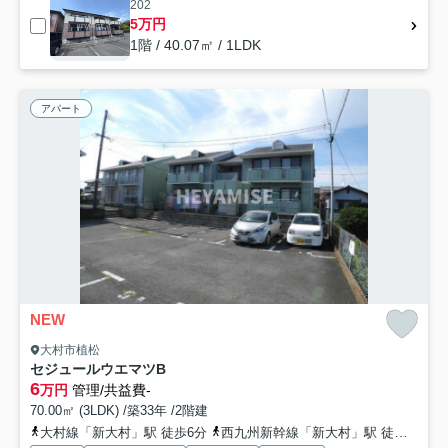
202
5万円
1階 / 40.07㎡ / 1LDK
アパート
NEW
大村市植松
セジュールウエマツB
6
万円
管理/共益費-
70.00㎡ (3LDK) /築33年 /2階建
大村線「新大村」駅 徒歩6分
西九州新幹線「新大村」駅 徒歩6分