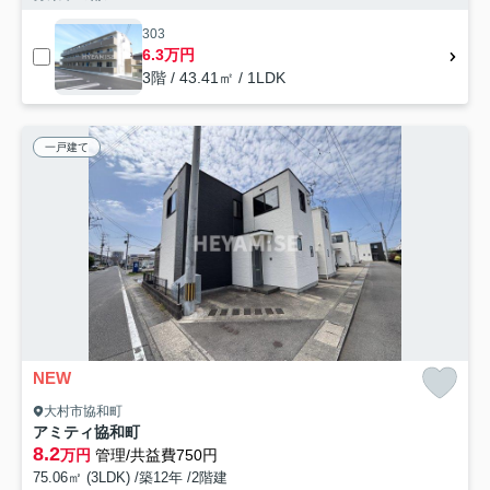
303
6.3万円
3階 / 43.41㎡ / 1LDK
一戸建て
NEW
大村市協和町
アミティ協和町
8.2
万円
管理/共益費750円
75.06㎡ (3LDK) /築12年 /2階建