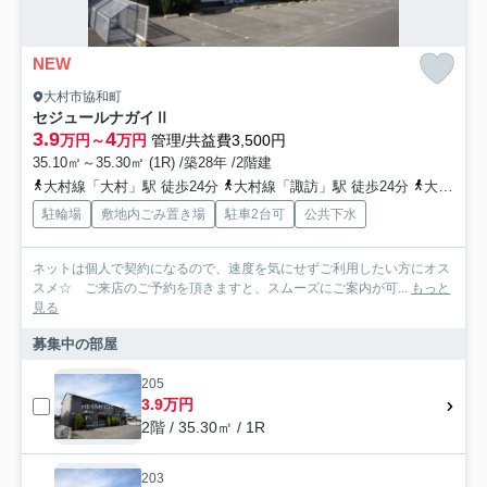
NEW
大村市協和町
セジュールナガイⅡ
3.9
4
万円～
万円
管理/共益費3,500円
35.10㎡～35.30㎡ (1R) /築28年 /2階建
大村線「大村」駅 徒歩24分
大村線「諏訪」駅 徒歩24分
大村線「竹松」駅 徒歩39分
駐輪場
敷地内ごみ置き場
駐車2台可
公共下水
ネットは個人で契約になるので、速度を気にせずご利用したい方にオス
スメ☆ ご来店のご予約を頂きますと、スムーズにご案内が可...
もっと
見る
募集中の部屋
205
3.9万円
2階 / 35.30㎡ / 1R
203