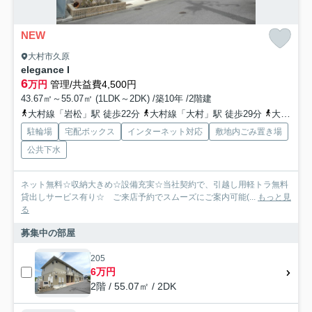
NEW
大村市久原
elegance I
6
万円
管理/共益費4,500円
43.67㎡～55.07㎡ (1LDK～2DK) /築10年 /2階建
大村線「岩松」駅 徒歩22分
大村線「大村」駅 徒歩29分
大村線「諏訪」駅 徒歩49分
駐輪場
宅配ボックス
インターネット対応
敷地内ごみ置き場
公共下水
ネット無料☆収納大きめ☆設備充実☆当社契約で、引越し用軽トラ無料
貸出しサービス有り☆ ご来店予約でスムーズにご案内可能(...
もっと見
る
募集中の部屋
205
6万円
2階 / 55.07㎡ / 2DK