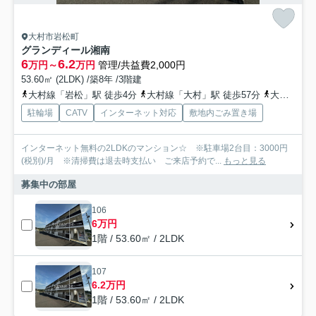
大村市岩松町
グランディール湘南
6
6.2
万円～
万円
管理/共益費2,000円
53.60㎡ (2LDK) /築8年 /3階建
大村線「岩松」駅 徒歩4分
大村線「大村」駅 徒歩57分
大村線「諏訪」駅 徒歩77分
駐輪場
CATV
インターネット対応
敷地内ごみ置き場
インターネット無料の2LDKのマンション☆ ※駐車場2台目：3000円
(税別)/月 ※清掃費は退去時支払い ご来店予約で...
もっと見る
募集中の部屋
106
6万円
1階 / 53.60㎡ / 2LDK
107
6.2万円
1階 / 53.60㎡ / 2LDK