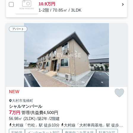
10.9万円
1-2階 / 70.85㎡ / 3LDK
アパート
NEW
大村市鬼橋町
シャルマンパール
7
万円
管理/共益費4,500円
56.98㎡ (2LDK) /築2年 /2階建
大村線「竹松」駅 徒歩10分
大村線「大村車両基地」駅 徒歩19分
駐輪場
インターネット対応
敷地内ごみ置き場
駐車2台可