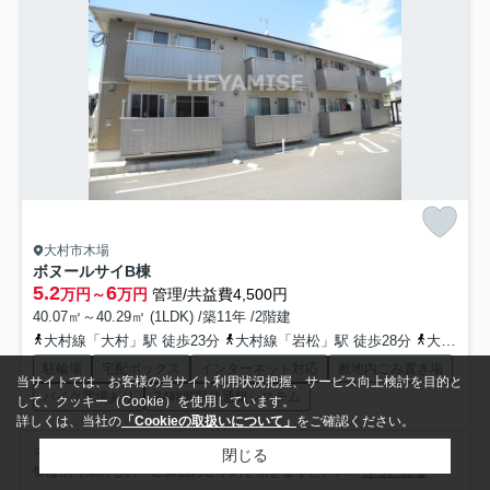
大村市木場
ボヌールサイB棟
5.2
6
万円～
万円
管理/共益費4,500円
40.07㎡～40.29㎡ (1LDK) /築11年 /2階建
大村線「大村」駅 徒歩23分
大村線「岩松」駅 徒歩28分
大村線「諏訪」駅 徒歩36分
駐輪場
宅配ボックス
インターネット対応
敷地内ごみ置き場
当サイトでは、お客様の当サイト利用状況把握、サービス向上検討を目的と
バイク置場あり
24時間緊急通報システム
して、クッキー（Cookie）を使用しています。
詳しくは、当社の
「Cookieの取扱いについて」
をご確認ください。
ネット無料☆設備充実☆ ※駐車場2台目：3000円(税別)/月 ※室内画
閉じる
像は別号室のもの ご来店のご予約を頂きますと、ス...
もっと見る