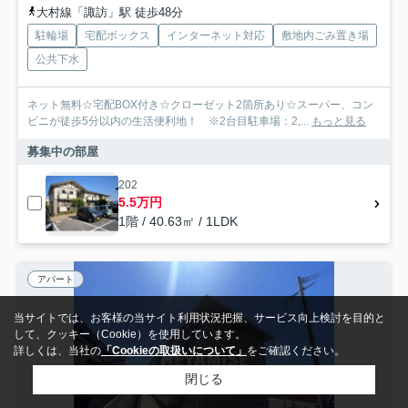
大村線「諏訪」駅 徒歩48分
駐輪場
宅配ボックス
インターネット対応
敷地内ごみ置き場
公共下水
ネット無料☆宅配BOX付き☆クローゼット2箇所あり☆スーパー、コン
ビニが徒歩5分以内の生活便利地！ ※2台目駐車場：2,...
もっと見る
募集中の部屋
202
5.5万円
1階 / 40.63㎡ / 1LDK
アパート
当サイトでは、お客様の当サイト利用状況把握、サービス向上検討を目的と
して、クッキー（Cookie）を使用しています。
詳しくは、当社の
「Cookieの取扱いについて」
をご確認ください。
閉じる