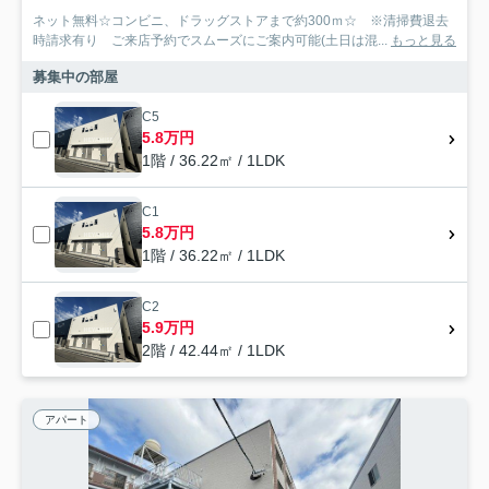
ネット無料☆コンビニ、ドラッグストアまで約300ｍ☆ ※清掃費退去
時請求有り ご来店予約でスムーズにご案内可能(土日は混...
もっと見る
募集中の部屋
C5
5.8万円
1階 / 36.22㎡ / 1LDK
C1
5.8万円
1階 / 36.22㎡ / 1LDK
C2
5.9万円
2階 / 42.44㎡ / 1LDK
アパート