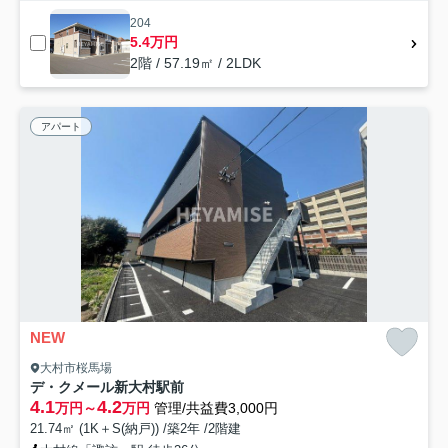
204
5.4万円
2階 / 57.19㎡ / 2LDK
アパート
NEW
大村市桜馬場
デ・クメール新大村駅前
4.1
4.2
万円～
万円
管理/共益費3,000円
21.74㎡ (1K＋S(納戸)) /築2年 /2階建