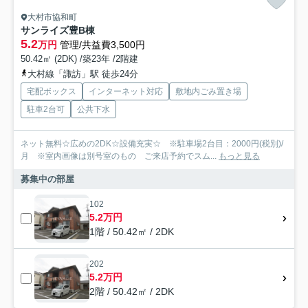
大村市協和町
サンライズ豊B棟
5.2
万円
管理/共益費3,500円
50.42㎡ (2DK) /築23年 /2階建
大村線「諏訪」駅 徒歩24分
宅配ボックス
インターネット対応
敷地内ごみ置き場
駐車2台可
公共下水
ネット無料☆広めの2DK☆設備充実☆ ※駐車場2台目：2000円(税別)/
月 ※室内画像は別号室のもの ご来店予約でスム...
もっと見る
募集中の部屋
102
5.2万円
1階 / 50.42㎡ / 2DK
202
5.2万円
2階 / 50.42㎡ / 2DK