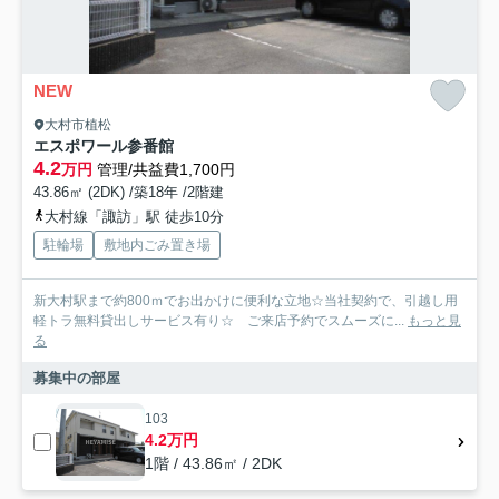
NEW
大村市植松
エスポワール参番館
4.2
万円
管理/共益費1,700円
43.86㎡ (2DK) /築18年 /2階建
大村線「諏訪」駅 徒歩10分
駐輪場
敷地内ごみ置き場
新大村駅まで約800ｍでお出かけに便利な立地☆当社契約で、引越し用
軽トラ無料貸出しサービス有り☆ ご来店予約でスムーズに...
もっと見
る
募集中の部屋
103
4.2万円
1階 / 43.86㎡ / 2DK