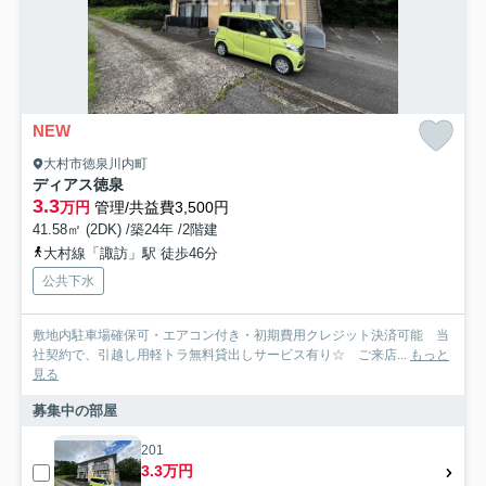
NEW
大村市徳泉川内町
ディアス徳泉
3.3
万円
管理/共益費3,500円
41.58㎡ (2DK) /築24年 /2階建
大村線「諏訪」駅 徒歩46分
公共下水
敷地内駐車場確保可・エアコン付き・初期費用クレジット決済可能 当
社契約で、引越し用軽トラ無料貸出しサービス有り☆ ご来店...
もっと
見る
募集中の部屋
201
3.3万円