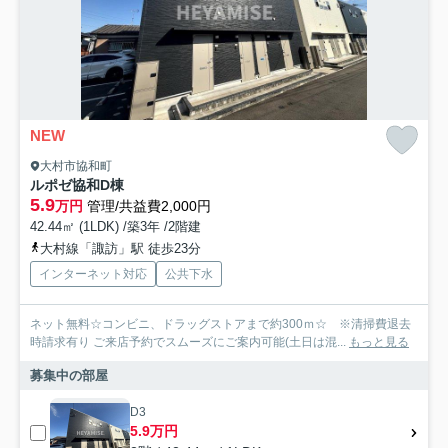
NEW
大村市協和町
ルポゼ協和D棟
5.9
万円
管理/共益費2,000円
42.44㎡ (1LDK) /築3年 /2階建
大村線「諏訪」駅 徒歩23分
インターネット対応
公共下水
ネット無料☆コンビニ、ドラッグストアまで約300ｍ☆ ※清掃費退去
時請求有り ご来店予約でスムーズにご案内可能(土日は混...
もっと見る
募集中の部屋
D3
5.9万円