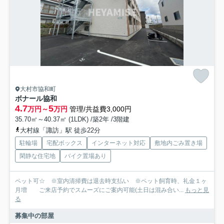
大村市協和町
ボナール協和
4.7
5
万円～
万円
管理/共益費3,000円
35.70㎡～40.37㎡ (1LDK) /築2年 /3階建
大村線「諏訪」駅 徒歩22分
駐輪場
宅配ボックス
インターネット対応
敷地内ごみ置き場
閑静な住宅地
バイク置場あり
ペット可☆ ※室内清掃費は退去時支払い ※ペット飼育時、礼金１ヶ
月増 ご来店予約でスムーズにご案内可能(土日は混み合い...
もっと見
る
募集中の部屋