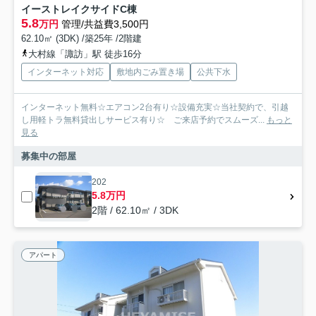
イーストレイクサイドC棟
5.8
万円
管理/共益費3,500円
62.10㎡ (3DK) /築25年 /2階建
大村線「諏訪」駅 徒歩16分
インターネット対応
敷地内ごみ置き場
公共下水
インターネット無料☆エアコン2台有り☆設備充実☆当社契約で、引越
し用軽トラ無料貸出しサービス有り☆ ご来店予約でスムーズ...
もっと
見る
募集中の部屋
202
5.8万円
2階 / 62.10㎡ / 3DK
アパート