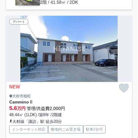
2階 / 41.58㎡ / 2DK
アパート
NEW
大村市植松
CamminoⅡ
5.6
万円
管理/共益費2,000円
48.44㎡ (1LDK) /築8年 /2階建
大村線「諏訪」駅 徒歩20分
インターネット対応
敷地内ごみ置き場
駐車2台可