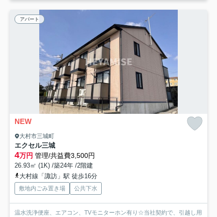
アパート
NEW
大村市三城町
エクセル三城
4
万円
管理/共益費3,500円
26.93㎡ (1K) /築24年 /2階建
大村線「諏訪」駅 徒歩16分
敷地内ごみ置き場
公共下水
温水洗浄便座、エアコン、TVモニターホン有り☆当社契約で、引越し用