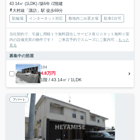
43.14㎡ (1LDK) /築6年 /2階建
大村線「諏訪」駅 徒歩69分
駐輪場
インターネット対応
敷地内ごみ置き場
駐車2台可
当社契約で、引越し用軽トラ無料貸出しサービス有り☆ネット無料☆室
内の設備充実の物件です！ ご来店予約でスムーズにご案内可...
もっと
見る
募集中の部屋
104
4.8万円
1階 / 43.14㎡ / 1LDK
アパート