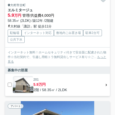
大村市古町
エルミタージュ
5.9
万円
管理/共益費4,000円
58.35㎡ (2LDK) /築12年 /2階建
大村線「諏訪」駅 徒歩11分
駐輪場
インターネット対応
敷地内ごみ置き場
駐車2台可
公共下水
インターネット無料！ホームセキュリティ付きで安全面に配慮された物
件☆当社契約で、引越し用軽トラ無料貸出しサービス有り☆ご...
もっと
見る
募集中の部屋
201
5.9万円
2階 / 58.35㎡ / 2LDK
アパート