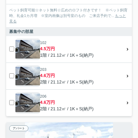
ペット飼育可能☆ネット無料☆広めのロフト付きです！ ※ペット飼育
時、礼金1カ月増 ※室内画像は別号室のもの ご来店予約で...
もっと
見る
募集中の部屋
102
4.5万円
1階 / 21.12㎡ / 1K＋S(納戸)
203
4.6万円
2階 / 21.12㎡ / 1K＋S(納戸)
206
4.6万円
2階 / 21.12㎡ / 1K＋S(納戸)
アパート