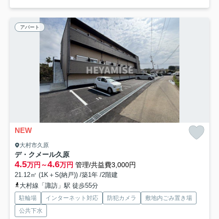
アパート
NEW
大村市久原
デ・クメール久原
4.5
4.6
万円～
万円
管理/共益費3,000円
21.12㎡ (1K＋S(納戸)) /築1年 /2階建
大村線「諏訪」駅 徒歩55分
駐輪場
インターネット対応
防犯カメラ
敷地内ごみ置き場
公共下水