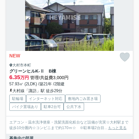
NEW
大村市本町
グリーンヒルK-Ⅱ B棟
6.35
万円
管理/共益費3,000円
57.93㎡ (2LDK) /築21年 /2階建
大村線「諏訪」駅 徒歩29分
駐輪場
インターネット対応
敷地内ごみ置き場
バイク置場あり
駐車2台可
公共下水
エアコン・温水洗浄便座・洗髪洗面化粧台など設備が充実☆大村駅まで
徒歩10分圏内☆コンビニまで約170ｍ☆ ※駐車場2台目...
もっと見る
募集中の部屋