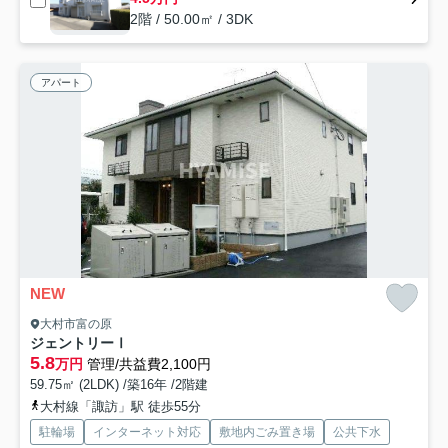
2階 / 50.00㎡ / 3DK
アパート
NEW
大村市富の原
ジェントリーⅠ
5.8
万円
管理/共益費2,100円
59.75㎡ (2LDK) /築16年 /2階建
大村線「諏訪」駅 徒歩55分
駐輪場
インターネット対応
敷地内ごみ置き場
公共下水