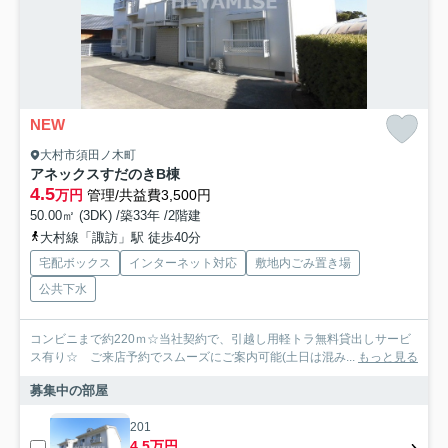
NEW
大村市須田ノ木町
アネックスすだのきB棟
4.5
万円
管理/共益費3,500円
50.00㎡ (3DK) /築33年 /2階建
大村線「諏訪」駅 徒歩40分
宅配ボックス
インターネット対応
敷地内ごみ置き場
公共下水
コンビニまで約220ｍ☆当社契約で、引越し用軽トラ無料貸出しサービ
ス有り☆ ご来店予約でスムーズにご案内可能(土日は混み...
もっと見る
募集中の部屋
201
4.5万円