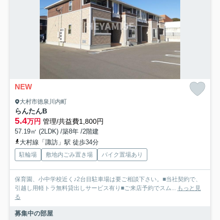
NEW
大村市徳泉川内町
らんたんB
5.4
万円
管理/共益費1,800円
57.19㎡ (2LDK) /築8年 /2階建
大村線「諏訪」駅 徒歩34分
駐輪場
敷地内ごみ置き場
バイク置場あり
保育園、小中学校近く♪2台目駐車場は要ご相談下さい。■当社契約で、
引越し用軽トラ無料貸出しサービス有り■ご来店予約でスム...
もっと見
る
募集中の部屋