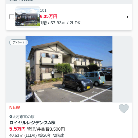
101
6.35万円
1階 / 57.93㎡ / 2LDK
アパート
NEW
大村市富の原
ロイヤルレジデンスA棟
5.5
万円
管理/共益費3,500円
40.63㎡ (1LDK) /築20年 /2階建