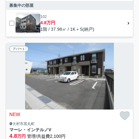
募集中の部屋
102
4.8万円
1階 / 37.98㎡ / 1K＋S(納戸)
アパート
NEW
大村市黒丸町
マーレ・インテルノV
4.8
万円
管理/共益費2,100円