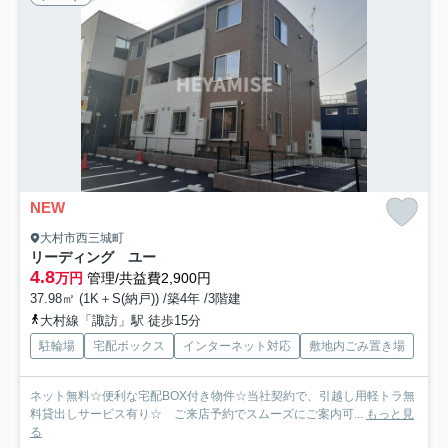
NEW
大村市西三城町
リーディング ユー
4.8
万円
管理/共益費2,900円
37.98㎡ (1K＋S(納戸)) /築4年 /3階建
大村線「諏訪」駅 徒歩15分
駐輪場
宅配ボックス
インターネット対応
敷地内ごみ置き場
ネット無料☆便利な宅配BOX付き物件☆当社契約で、引越し用軽トラ無
料貸出しサービス有り☆ ご来店予約でスムーズにご案内可...
もっと見
る