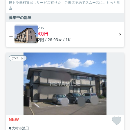
軽トラ無料貸出しサービス有り☆ ご来店予約でスムーズに...
もっと見
る
募集中の部屋
205
4万円
2階 / 26.93㎡ / 1K
アパート
NEW
大村市池田