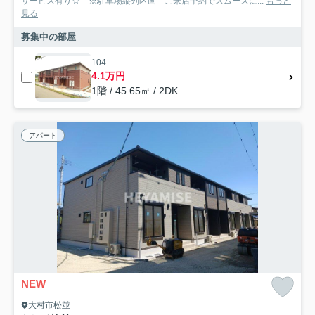
サービス有り☆ ※駐車場縦列区画 ご来店予約でスムーズに...
もっと
見る
募集中の部屋
104
4.1万円
1階 / 45.65㎡ / 2DK
アパート
NEW
大村市松並