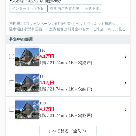
大村線「諏訪」駅 徒歩26分
インターネット対応
敷地内ごみ置き場
公共下水
初期費用1万キャンペーン☆(諸条件有り)ペット可☆ネット無料☆ ※
駐車場は小型車区画 ※室内画像は別号室のもの ご来店...
もっと見る
募集中の部屋
110
4.1万円
1階 / 21.74㎡ / 1K＋S(納戸)
111
4.1万円
1階 / 21.74㎡ / 1K＋S(納戸)
103
4.1万円
1階 / 21.74㎡ / 1K＋S(納戸)
すべて見る（全5戸）