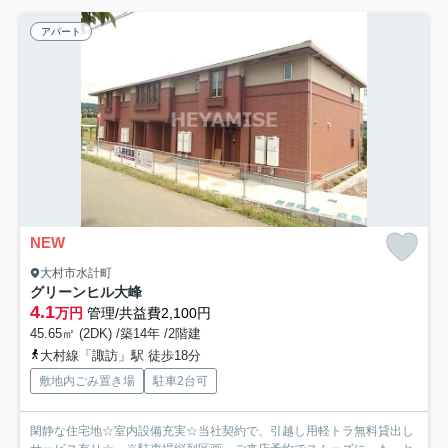
アパート
NEW
大村市水計町
グリーンヒル大峰
4.1
万円
管理/共益費2,100円
45.65㎡ (2DK) /築14年 /2階建
大村線「諏訪」駅 徒歩18分
敷地内ごみ置き場
駐車2台可
閑静な住宅地☆室内設備充実☆当社契約で、引越し用軽トラ無料貸出し