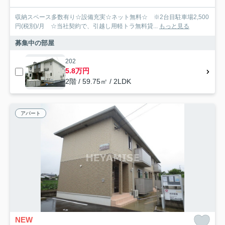
収納スペース多数有り☆設備充実☆ネット無料☆ ※2台目駐車場2,500
円(税別)/月 ☆当社契約で、引越し用軽トラ無料貸...
もっと見る
募集中の部屋
202
5.8万円
2階 / 59.75㎡ / 2LDK
アパート
NEW