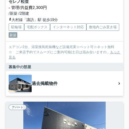
セレノ松並
-
管理/共益費2,300円
/新築 /2階建
大村線「諏訪」駅 徒歩19分
駐輪場
宅配ボックス
インターネット対応
敷地内ごみ置き場
新築
エアコン2台、浴室換気乾燥機など設備充実☆ペット可☆ネット無料
☆ ご来店予約でスムーズにご案内可能(土日は混み合いますの...
もっと
見る
募集中の部屋
過去掲載物件
アパート