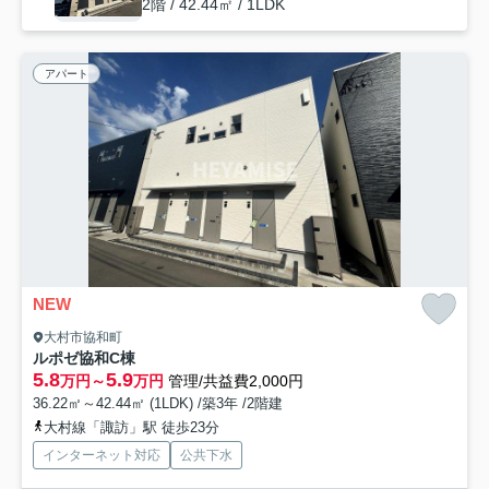
2階 / 42.44㎡ / 1LDK
アパート
NEW
大村市協和町
ルポゼ協和C棟
5.8
5.9
万円～
万円
管理/共益費2,000円
36.22㎡～42.44㎡ (1LDK) /築3年 /2階建
大村線「諏訪」駅 徒歩23分
インターネット対応
公共下水