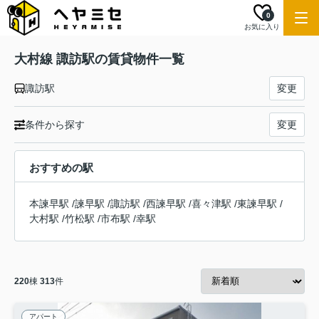
0
お気に入り
大村線 諏訪駅の賃貸物件一覧
諏訪駅
変更
条件から探す
変更
おすすめの駅
本諫早駅
/
諫早駅
/
諏訪駅
/
西諫早駅
/
喜々津駅
/
東諫早駅
/
大村駅
/
竹松駅
/
市布駅
/
幸駅
220
棟
313
件
アパート