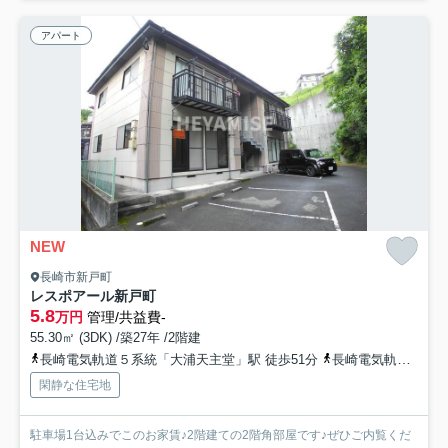
アパート
NEW
長崎市新戸町
レスポアール新戸町
5.8
万円
管理/共益費-
55.30㎡ (3DK) /築27年 /2階建
長崎電気軌道５系統「大浦天主堂」駅 徒歩51分
長崎電気軌道５系統「大浦海岸通」駅 徒歩51分
閑静な住宅地
駐車場1台込みでこのお家賃♪2階建ての2階角部屋です♪ぜひご内覧くだ