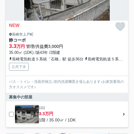
NEW
長崎市上戸町
静コーポ
3.3
万円
管理/共益費3,000円
35.00㎡ (1DK) /築43年 /2階建
長崎電気軌道５系統「石橋」駅 徒歩36分
長崎電気軌道５系統「大浦天主堂」駅 徒歩37分
公共下水
バス・トイレ・洗面所独立♪室内洗濯機置き場もあります♪お家賃重視の
方オススメです♪
募集中の部屋
102
3.3万円
1階 / 35.00㎡ / 1DK