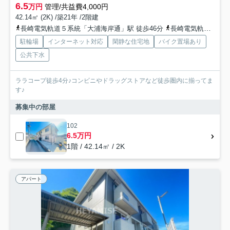
6.5
万円
管理/共益費4,000円
42.14㎡ (2K) /築21年 /2階建
長崎電気軌道５系統「大浦海岸通」駅 徒歩46分
長崎電気軌道５系統「石橋」駅 徒歩48分
駐輪場
インターネット対応
閑静な住宅地
バイク置場あり
公共下水
ララコープ徒歩4分♪コンビニやドラッグストアなど徒歩圏内に揃ってま
す♪
募集中の部屋
102
6.5万円
1階 / 42.14㎡ / 2K
アパート