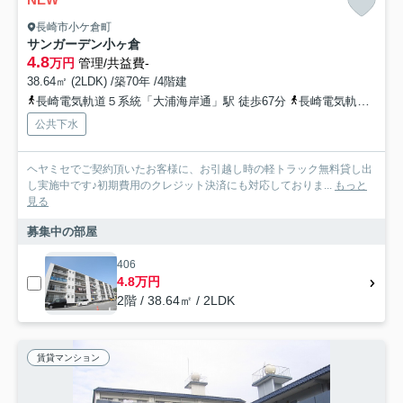
長崎市小ケ倉町
サンガーデン小ヶ倉
4.8
万円
管理/共益費-
38.64㎡ (2LDK) /築70年 /4階建
長崎電気軌道５系統「大浦海岸通」駅 徒歩67分
長崎電気軌道５系統「石橋」駅 徒歩69分
公共下水
ヘヤミセでご契約頂いたお客様に、お引越し時の軽トラック無料貸し出
し実施中です♪初期費用のクレジット決済にも対応しておりま...
もっと
見る
募集中の部屋
406
4.8万円
2階 / 38.64㎡ / 2LDK
賃貸マンション