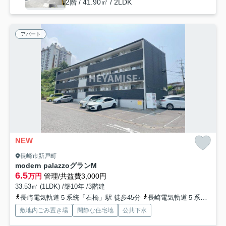
2階 / 41.90㎡ / 2LDK
アパート
NEW
長崎市新戸町
modern palazzoグランM
6.5
万円
管理/共益費3,000円
33.53㎡ (1LDK) /築10年 /3階建
長崎電気軌道５系統「石橋」駅 徒歩45分
長崎電気軌道５系統「大浦天主堂」駅 徒歩48分
敷地内ごみ置き場
閑静な住宅地
公共下水