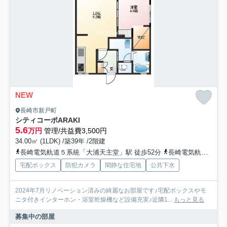
NEW
長崎市新戸町
シティコーポARAKI
5.6
万円
管理/共益費3,500円
34.00㎡ (1LDK) /築39年 /2階建
長崎電気軌道５系統「大浦天主堂」駅 徒歩52分
長崎電気軌道５系統「大浦海岸通」駅 徒歩53分
宅配ボックス
防犯カメラ
閑静な住宅地
公共下水
2024年7月リノベーション済みの綺麗なお部屋です♪宅配ボックスやモ
ニタ付きインターホン・浴室乾燥機など設備充実♪近隣1...
もっと見る
募集中の部屋