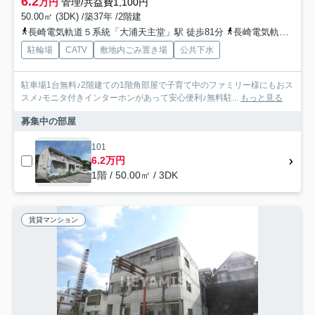
6.2
万円
管理/共益費1,100円
50.00㎡ (3DK) /築37年 /2階建
長崎電気軌道５系統「大浦天主堂」駅 徒歩81分
長崎電気軌道５系統「大浦海岸通」駅 徒歩82分
駐輪場
CATV
敷地内ごみ置き場
公共下水
駐車場1台無料♪2階建ての1階角部屋で子育て中のファミリー様にもおス
スメ♪モニタ付きインターホンがあって安心便利♪無料駐...
もっと見る
募集中の部屋
101
6.2万円
1階 / 50.00㎡ / 3DK
賃貸マンション