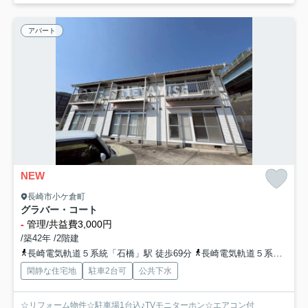
アパート
NEW
長崎市小ケ倉町
グラバー・コート
-
管理/共益費3,000円
/築42年 /2階建
長崎電気軌道５系統「石橋」駅 徒歩69分
長崎電気軌道５系統「大浦天主堂」駅 徒歩69分
閑静な住宅地
駐車2台可
公共下水
☆リフォーム物件☆駐車場1台込♪TVモニターホン☆エアコン付