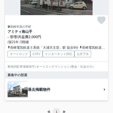
長崎市浪の平町
アミティ南山手
-
管理/共益費2,000円
/築21年 /3階建
長崎電気軌道５系統「大浦天主堂」駅 徒歩9分
長崎電気軌道５系統「大浦海岸通」駅 徒歩10分
オートロック
CATV
インターネット対応
公共下水
敷地内駐車場確保可♪オートロックマンション♪敷金・礼金ゼロ♪
募集中の部屋
過去掲載物件
1