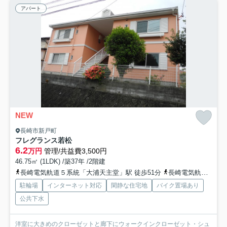
アパート
NEW
長崎市新戸町
フレグランス若松
6.2
万円
管理/共益費3,500円
46.75㎡ (1LDK) /築37年 /2階建
長崎電気軌道５系統「大浦天主堂」駅 徒歩51分
長崎電気軌道５系統「大浦海岸通」駅 徒歩52分
駐輪場
インターネット対応
閑静な住宅地
バイク置場あり
公共下水
洋室に大きめのクローゼットと廊下にウォークインクローゼット・シュ