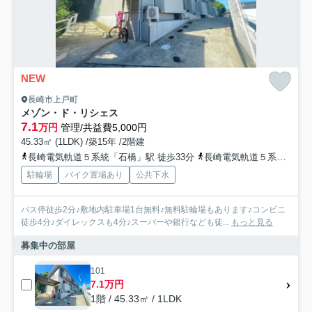
NEW
長崎市上戸町
メゾン・ド・リシェス
7.1
万円
管理/共益費5,000円
45.33㎡ (1LDK) /築15年 /2階建
長崎電気軌道５系統「石橋」駅 徒歩33分
長崎電気軌道５系統「大浦天主堂」駅 徒歩36分
駐輪場
バイク置場あり
公共下水
バス停徒歩2分♪敷地内駐車場1台無料♪無料駐輪場もあります♪コンビニ
徒歩4分♪ダイレックスも4分♪スーパーや銀行なども徒...
もっと見る
募集中の部屋
101
7.1万円
1階 / 45.33㎡ / 1LDK