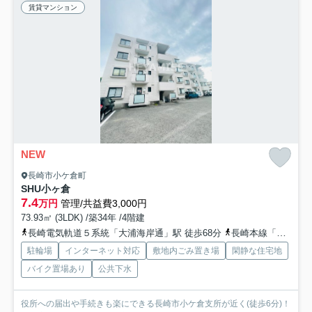
賃貸マンション
NEW
長崎市小ケ倉町
SHU小ヶ倉
7.4
万円
管理/共益費3,000円
73.93㎡ (3LDK) /築34年 /4階建
長崎電気軌道５系統「大浦海岸通」駅 徒歩68分
長崎本線「長崎」駅 徒歩90分車14分 7.4km
駐輪場
インターネット対応
敷地内ごみ置き場
閑静な住宅地
バイク置場あり
公共下水
役所への届出や手続きも楽にできる長崎市小ケ倉支所が近く(徒歩6分)！