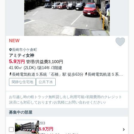
NEW
長崎市小ケ倉町
アミティ女神
5.9
万円
管理/共益費3,100円
41.90㎡ (2LDK) /築14年 /3階建
長崎電気軌道５系統「石橋」駅 徒歩63分
長崎電気軌道５系統「大浦天主堂」駅 徒歩60分
閑静な住宅地
公共下水
お引越し時の軽トラック無料貸し出し利用可能♪初期費用のクレジット
決済にも対応しております♪お気軽にお問い合わせください♪
募集中の部屋
203
5.9万円