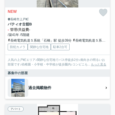
NEW
長崎市上戸町
パティオ古舘B
-
管理/共益費-
/築41年 /5階建
長崎電気軌道５系統「石橋」駅 徒歩39分
長崎電気軌道５系統「大浦天主堂」駅 徒歩40分
防犯カメラ
閑静な住宅地
駐車2台可
人気の上戸町エリア♪閑静な住宅地でバス停徒歩2分♪南向きの明るいお
部屋です♪幼稚園・小学校・中学校が徒歩圏内♪コンビニも...
もっと見る
募集中の部屋
過去掲載物件
アパート