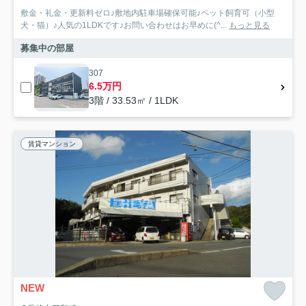
敷金・礼金・更新料ゼロ♪敷地内駐車場確保可能♪ペット飼育可（小型
犬・猫）♪人気の1LDKです♪お問い合わせはお早めに(^...
もっと見る
募集中の部屋
307
6.5万円
3階 / 33.53㎡ / 1LDK
賃貸マンション
NEW