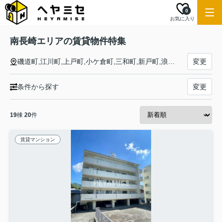
0
お気に入り
南長崎エリアの賃貸物件特集
磯道町,江川町,上戸町,小ケ倉町,三和町,新戸町,浪の平町
変更
条件から探す
変更
19
棟
20
件
賃貸マンション