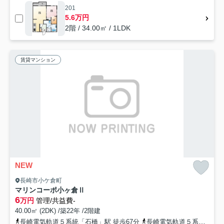
201
5.6万円
2階 / 34.00㎡ / 1LDK
賃貸マンション
NEW
長崎市小ケ倉町
マリンコーポ小ヶ倉Ⅱ
6
万円
管理/共益費-
40.00㎡ (2DK) /築22年 /2階建
長崎電気軌道５系統「石橋」駅 徒歩67分
長崎電気軌道５系統「大浦天主堂」駅 徒歩67分