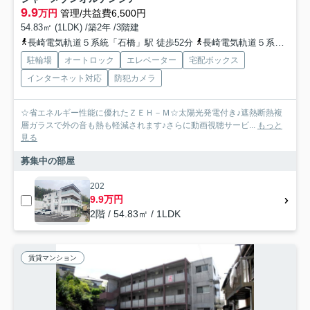
9.9
万円
管理/共益費6,500円
54.83㎡ (1LDK) /築2年 /3階建
長崎電気軌道５系統「石橋」駅 徒歩52分
長崎電気軌道５系統「大浦天主堂」駅 徒歩53分
駐輪場
オートロック
エレベーター
宅配ボックス
インターネット対応
防犯カメラ
☆省エネルギー性能に優れたＺＥＨ－Ｍ☆太陽光発電付き♪遮熱断熱複
層ガラスで外の音も熱も軽減されます♪さらに動画視聴サービ...
もっと
見る
募集中の部屋
202
9.9万円
2階 / 54.83㎡ / 1LDK
賃貸マンション