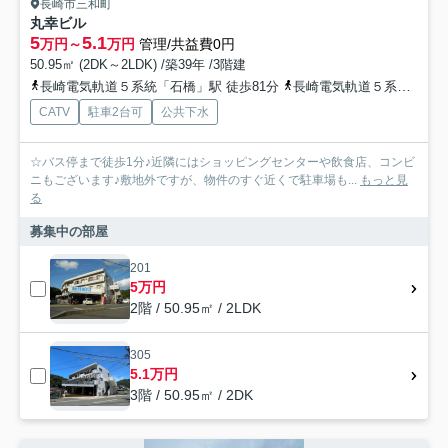
長崎市三和町
丸幸ビル
5
5.1
万円～
万円
管理/共益費0円
50.95㎡ (2DK～2LDK) /築39年 /3階建
長崎電気軌道５系統「石橋」駅 徒歩81分
長崎電気軌道５系統「大浦天主堂」駅 徒歩81分
CATV
駐車2台可
公共下水
☆バス停まで徒歩1分♪近隣にはショッピングセンターや飲食店、コンビ
ニもございます♪敷地外ですが、物件のすぐ近くで駐車場も...
もっと見
る
募集中の部屋
201
5万円
2階 / 50.95㎡ / 2LDK
305
5.1万円
3階 / 50.95㎡ / 2DK