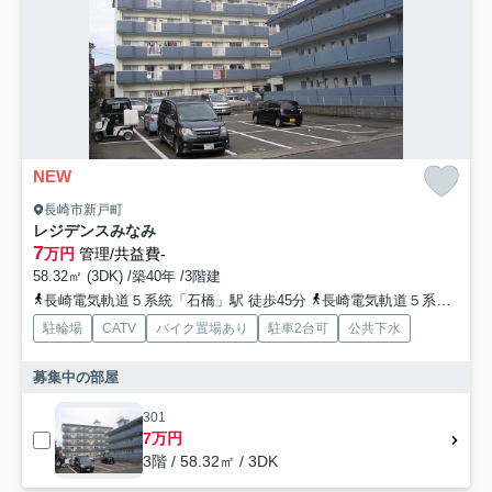
NEW
長崎市新戸町
レジデンスみなみ
7
万円
管理/共益費-
58.32㎡ (3DK) /築40年 /3階建
長崎電気軌道５系統「石橋」駅 徒歩45分
長崎電気軌道５系統「大浦天主堂」駅 徒歩45分
駐輪場
CATV
バイク置場あり
駐車2台可
公共下水
募集中の部屋
301
7万円
3階 / 58.32㎡ / 3DK