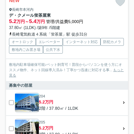
NEW
長崎市本河内
デ・クメール蛍茶屋東
5.2
5.4
万円～
万円
管理/共益費5,000円
37.80㎡ (1LDK) /築9年 /5階建
長崎電気軌道４系統「蛍茶屋」駅 徒歩31分
オートロック
エレベーター
インターネット対応
防犯カメラ
敷地内ごみ置き場
公共下水
敷地内駐車場確保可能♪ペット飼育可！普段からパソコンを使う方にオ
ススメ物件、ネット回線導入済み！丁寧かつ迅速に対応する事...
もっと
見る
募集中の部屋
204
5.2万円
2階 / 37.80㎡ / 1LDK
205
5.2万円