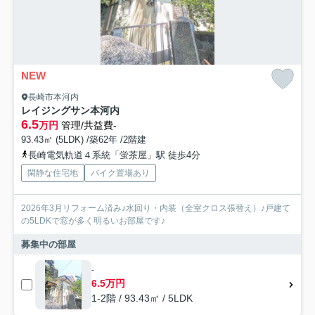
NEW
長崎市本河内
レイジングサン本河内
6.5
万円
管理/共益費-
93.43㎡ (5LDK) /築62年 /2階建
長崎電気軌道４系統「蛍茶屋」駅 徒歩4分
閑静な住宅地
バイク置場あり
2026年3月リフォーム済み♪水回り・内装（全室クロス張替え）♪戸建て
の5LDKで窓が多く明るいお部屋です♪
募集中の部屋
-
6.5万円
1-2階 / 93.43㎡ / 5LDK