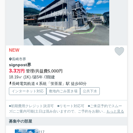
NEW
長崎市界
signpost界
3.3
万円
管理/共益費5,000円
18.19㎡ (1K) /築5年 /3階建
長崎電気軌道４系統「蛍茶屋」駅 徒歩60分
インターネット対応
敷地内ごみ置き場
公共下水
■初期費用クレジット決済可 ■リモート対応可 ■ご来店予約でスムー
ズにご案内可能(土日は混み合いますので、ご予約をお願い...
もっと見る
募集中の部屋
117