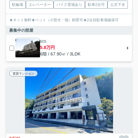
駐輪場
エレベーター
バイク置場あり
駐車2台可
公共下水
★ネット無料★ペット（小型犬・猫）飼育可★2台目駐車場確保可
募集中の部屋
605
5.8万円
6階 / 67.90㎡ / 3LDK
賃貸マンション