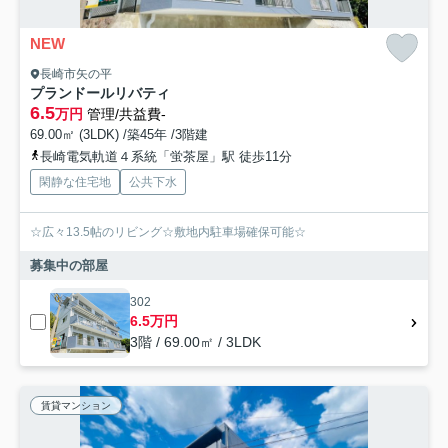
NEW
長崎市矢の平
プランドールリバティ
6.5
万円
管理/共益費-
69.00㎡ (3LDK) /築45年 /3階建
長崎電気軌道４系統「蛍茶屋」駅 徒歩11分
閑静な住宅地
公共下水
☆広々13.5帖のリビング☆敷地内駐車場確保可能☆
募集中の部屋
302
6.5万円
3階 / 69.00㎡ / 3LDK
賃貸マンション