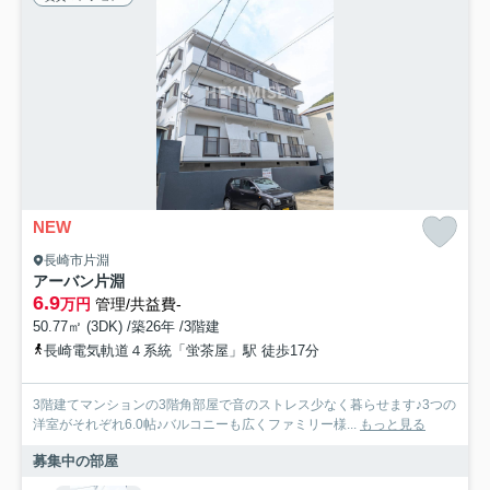
NEW
長崎市片淵
アーバン片淵
6.9
万円
管理/共益費-
50.77㎡ (3DK) /築26年 /3階建
長崎電気軌道４系統「蛍茶屋」駅 徒歩17分
3階建てマンションの3階角部屋で音のストレス少なく暮らせます♪3つの
洋室がそれぞれ6.0帖♪バルコニーも広くファミリー様...
もっと見る
募集中の部屋