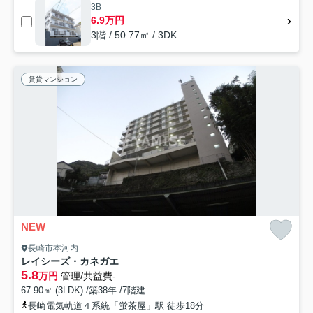
3B
6.9万円
3階 / 50.77㎡ / 3DK
賃貸マンション
NEW
長崎市本河内
レイシーズ・カネガエ
5.8
万円
管理/共益費-
67.90㎡ (3LDK) /築38年 /7階建
長崎電気軌道４系統「蛍茶屋」駅 徒歩18分