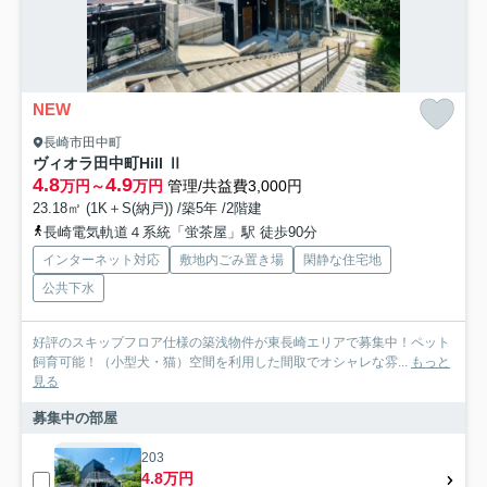
NEW
長崎市田中町
ヴィオラ田中町Hill Ⅱ
4.8
4.9
万円～
万円
管理/共益費3,000円
23.18㎡ (1K＋S(納戸)) /築5年 /2階建
長崎電気軌道４系統「蛍茶屋」駅 徒歩90分
インターネット対応
敷地内ごみ置き場
閑静な住宅地
公共下水
好評のスキップフロア仕様の築浅物件が東長崎エリアで募集中！ペット
飼育可能！（小型犬・猫）空間を利用した間取でオシャレな雰...
もっと
見る
募集中の部屋
203
4.8万円