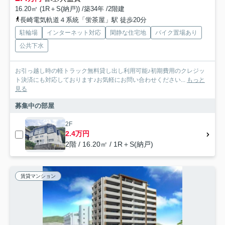
16.20㎡ (1R＋S(納戸)) /築34年 /2階建
長崎電気軌道４系統「蛍茶屋」駅 徒歩20分
駐輪場
インターネット対応
閑静な住宅地
バイク置場あり
公共下水
お引っ越し時の軽トラック無料貸し出し利用可能♪初期費用のクレジッ
ト決済にも対応しております♪お気軽にお問い合わせください...
もっと
見る
募集中の部屋
2F
2.4万円
2階 / 16.20㎡ / 1R＋S(納戸)
賃貸マンション