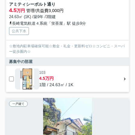
アミティシーボルト通り
4.5
万円
管理/共益費3,000円
24.63㎡ (1K) /築9年 /3階建
長崎電気軌道４系統「蛍茶屋」駅 徒歩9分
公共下水
☆敷地内駐車場確保可能☆敷金・礼金・更新料ゼロ☆コンビニ・スーパ
ー徒歩圏内☆
募集中の部屋
103
4.5万円
1階 / 24.63㎡ / 1K
一戸建て