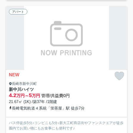
アパート
NEW
長崎市新中川町
新中川ハイツ
4.2
5
万円～
万円
管理/共益費0円
21.67㎡ (1K) /築37年 /1階建
長崎電気軌道４系統「蛍茶屋」駅 徒歩7分
バス停徒歩5分♪コンビニも5分♪新大工町商店街やファンスクエアが徒歩
圏内でお買い物にもお食事にも便利です♪