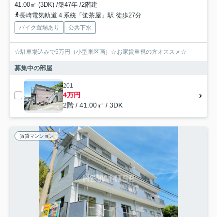
41.00㎡ (3DK) /築47年 /2階建
長崎電気軌道４系統「蛍茶屋」駅 徒歩27分
バイク置場あり
公共下水
☆駐車場込みで5万円（小型車区画）☆お家賃重視の方オススメ☆
募集中の部屋
201
4万円
2階 / 41.00㎡ / 3DK
賃貸マンション