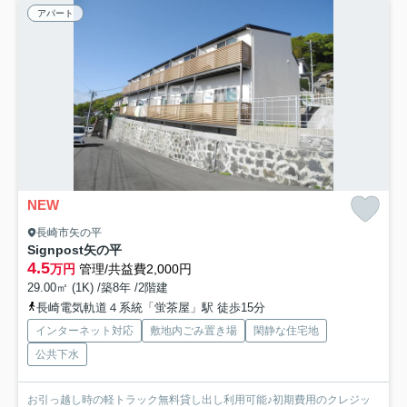
アパート
NEW
長崎市矢の平
Signpost矢の平
4.5
万円
管理/共益費2,000円
29.00㎡ (1K) /築8年 /2階建
長崎電気軌道４系統「蛍茶屋」駅 徒歩15分
インターネット対応
敷地内ごみ置き場
閑静な住宅地
公共下水
お引っ越し時の軽トラック無料貸し出し利用可能♪初期費用のクレジッ