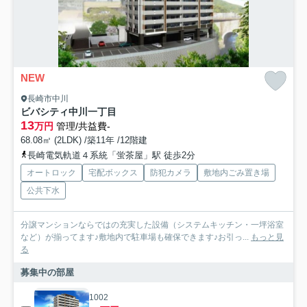
NEW
長崎市中川
ビバシティ中川一丁目
13
万円
管理/共益費-
68.08㎡ (2LDK) /築11年 /12階建
長崎電気軌道４系統「蛍茶屋」駅 徒歩2分
オートロック
宅配ボックス
防犯カメラ
敷地内ごみ置き場
公共下水
分譲マンションならではの充実した設備（システムキッチン・一坪浴室
など）が揃ってます♪敷地内で駐車場も確保できます♪お引っ...
もっと見
る
募集中の部屋
1002