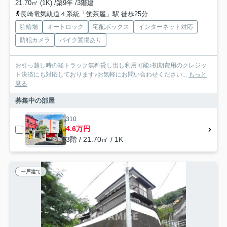
21.70㎡ (1K) /築9年 /3階建
長崎電気軌道４系統「蛍茶屋」駅 徒歩25分
駐輪場
オートロック
宅配ボックス
インターネット対応
防犯カメラ
バイク置場あり
お引っ越し時の軽トラック無料貸し出し利用可能♪初期費用のクレジッ
ト決済にも対応しております♪お気軽にお問い合わせください...
もっと
見る
募集中の部屋
310
4.6万円
3階 / 21.70㎡ / 1K
一戸建て