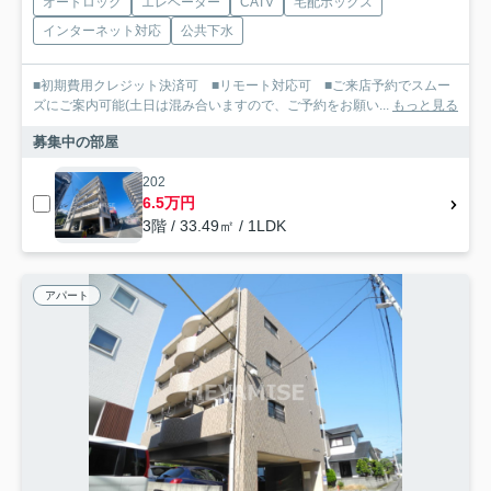
オートロック
エレベーター
CATV
宅配ボックス
インターネット対応
公共下水
■初期費用クレジット決済可 ■リモート対応可 ■ご来店予約でスムー
ズにご案内可能(土日は混み合いますので、ご予約をお願い...
もっと見る
募集中の部屋
202
6.5万円
3階 / 33.49㎡ / 1LDK
アパート