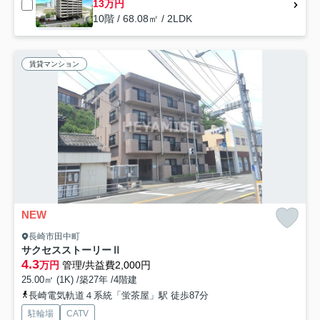
13万円
10階 / 68.08㎡ / 2LDK
賃貸マンション
NEW
長崎市田中町
サクセスストーリーⅡ
4.3
万円
管理/共益費2,000円
25.00㎡ (1K) /築27年 /4階建
長崎電気軌道４系統「蛍茶屋」駅 徒歩87分
駐輪場
CATV