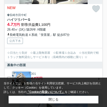
NEW
長崎市田中町
ハイツリバーＧ
4.7
万円
管理/共益費1,100円
26.40㎡ (1K) /築26年 /4階建
長崎電気軌道４系統「蛍茶屋」駅 徒歩87分
公共下水
☆日当たり良好 ☆最上階角部屋 ☆駐車場１台込み ☆当社契約で軽
トラック無料貸出しサービス有り（長崎県内の移動に限り）☆
募集中の部屋
301
4.7万円
3階 / 26.40㎡ / 1K
当サイトでは、お客様の当サイト利用状況把握、サービス向上検討を目的と
して、クッキー（Cookie）を使用しています。
詳しくは、当社の
「Cookieの取扱いについて」
をご確認ください。
アパート
閉じる