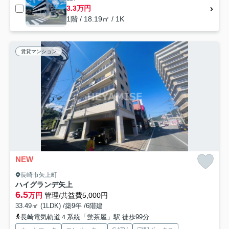
3.3万円
1階 / 18.19㎡ / 1K
賃貸マンション
NEW
長崎市矢上町
ハイグランデ矢上
6.5
万円
管理/共益費5,000円
33.49㎡ (1LDK) /築9年 /6階建
長崎電気軌道４系統「蛍茶屋」駅 徒歩99分