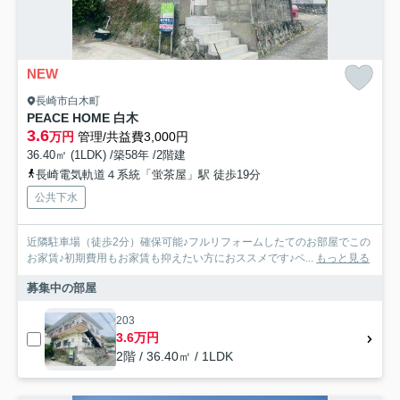
NEW
長崎市白木町
PEACE HOME 白木
3.6
万円
管理/共益費3,000円
36.40㎡ (1LDK) /築58年 /2階建
長崎電気軌道４系統「蛍茶屋」駅 徒歩19分
公共下水
近隣駐車場（徒歩2分）確保可能♪フルリフォームしたてのお部屋でこの
お家賃♪初期費用もお家賃も抑えたい方におススメです♪ペ...
もっと見る
募集中の部屋
203
3.6万円
2階 / 36.40㎡ / 1LDK