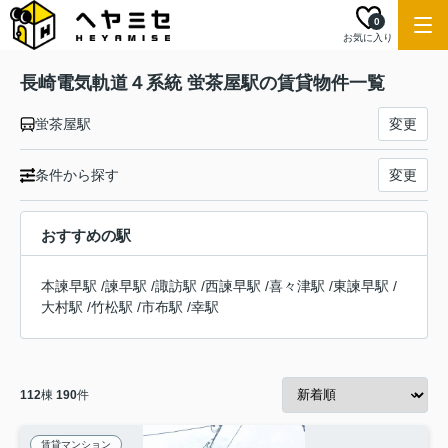
0
お気に入り
長崎電気軌道４系統 蛍茶屋駅の賃貸物件一覧
蛍茶屋駅
変更
条件から探す
変更
おすすめの駅
本諫早駅
/
諫早駅
/
諏訪駅
/
西諫早駅
/
喜々津駅
/
東諫早駅
/
大村駅
/
竹松駅
/
市布駅
/
幸駅
112
棟
190
件
賃貸マンション