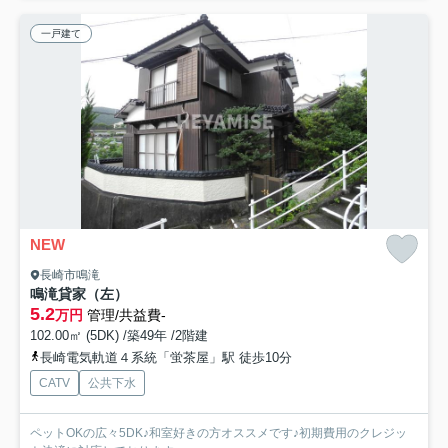
一戸建て
NEW
長崎市鳴滝
鳴滝貸家（左）
5.2
万円
管理/共益費-
102.00㎡ (5DK) /築49年 /2階建
長崎電気軌道４系統「蛍茶屋」駅 徒歩10分
CATV
公共下水
ペットOKの広々5DK♪和室好きの方オススメです♪初期費用のクレジッ