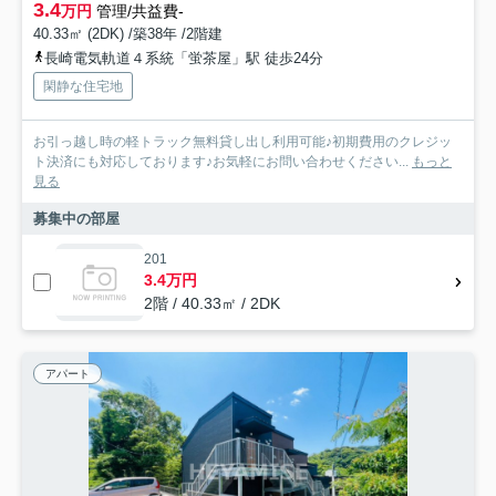
3.4
万円
管理/共益費-
40.33㎡ (2DK) /築38年 /2階建
長崎電気軌道４系統「蛍茶屋」駅 徒歩24分
閑静な住宅地
お引っ越し時の軽トラック無料貸し出し利用可能♪初期費用のクレジッ
ト決済にも対応しております♪お気軽にお問い合わせください...
もっと
見る
募集中の部屋
201
3.4万円
2階 / 40.33㎡ / 2DK
アパート