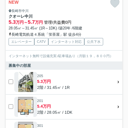
NEW
長崎市中川
クオーレ中川
5.3
5.7
万円～
万円
管理/共益費0円
28.05㎡～31.45㎡ (1R～1DK) /築20年 /6階建
長崎電気軌道４系統「蛍茶屋」駅 徒歩4分
エレベーター
CATV
インターネット対応
公共下水
インターネット無料で設備充実♪駐車場あり（月額１９，８００円）
募集中の部屋
205
5.3万円
2階 / 31.45㎡ / 1R
201
5.4万円
2階 / 28.05㎡ / 1DK
301