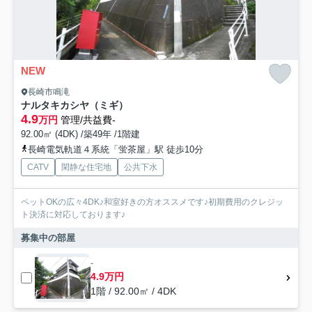
NEW
長崎市鳴滝
ナルタキカシヤ（ミギ）
4.9
万円
管理/共益費-
92.00㎡ (4DK) /築49年 /1階建
長崎電気軌道４系統「蛍茶屋」駅 徒歩10分
CATV
閑静な住宅地
公共下水
ペットOKの広々4DK♪和室好きの方オススメです♪初期費用のクレジッ
ト決済に対応しております♪
募集中の部屋
-
4.9万円
1階 / 92.00㎡ / 4DK