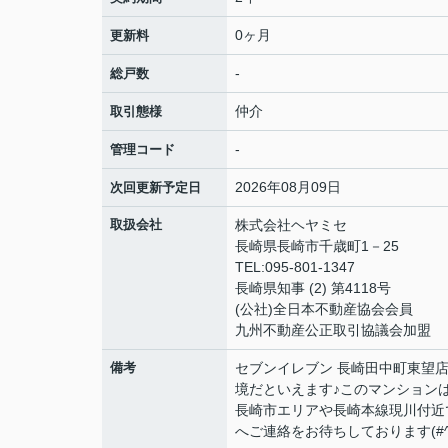
0ヶ月
更新料
-
総戸数
仲介
取引態様
-
管理コード
2026年08月09日
次回更新予定日
取扱会社
株式会社ヘヤミセ
長崎県長崎市千歳町1－25
TEL:095-801-1347
長崎県知事 (2) 第4118号
(公社)全日本不動産協会会員
九州不動産公正取引協議会加盟
備考
セブンイレブン 長崎田中町東望店
境だといえます♪このマンション
長崎市エリアや長崎本線現川付近
へご連絡をお待ちしております(#^^