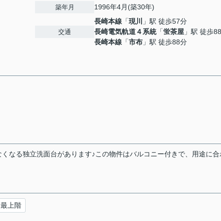
1996年4月(築30年)
築年月
長崎本線
「
現川
」駅 徒歩57分
長崎電気軌道４系統
「
蛍茶屋
」駅 徒歩8
交通
長崎本線
「
市布
」駅 徒歩88分
なくなる独立洗面台があります♪この物件はバルコニー付きで、用途に合
最上階