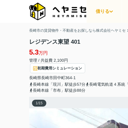
借りる
長崎市の賃貸物件・不動産をお探しなら株式会社ヘヤミセ
レジデンス東望 401
5.3
万円
管理 / 共益費 2,100円
初期費用シミュレーション
長崎県
長崎市
田中町
364-1
長崎本線「現川」駅徒歩57分
長崎電気軌道４系統「
長崎本線「市布」駅徒歩88分
1
/
15