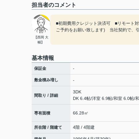
担当者のコメント
■初期費用クレジット決済可 ■リモート
ご予約をお願い致します) 当社契約で、
【西岡 大
輔】
基本情報
-
保証金
敷金積み増し
-
3DK
間取り / 詳細
DK 6.4帖
/
洋室 6.9帖
/
和室 6.0帖
/
和
66.28㎡
専有面積
4階 / 4階建
所在階 / 階建て