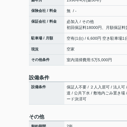
1996年4月(築30年)
築年月
保険会社 / 料金
無 / -
保証会社 / 料金
必加入 / その他
初回保証料18000円、月額保証料
駐車場 / 月額
空有(1台) / 6,600円 空き駐車
空家
現況
その他条件
室内清掃費用:5万5,000円
設備条件
設備条件
保証人不要 / ２人入居可 / 法人可 
道 / 公共下水 / 敷地内ごみ置き場 
ード決済可
その他
2年
契約期間