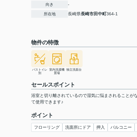
-
向き
長崎県
長崎市
田中町
364-1
所在地
物件の特徴
バストイレ
室内洗濯機
独立洗面台
別
置場
セールスポイント
浴室と切り離されているので湿気に悩まされることが
て使用できます♪
ポイント
フローリング
洗面所にドア
押入
バルコニー