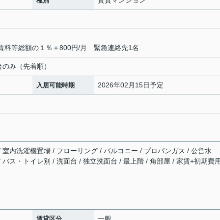
賃貸マンション
種別
賃料等総額の１％＋800円/月 緊急連絡先1名
場1台のみ（先着順）
2026年02月15日予定
入居可能時期
/ 室内洗濯機置場 / フローリング / バルコニー / プロパンガス / 公営水
/ バス・トイレ別 / 洗面台 / 独立洗面台 / 最上階 / 角部屋 / 家賃+初期費
一般
賃貸区分