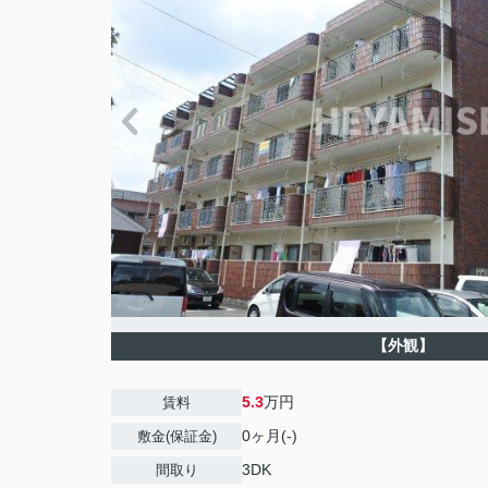
【外観】
5.3
万円
賃料
0ヶ月(-)
敷金(保証金)
3DK
間取り