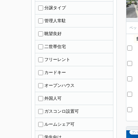
分譲タイプ
管理人常駐
ペッ
眺望良好
二世帯住宅
フリーレント
カードキー
オープンハウス
外国人可
ガスコンロ設置可
ルームシェア可
アパ
学生向け