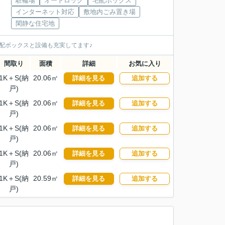
駐輪場
オートロック
宅配ボックス
インターネット対応
敷地内ごみ置き場
閑静な住宅地
配ボックスと設備も充実してます♪
間取り
面積
詳細
お気に入り
1K＋S(納
20.06㎡
詳細を見る
追加する
戸)
1K＋S(納
20.06㎡
詳細を見る
追加する
戸)
1K＋S(納
20.06㎡
詳細を見る
追加する
戸)
1K＋S(納
20.06㎡
詳細を見る
追加する
戸)
1K＋S(納
20.59㎡
詳細を見る
追加する
戸)