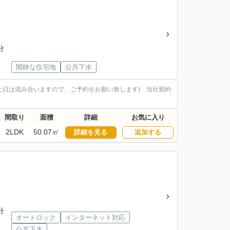
分
閑静な住宅地
公共下水
土日は混み合いますので、ご予約をお願い致します) 当社契約
間取り
面積
詳細
お気に入り
2LDK
50.07㎡
詳細を見る
追加する
分
オートロック
インターネット対応
公共下水