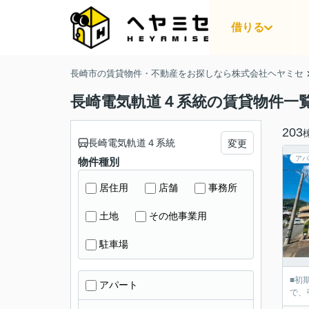
借りる
長崎市の賃貸物件・不動産をお探しなら株式会社ヘヤミセ
長崎電気軌道４系統の賃貸物件一
203
長崎電気軌道４系統
変更
アパ
物件種別
居住用
店舗
事務所
土地
その他事業用
駐車場
■初
アパート
で、