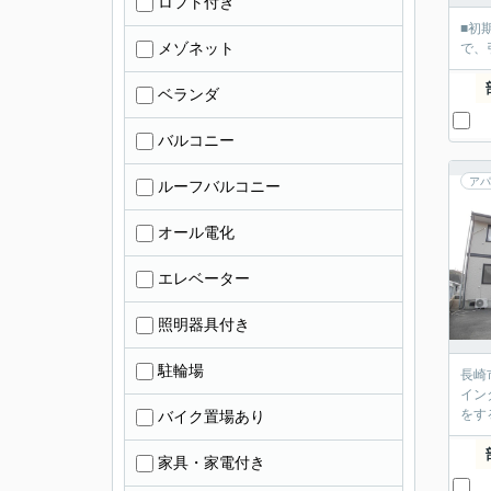
ロフト付き
■初
メゾネット
で、
ベランダ
バルコニー
アパ
ルーフバルコニー
オール電化
エレベーター
照明器具付き
駐輪場
長崎
イン
をす
バイク置場あり
家具・家電付き