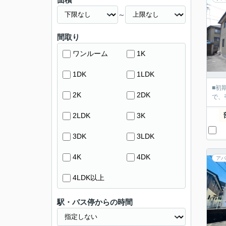
～
間取り
ワンルーム
1K
1DK
1LDK
■初
2K
2DK
で、
2LDK
3K
3DK
3LDK
4K
4DK
アパ
4LDK以上
駅・バス停からの時間