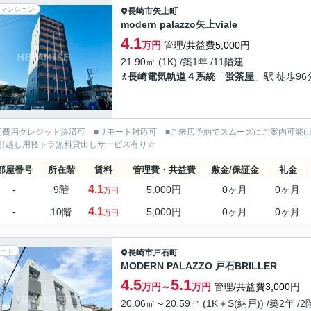
マンション
長崎市
矢上町
modern palazzo矢上viale
4.1
万円
管理/共益費5,000円
21.90㎡ (1K) /築1年 /11階建
長崎電気軌道４系統
「
蛍茶屋
」駅 徒歩96
期費用クレジット決済可 ■リモート対応可 ■ご来店予約でスムーズにご案内可能(
引越し用軽トラ無料貸出しサービス有り☆
部屋番号
所在階
賃料
管理費・共益費
敷金/保証金
礼金
4.1
-
9階
5,000円
0ヶ月
0ヶ月
万円
4.1
-
10階
5,000円
0ヶ月
0ヶ月
万円
ート
長崎市
戸石町
MODERN PALAZZO 戸石BRILLER
4.5
5.1
万円～
万円
管理/共益費3,000円
20.06㎡～20.59㎡ (1K＋S(納戸)) /築2年 /