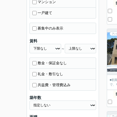
マンション
一戸建て
募集中のみ表示
アパ
賃料
～
敷金・保証金なし
礼金・敷引なし
■初
共益費・管理費込み
で、
築年数
面積
アパ