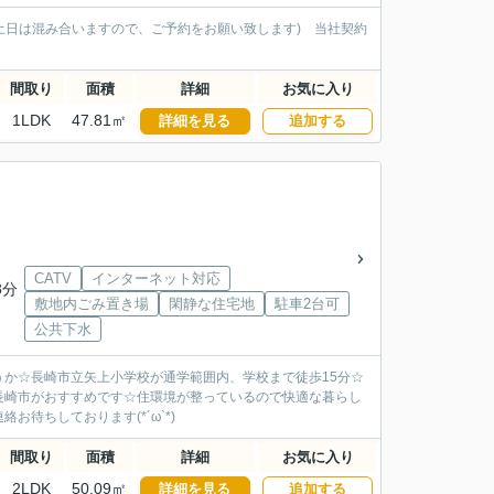
土日は混み合いますので、ご予約をお願い致します) 当社契約
間取り
面積
詳細
お気に入り
1LDK
47.81㎡
詳細を見る
追加する
CATV
インターネット対応
8分
敷地内ごみ置き場
閑静な住宅地
駐車2台可
公共下水
か☆長崎市立矢上小学校が通学範囲内、学校まで徒歩15分☆
長崎市がおすすめです☆住環境が整っているので快適な暮らし
待ちしております(*´ω`*)
間取り
面積
詳細
お気に入り
2LDK
50.09㎡
詳細を見る
追加する