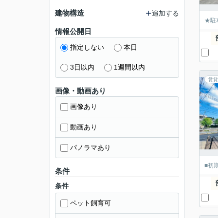
建物構造
追加する
★駐
情報公開日
指定しない
本日
3日以内
1週間以内
賃貸
画像・動画あり
画像あり
動画あり
パノラマあり
■初
条件
条件
ペット飼育可