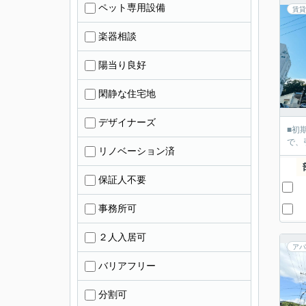
ペット専用設備
賃貸
楽器相談
陽当り良好
閑静な住宅地
デザイナーズ
■初
で、
リノベーション済
保証人不要
事務所可
２人入居可
アパ
バリアフリー
分割可