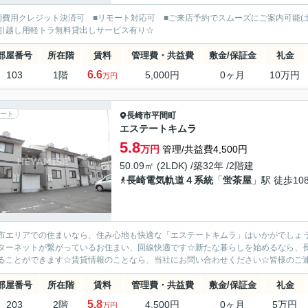
期費用クレジット決済可 ■リモート対応可 ■ご来店予約でスムーズにご案内可能(
引越し用軽トラ無料貸出しサービス有り☆
部屋番号
所在階
賃料
管理費・共益費
敷金/保証金
礼金
6.6
103
1階
5,000円
0ヶ月
10万円
万円
ート
長崎市
平間町
エステートキムラ
5.8
万円
管理/共益費4,500円
50.09㎡ (2LDK) /築32年 /2階建
長崎電気軌道４系統
「
蛍茶屋
」駅 徒歩10
市エリアでの住まいなら、住み心地も快適な「エステートキムラ」はいかがでしょう
ターネットが繋がっているお住まい、回線快適です☆新たな暮らしを始めるなら、
ることができます☆賃貸情報のことなら、当社にお問い合わせください☆皆様のご連絡お
部屋番号
所在階
賃料
管理費・共益費
敷金/保証金
礼金
5.8
203
2階
4,500円
0ヶ月
5万円
万円