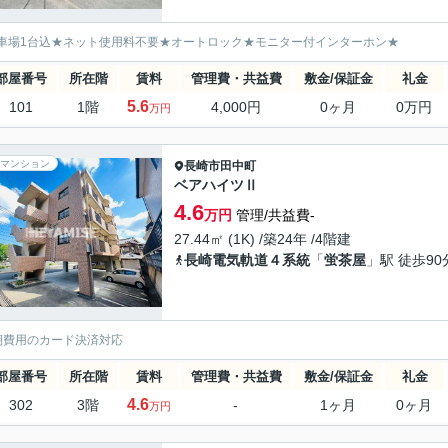
車場1台込★ネット使用料不要★オートロック★モニター付インターホン★
部屋番号
所在階
賃料
管理費・共益費
敷金/保証金
礼金
5.6
101
1階
4,000円
0ヶ月
0万円
万円
マンション
長崎市
田中町
ベアハイツⅡ
4.6
万円
管理/共益費-
27.44㎡ (1K) /築24年 /4階建
長崎電気軌道４系統
「
蛍茶屋
」駅 徒歩90
期費用のカード決済対応
部屋番号
所在階
賃料
管理費・共益費
敷金/保証金
礼金
4.6
302
3階
-
1ヶ月
0ヶ月
万円