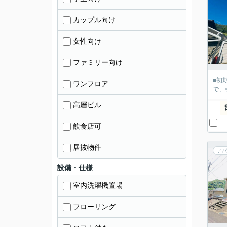
カップル向け
女性向け
ファミリー向け
■初
ワンフロア
で、
高層ビル
飲食店可
居抜物件
アパ
設備・仕様
室内洗濯機置場
フローリング