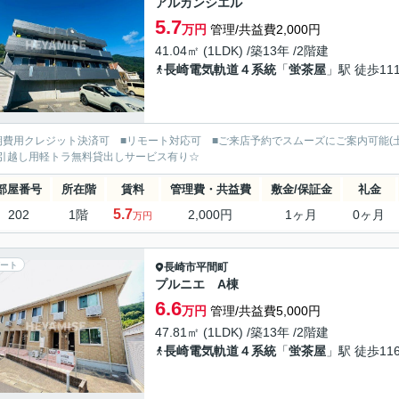
アルカンシエル
5.7
万円
管理/共益費2,000円
41.04㎡ (1LDK) /築13年 /2階建
長崎電気軌道４系統
「
蛍茶屋
」駅 徒歩11
期費用クレジット決済可 ■リモート対応可 ■ご来店予約でスムーズにご案内可能(
引越し用軽トラ無料貸出しサービス有り☆
部屋番号
所在階
賃料
管理費・共益費
敷金/保証金
礼金
5.7
202
1階
2,000円
1ヶ月
0ヶ月
万円
ート
長崎市
平間町
プルニエ A棟
6.6
万円
管理/共益費5,000円
47.81㎡ (1LDK) /築13年 /2階建
長崎電気軌道４系統
「
蛍茶屋
」駅 徒歩11