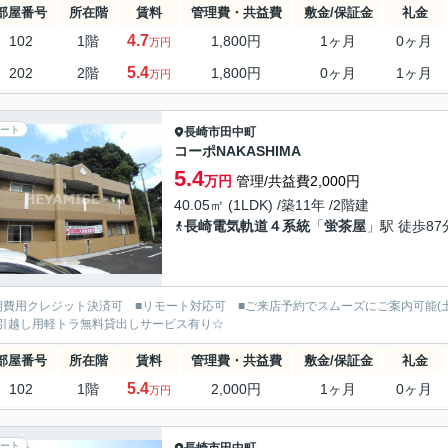
部屋番号
所在階
賃料
管理費・共益費
敷金/保証金
礼金
4.7
102
1階
1,800円
1ヶ月
0ヶ月
万円
5.4
202
2階
1,800円
0ヶ月
1ヶ月
万円
ート
長崎市
田中町
コーポNAKASHIMA
5.4
万円
管理/共益費2,000円
40.05㎡ (1LDK) /築11年 /2階建
長崎電気軌道４系統
「
蛍茶屋
」駅 徒歩87
期費用クレジット決済可 ■リモート対応可 ■ご来店予約でスムーズにご案内可能(
引越し用軽トラ無料貸出しサービス有り☆
部屋番号
所在階
賃料
管理費・共益費
敷金/保証金
礼金
5.4
102
1階
2,000円
1ヶ月
0ヶ月
万円
ート