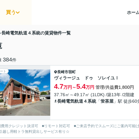
買う
ホー
長崎電気軌道４系統の賃貸物件一覧
覧
384
棟
件
ート
長崎市
宿町
ヴィラージュ ドゥ ソレイユⅠ
4.7
5.4
万円～
万円
管理/共益費1,800円
37.76㎡～49.17㎡ (1LDK) /築13年 /2階建
長崎電気軌道４系統
「
蛍茶屋
」駅 徒歩60
期費用クレジット決済可 ■リモート対応可 ■ご来店予約でスムーズにご案内可能(
引越し用軽トラ無料貸出しサービス有り☆