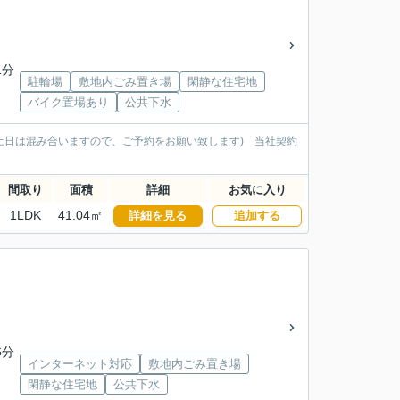
1分
駐輪場
敷地内ごみ置き場
閑静な住宅地
バイク置場あり
公共下水
土日は混み合いますので、ご予約をお願い致します) 当社契約
間取り
面積
詳細
お気に入り
1LDK
41.04㎡
詳細を見る
追加する
6分
インターネット対応
敷地内ごみ置き場
閑静な住宅地
公共下水