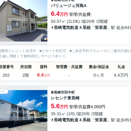
長崎市
田中町
バリュージュ河島A
6.4
万円
管理/共益費-
50.07㎡ (2LDK) /築26年 /2階建
長崎電気軌道４系統
「
蛍茶屋
」駅 徒歩84
期費用クレジット決済可 ■リモート対応可 ■ご来店予約でスムーズにご案内可能(
引越し用軽トラ無料貸出しサービス有り☆
部屋番号
所在階
賃料
管理費・共益費
敷金/保証金
礼金
6.4
202
2階
-
0ヶ月
6.4万円
万円
ート
長崎市
田中町
レセンテ東長崎
5.6
万円
管理/共益費4,000円
35.31㎡ (1R) /築20年 /2階建
長崎電気軌道４系統
「
蛍茶屋
」駅 徒歩85