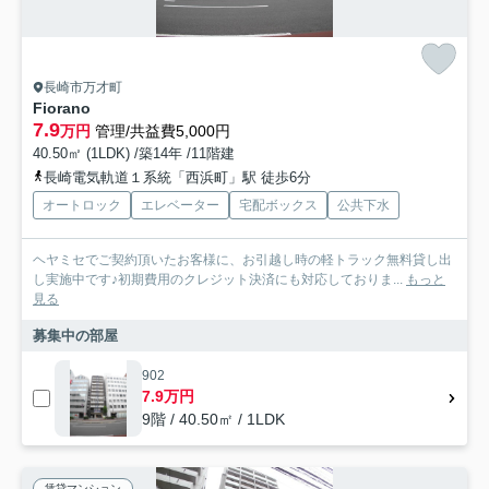
長崎市万才町
Fiorano
7.9
万円
管理/共益費5,000円
40.50㎡ (1LDK) /築14年 /11階建
長崎電気軌道１系統「西浜町」駅 徒歩6分
オートロック
エレベーター
宅配ボックス
公共下水
ヘヤミセでご契約頂いたお客様に、お引越し時の軽トラック無料貸し出
し実施中です♪初期費用のクレジット決済にも対応しておりま...
もっと
見る
募集中の部屋
902
7.9万円
9階 / 40.50㎡ / 1LDK
賃貸マンション