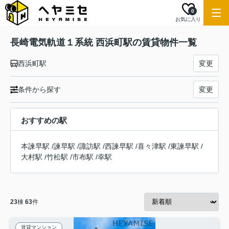
0
お気に入り
長崎電気軌道１系統 西浜町駅の賃貸物件一覧
西浜町駅
変更
条件から探す
変更
おすすめの駅
本諫早駅
/
諫早駅
/
諏訪駅
/
西諫早駅
/
喜々津駅
/
東諫早駅
/
大村駅
/
竹松駅
/
市布駅
/
幸駅
23
棟
63
件
賃貸マンション