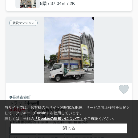
5階 / 37.04㎡ / 2K
賃貸マンション
長崎市築町
トラッド中央橋
当サイトでは、お客様の当サイト利用状況把握、サービス向上検討を目的と
5.8
万円
管理/共益費3,000円
して、クッキー（Cookie）を使用しています。
25.02㎡ (1K) /築12年 /10階建
詳しくは、当社の
「Cookieの取扱いについて」
をご確認ください。
長崎電気軌道１系統「西浜町」駅 徒歩2分
閉じる
オートロック
エレベーター
宅配ボックス