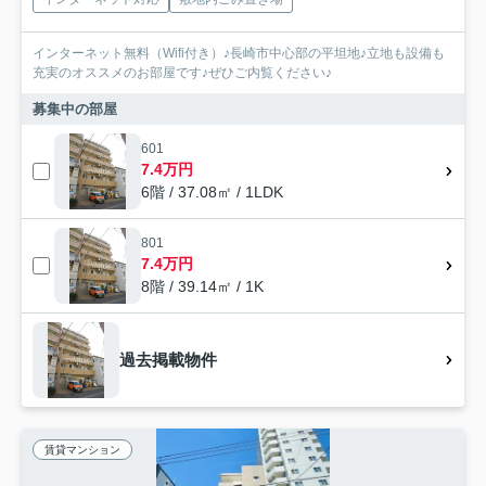
インターネット無料（Wifi付き）♪長崎市中心部の平坦地♪立地も設備も
充実のオススメのお部屋です♪ぜひご内覧ください♪
募集中の部屋
601
7.4万円
6階 / 37.08㎡ / 1LDK
801
7.4万円
8階 / 39.14㎡ / 1K
過去掲載物件
賃貸マンション