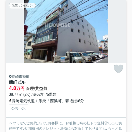
賃貸マンション
長崎市籠町
籠町ビル
4.8
万円
管理/共益費-
38.77㎡ (2K) /築62年 /5階建
長崎電気軌道１系統「西浜町」駅 徒歩6分
公共下水
ヘヤミセでご契約頂いたお客様に、お引越し時の軽トラ無料貸し出し実
施中です♪初期費用のクレジット決済にも対応しております♪...
もっと見