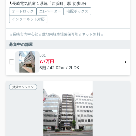
長崎電気軌道１系統「西浜町」駅 徒歩8分
オートロック
エレベーター
宅配ボックス
インターネット対応
☆長崎市内中心部☆敷地内駐車場確保可能☆ネット無料☆
募集中の部屋
501
7.7万円
5階 / 42.02㎡ / 2LDK
賃貸マンション