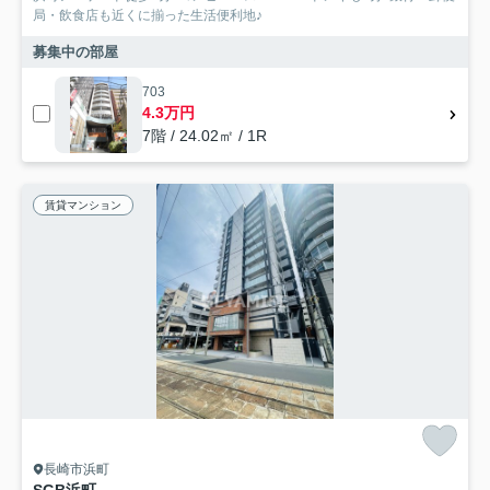
局・飲食店も近くに揃った生活便利地♪
募集中の部屋
703
4.3万円
7階 / 24.02㎡ / 1R
賃貸マンション
長崎市浜町
SGB浜町