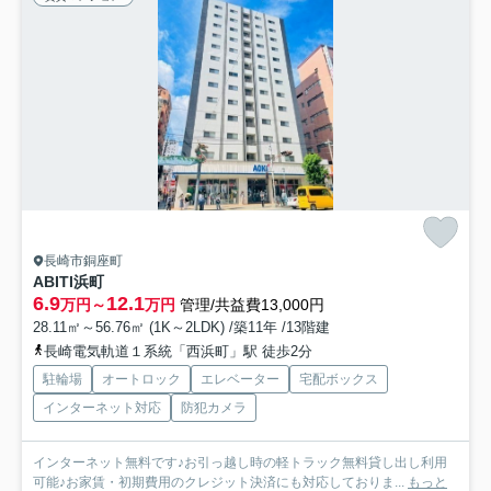
長崎市銅座町
ABITI浜町
6.9
12.1
万円～
万円
管理/共益費13,000円
28.11㎡～56.76㎡ (1K～2LDK) /築11年 /13階建
長崎電気軌道１系統「西浜町」駅 徒歩2分
駐輪場
オートロック
エレベーター
宅配ボックス
インターネット対応
防犯カメラ
インターネット無料です♪お引っ越し時の軽トラック無料貸し出し利用
可能♪お家賃・初期費用のクレジット決済にも対応しておりま...
もっと