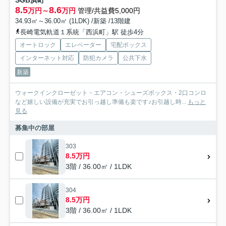
8.5
8.6
万円～
万円
管理/共益費5,000円
34.93㎡～36.00㎡ (1LDK) /新築 /13階建
長崎電気軌道１系統「西浜町」駅 徒歩4分
オートロック
エレベーター
宅配ボックス
インターネット対応
防犯カメラ
公共下水
新築
ウォークインクローゼット・エアコン・シューズボックス・2口コンロ
など嬉しい設備が充実でお引っ越し準備も楽です♪お引越し時...
もっと
見る
募集中の部屋
303
8.5万円
3階 / 36.00㎡ / 1LDK
304
8.5万円
3階 / 36.00㎡ / 1LDK