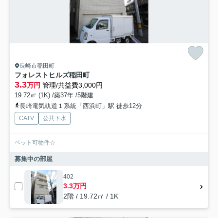
長崎市稲田町
フォレストヒルズ稲田町
3.3
万円
管理/共益費3,000円
19.72㎡ (1K) /築37年 /5階建
長崎電気軌道１系統「西浜町」駅 徒歩12分
CATV
公共下水
ペット可物件☆
募集中の部屋
402
3.3万円
2階 / 19.72㎡ / 1K