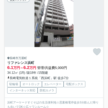
長崎市万屋町
リファレンス浜町
6.1
6.2
万円～
万円
管理/共益費5,000円
34.12㎡ (1R) /築18年 /15階建
長崎電気軌道１系統「西浜町」駅 徒歩7分
駐輪場
オートロック
エレベーター
宅配ボックス
インターネット対応
防犯カメラ
浜町アーケードすぐそばの生活便利地☆思案橋電停徒歩3分飲んだ帰り
も歩いてOK☆広々ワンルーム☆