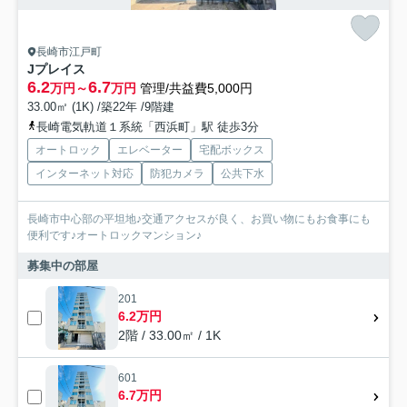
長崎市江戸町
Jプレイス
6.2
6.7
万円～
万円
管理/共益費5,000円
33.00㎡ (1K) /築22年 /9階建
長崎電気軌道１系統「西浜町」駅 徒歩3分
オートロック
エレベーター
宅配ボックス
インターネット対応
防犯カメラ
公共下水
長崎市中心部の平坦地♪交通アクセスが良く、お買い物にもお食事にも
便利です♪オートロックマンション♪
募集中の部屋
201
6.2万円
2階 / 33.00㎡ / 1K
601
6.7万円