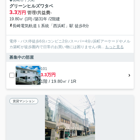
長崎市十人町
グリーンヒルズワタベ
3.3
万円
管理/共益費-
19.80㎡ (1R) /築31年 /2階建
長崎電気軌道１系統「西浜町」駅 徒歩8分
電停・バス停徒歩6分♪コンビニ2分♪スーパー4分♪浜町アーケードやメル
カ築町が徒歩圏内で日常のお買い物には困りません♪病...
もっと見る
募集中の部屋
101
3.3万円
1階 / 19.80㎡ / 1R
賃貸マンション