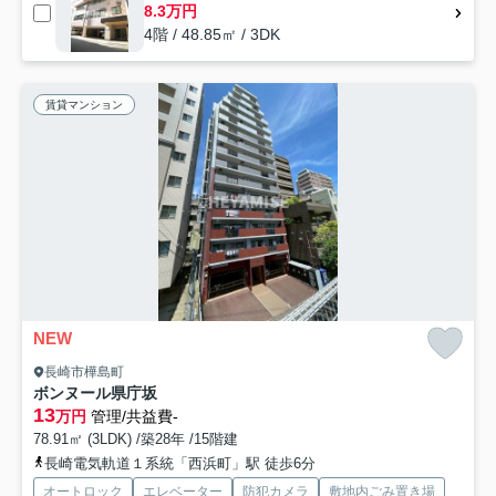
8.3万円
4階 / 48.85㎡ / 3DK
賃貸マンション
NEW
長崎市樺島町
ボンヌール県庁坂
13
万円
管理/共益費-
78.91㎡ (3LDK) /築28年 /15階建
長崎電気軌道１系統「西浜町」駅 徒歩6分
オートロック
エレベーター
防犯カメラ
敷地内ごみ置き場