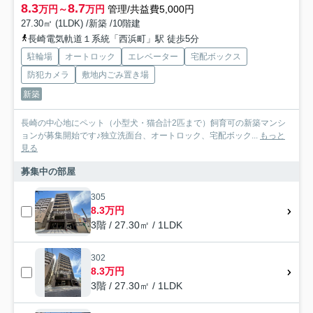
8.3
8.7
万円～
万円
管理/共益費5,000円
27.30㎡ (1LDK) /新築 /10階建
長崎電気軌道１系統「西浜町」駅 徒歩5分
駐輪場
オートロック
エレベーター
宅配ボックス
防犯カメラ
敷地内ごみ置き場
新築
長崎の中心地にペット（小型犬・猫合計2匹まで）飼育可の新築マンシ
ョンが募集開始です♪独立洗面台、オートロック、宅配ボック...
もっと
見る
募集中の部屋
305
8.3万円
3階 / 27.30㎡ / 1LDK
302
8.3万円
3階 / 27.30㎡ / 1LDK