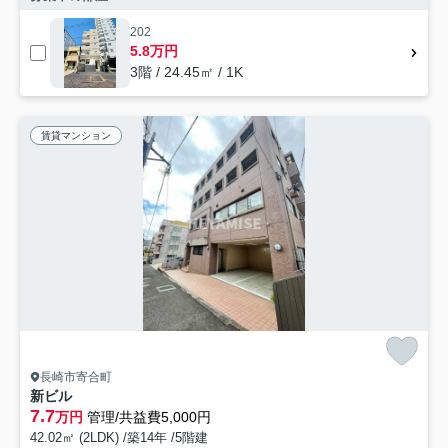
202
5.8万円
3階 / 24.45㎡ / 1K
賃貸マンション
長崎市寄合町
新ビル
7.7
万円
管理/共益費5,000円
42.02㎡ (2LDK) /築14年 /5階建