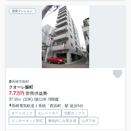
賃貸マンション
長崎市賑町
クオーレ賑町
7.7
万円
管理/共益費-
37.10㎡ (1DK) /築11年 /9階建
長崎電気軌道１系統「西浜町」駅 徒歩5分
オートロック
エレベーター
宅配ボックス
インターネット対応
敷地内ごみ置き場
公共下水