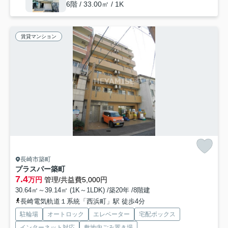
6階 / 33.00㎡ / 1K
賃貸マンション
長崎市築町
プラスパー築町
7.4
万円
管理/共益費5,000円
30.64㎡～39.14㎡ (1K～1LDK) /築20年 /8階建
長崎電気軌道１系統「西浜町」駅 徒歩4分
駐輪場
オートロック
エレベーター
宅配ボックス
インターネット対応
敷地内ごみ置き場