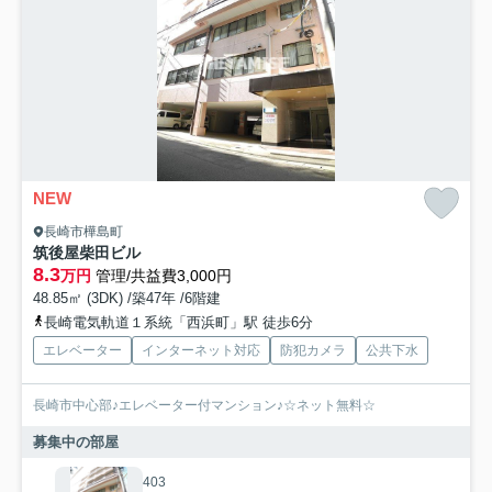
NEW
長崎市樺島町
筑後屋柴田ビル
8.3
万円
管理/共益費3,000円
48.85㎡ (3DK) /築47年 /6階建
長崎電気軌道１系統「西浜町」駅 徒歩6分
エレベーター
インターネット対応
防犯カメラ
公共下水
長崎市中心部♪エレベーター付マンション♪☆ネット無料☆
募集中の部屋
403