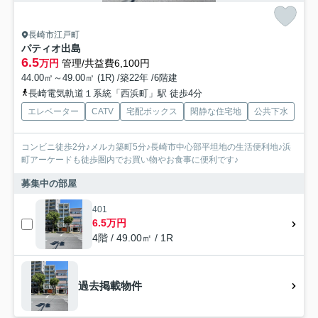
長崎市江戸町
パティオ出島
6.5
万円
管理/共益費6,100円
44.00㎡～49.00㎡ (1R) /築22年 /6階建
長崎電気軌道１系統「西浜町」駅 徒歩4分
エレベーター
CATV
宅配ボックス
閑静な住宅地
公共下水
コンビニ徒歩2分♪メルカ築町5分♪長崎市中心部平坦地の生活便利地♪浜
町アーケードも徒歩圏内でお買い物やお食事に便利です♪
募集中の部屋
401
6.5万円
4階 / 49.00㎡ / 1R
過去掲載物件