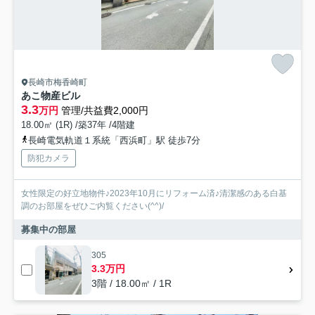
長崎市梅香崎町
あこ物産ビル
3.3
万円
管理/共益費2,000円
18.00㎡ (1R) /築37年 /4階建
長崎電気軌道１系統「西浜町」駅 徒歩7分
防犯カメラ
女性限定の好立地物件♪2023年10月にリフォーム済♪清潔感のある白基
調のお部屋をぜひご内覧ください(^^)/
募集中の部屋
305
3.3万円
3階 / 18.00㎡ / 1R