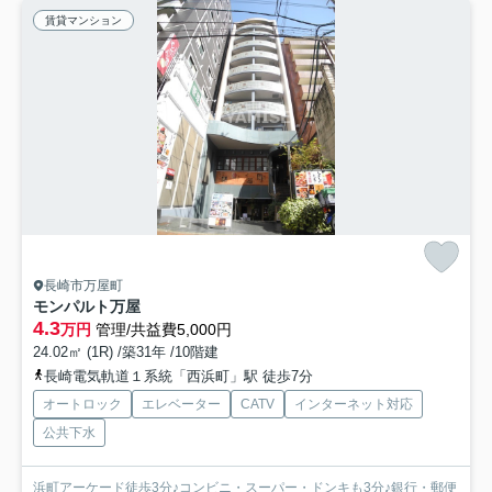
賃貸マンション
長崎市万屋町
モンパルト万屋
4.3
万円
管理/共益費5,000円
24.02㎡ (1R) /築31年 /10階建
長崎電気軌道１系統「西浜町」駅 徒歩7分
オートロック
エレベーター
CATV
インターネット対応
公共下水
浜町アーケード徒歩3分♪コンビニ・スーパー・ドンキも3分♪銀行・郵便