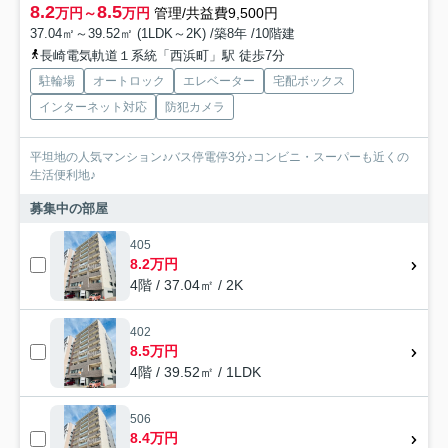
8.2
8.5
万円～
万円
管理/共益費9,500円
37.04㎡～39.52㎡ (1LDK～2K) /築8年 /10階建
長崎電気軌道１系統「西浜町」駅 徒歩7分
駐輪場
オートロック
エレベーター
宅配ボックス
インターネット対応
防犯カメラ
平坦地の人気マンション♪バス停電停3分♪コンビニ・スーパーも近くの
生活便利地♪
募集中の部屋
405
8.2万円
4階 / 37.04㎡ / 2K
402
8.5万円
4階 / 39.52㎡ / 1LDK
506
8.4万円