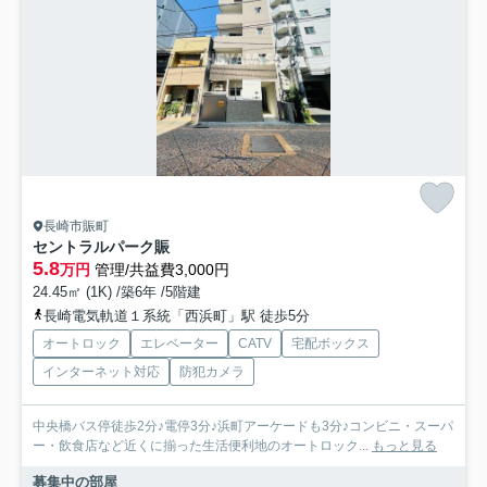
長崎市賑町
セントラルパーク賑
5.8
万円
管理/共益費3,000円
24.45㎡ (1K) /築6年 /5階建
長崎電気軌道１系統「西浜町」駅 徒歩5分
オートロック
エレベーター
CATV
宅配ボックス
インターネット対応
防犯カメラ
中央橋バス停徒歩2分♪電停3分♪浜町アーケードも3分♪コンビニ・スーパ
ー・飲食店など近くに揃った生活便利地のオートロック...
もっと見る
募集中の部屋