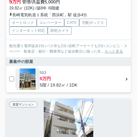
5
万円
管理/共益費5,000円
19.82㎡ (1DK) /築8年 /6階建
長崎電気軌道１系統「西浜町」駅 徒歩4分
オートロック
エレベーター
CATV
宅配ボックス
インターネット対応
防犯カメラ
観光通り電停徒歩2分♪バス停も2分♪浜町アーケードも2分♪コンビニ・ス
ーパー・飲食店・銀行・郵便局など徒歩数分に揃った生...
もっと見る
募集中の部屋
503
5万円
5階 / 19.82㎡ / 1DK
賃貸マンション