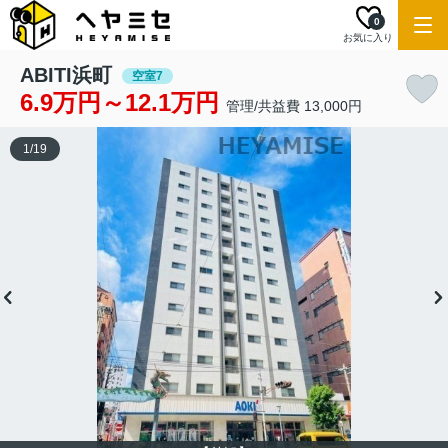
0
お気に入り
ABITI浜町
空室7
6.9万円～12.1万円
管理/共益費 13,000円
1
/
19