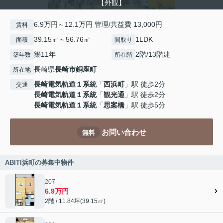
【外観】
6.9万円～12.1万円 管理/共益費 13,000円
賃料
39.15㎡～56.76㎡
1LDK
面積
間取り
築11年
2階/13階建
築年数
所在階
長崎県
長崎市
銅座町
所在地
長崎電気軌道１系統
「
西浜町
」駅 徒歩2分
交通
長崎電気軌道１系統
「
観光通
」駅 徒歩2分
長崎電気軌道１系統
「
思案橋
」駅 徒歩5分
お問い合わせ
無料
ABITI浜町の募集中物件
207
6.9万円
2階 / 11.84坪(39.15㎡)