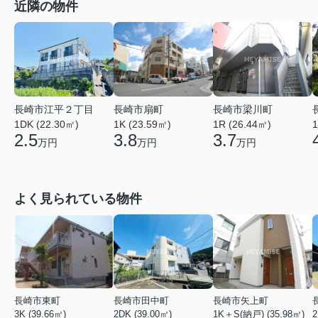
近隣の物件
長崎市江平２丁目
長崎市扇町
長崎市梁川町
1DK (22.30㎡)
1K (23.59㎡)
1R (26.44㎡)
1
2.5
3.8
3.7
万円
万円
万円
よく見られている物件
長崎市東町
長崎市田中町
長崎市矢上町
3K (39.66㎡)
2DK (39.00㎡)
1K＋S(納戸) (35.98㎡)
2