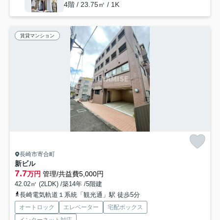
4階 / 23.75㎡ / 1K
賃貸マンション
長崎市寄合町
新ビル
7.7
万円
管理/共益費5,000円
42.02㎡ (2LDK) /築14年 /5階建
長崎電気軌道１系統「観光通」駅 徒歩5分
オートロック
エレベーター
宅配ボックス
インターネット対応