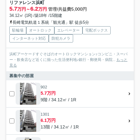
リファレンス浜町
5.7
6.2
万円～
万円
管理/共益費5,000円
34.12㎡ (1R) /築18年 /15階建
長崎電気軌道１系統「観光通」駅 徒歩5分
駐輪場
オートロック
エレベーター
宅配ボックス
インターネット対応
防犯カメラ
浜町アーケードすぐそばのオートロックマンション♪コンビニ・スーパ
ー・飲食店など近くに揃った生活便利地♪銀行・郵便局・病院...
もっと
見る
募集中の部屋
902
5.7万円
9階 / 34.12㎡ / 1R
1301
6.1万円
13階 / 34.12㎡ / 1R