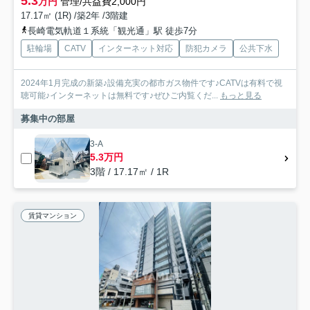
5.3
万円
管理/共益費2,000円
17.17㎡ (1R) /築2年 /3階建
長崎電気軌道１系統「観光通」駅 徒歩7分
駐輪場
CATV
インターネット対応
防犯カメラ
公共下水
2024年1月完成の新築♪設備充実の都市ガス物件です♪CATVは有料で視
聴可能♪インターネットは無料です♪ぜひご内覧くだ...
もっと見る
募集中の部屋
3-A
5.3万円
3階 / 17.17㎡ / 1R
賃貸マンション