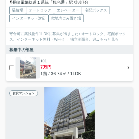
長崎電気軌道１系統「観光通」駅 徒歩7分
駐輪場
オートロック
エレベーター
宅配ボックス
インターネット対応
敷地内ごみ置き場
寄合町に築浅物件1LDKに募集が出ました♪ オートロック、宅配ボック
ス、インターネット無料（Wi-Fi）、独立洗面台、追...
もっと見る
募集中の部屋
101
7万円
1階 / 36.74㎡ / 1LDK
賃貸マンション