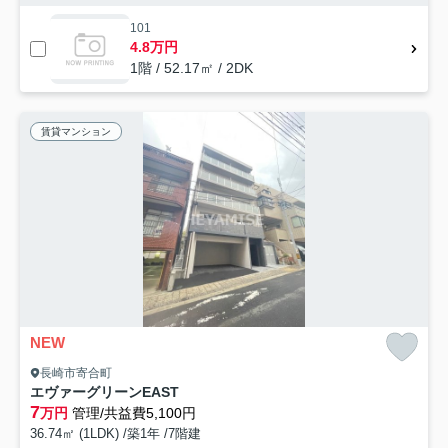
101
4.8万円
1階 / 52.17㎡ / 2DK
賃貸マンション
NEW
長崎市寄合町
エヴァーグリーンEAST
7
万円
管理/共益費5,100円
36.74㎡ (1LDK) /築1年 /7階建