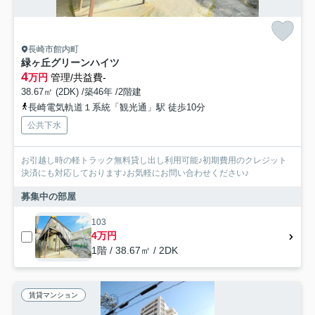
長崎市館内町
緑ヶ丘グリーンハイツ
4
万円
管理/共益費-
38.67㎡ (2DK) /築46年 /2階建
長崎電気軌道１系統「観光通」駅 徒歩10分
公共下水
お引越し時の軽トラック無料貸し出し利用可能♪初期費用のクレジット
決済にも対応しております♪お気軽にお問い合わせください♪
募集中の部屋
103
4万円
1階 / 38.67㎡ / 2DK
賃貸マンション