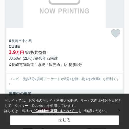
長崎市中小島
CUBE
3.9
万円
管理/共益費-
38.50㎡ (2DK) /築48年 /2階建
長崎電気軌道１系統「観光通」駅 徒歩9分
コンビニ徒歩5分♪浜町アーケードが8分♪お買い物やお食事にも便利です
♪
募集中の部屋
当サイトでは、お客様の当サイト利用状況把握、サービス向上検討を目的と
203
して、クッキー（Cookie）を使用しています。
3.9万円
詳しくは、当社の
「Cookieの取扱いについて」
をご確認ください。
2階 / 38.50㎡ / 2DK
閉じる