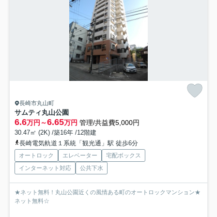
長崎市丸山町
サムティ丸山公園
6.6
6.65
万円～
万円
管理/共益費5,000円
30.47㎡ (2K) /築16年 /12階建
長崎電気軌道１系統「観光通」駅 徒歩6分
オートロック
エレベーター
宅配ボックス
インターネット対応
公共下水
★ネット無料！丸山公園近くの風情ある町のオートロックマンション★
ネット無料☆