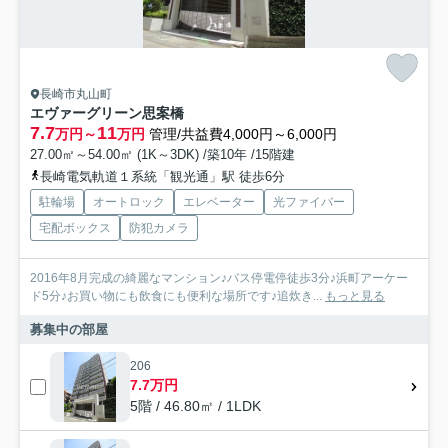
長崎市丸山町
エヴァーグリーン思案橋
7.7
11
万円～
万円
管理/共益費4,000円～6,000円
27.00㎡～54.00㎡ (1K～3DK) /築10年 /15階建
長崎電気軌道１系統「観光通」駅 徒歩6分
駐輪場
オートロック
エレベーター
光ファイバー
宅配ボックス
防犯カメラ
2016年8月完成の綺麗なマンション♪バス停電停徒歩3分♪浜町アーケー
ド5分♪お買い物にも飲食にも便利な場所です♪追炊き...
もっと見る
募集中の部屋
206
7.7万円
5階 / 46.80㎡ / 1LDK