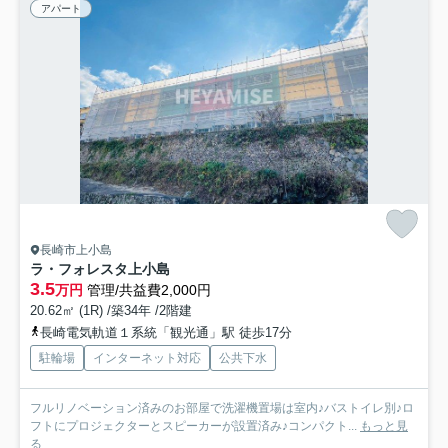
アパート
長崎市上小島
ラ・フォレスタ上小島
3.5
万円
管理/共益費2,000円
20.62㎡ (1R) /築34年 /2階建
長崎電気軌道１系統「観光通」駅 徒歩17分
駐輪場
インターネット対応
公共下水
フルリノベーション済みのお部屋で洗濯機置場は室内♪バストイレ別♪ロ
フトにプロジェクターとスピーカーが設置済み♪コンパクト...
もっと見
る