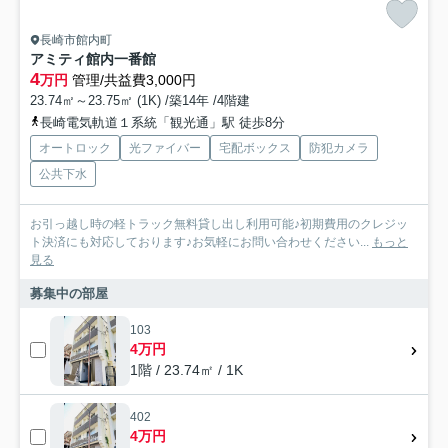
長崎市館内町
アミティ館内一番館
4
万円
管理/共益費3,000円
23.74㎡～23.75㎡ (1K) /築14年 /4階建
長崎電気軌道１系統「観光通」駅 徒歩8分
オートロック
光ファイバー
宅配ボックス
防犯カメラ
公共下水
お引っ越し時の軽トラック無料貸し出し利用可能♪初期費用のクレジッ
ト決済にも対応しております♪お気軽にお問い合わせください...
もっと
見る
募集中の部屋
103
4万円
1階 / 23.74㎡ / 1K
402
4万円