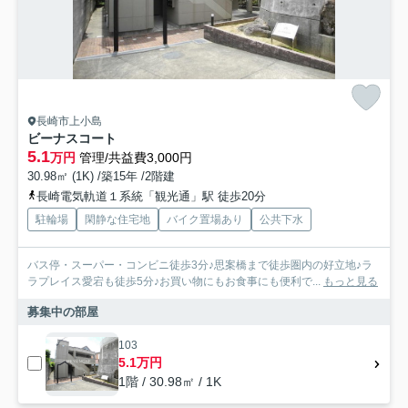
長崎市上小島
ビーナスコート
5.1
万円
管理/共益費3,000円
30.98㎡ (1K) /築15年 /2階建
長崎電気軌道１系統「観光通」駅 徒歩20分
駐輪場
閑静な住宅地
バイク置場あり
公共下水
バス停・スーパー・コンビニ徒歩3分♪思案橋まで徒歩圏内の好立地♪ラ
ラプレイス愛宕も徒歩5分♪お買い物にもお食事にも便利で...
もっと見る
募集中の部屋
103
5.1万円
1階 / 30.98㎡ / 1K