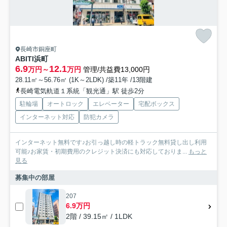
長崎市銅座町
ABITI浜町
6.9
12.1
万円～
万円
管理/共益費13,000円
28.11㎡～56.76㎡ (1K～2LDK) /築11年 /13階建
長崎電気軌道１系統「観光通」駅 徒歩2分
駐輪場
オートロック
エレベーター
宅配ボックス
インターネット対応
防犯カメラ
インターネット無料です♪お引っ越し時の軽トラック無料貸し出し利用
可能♪お家賃・初期費用のクレジット決済にも対応しておりま...
もっと
見る
募集中の部屋
207
6.9万円
2階 / 39.15㎡ / 1LDK