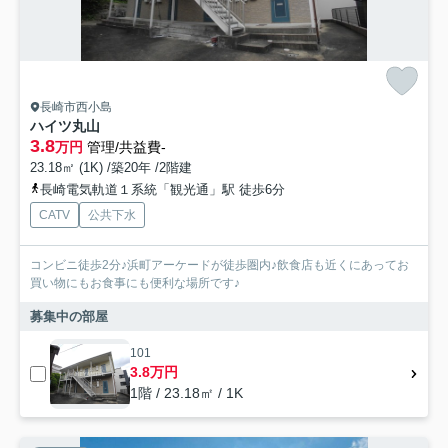
長崎市西小島
ハイツ丸山
3.8
万円
管理/共益費-
23.18㎡ (1K) /築20年 /2階建
長崎電気軌道１系統「観光通」駅 徒歩6分
CATV
公共下水
コンビニ徒歩2分♪浜町アーケードが徒歩圏内♪飲食店も近くにあってお
買い物にもお食事にも便利な場所です♪
募集中の部屋
101
3.8万円
1階 / 23.18㎡ / 1K