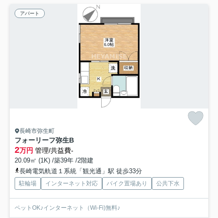
アパート
長崎市弥生町
フォーリーフ弥生B
2
万円
管理/共益費-
20.09㎡ (1K) /築39年 /2階建
長崎電気軌道１系統「観光通」駅 徒歩33分
駐輪場
インターネット対応
バイク置場あり
公共下水
ペットOK♪インターネット（Wi-Fi)無料♪