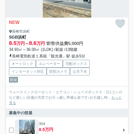
NEW
長崎市浜町
SGB浜町
8.5
8.6
万円～
万円
管理/共益費5,000円
34.93㎡～36.00㎡ (1LDK) /新築 /13階建
長崎電気軌道１系統「観光通」駅 徒歩5分
オートロック
エレベーター
宅配ボックス
インターネット対応
防犯カメラ
公共下水
新築
ウォークインクローゼット・エアコン・シューズボックス・2口コンロ
など嬉しい設備が充実でお引っ越し準備も楽です♪お引越し時...
もっと
見る
募集中の部屋
304
8.5万円