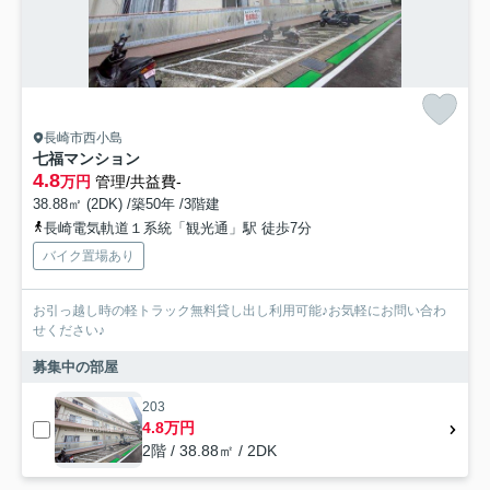
長崎市西小島
七福マンション
4.8
万円
管理/共益費-
38.88㎡ (2DK) /築50年 /3階建
長崎電気軌道１系統「観光通」駅 徒歩7分
バイク置場あり
お引っ越し時の軽トラック無料貸し出し利用可能♪お気軽にお問い合わ
せください♪
募集中の部屋
203
4.8万円
2階 / 38.88㎡ / 2DK