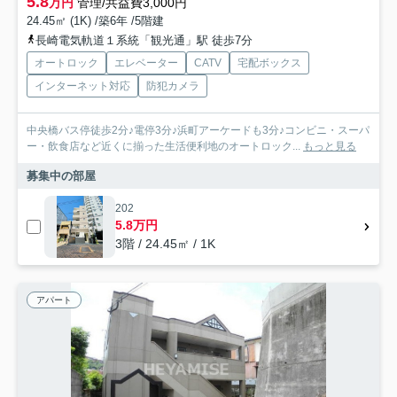
5.8
万円
管理/共益費3,000円
24.45㎡ (1K) /築6年 /5階建
長崎電気軌道１系統「観光通」駅 徒歩7分
オートロック
エレベーター
CATV
宅配ボックス
インターネット対応
防犯カメラ
中央橋バス停徒歩2分♪電停3分♪浜町アーケードも3分♪コンビニ・スーパ
ー・飲食店など近くに揃った生活便利地のオートロック...
もっと見る
募集中の部屋
202
5.8万円
3階 / 24.45㎡ / 1K
アパート