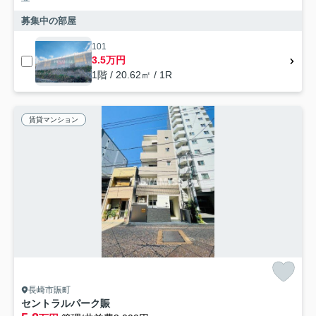
募集中の部屋
101
3.5万円
1階 / 20.62㎡ / 1R
賃貸マンション
長崎市賑町
セントラルパーク賑