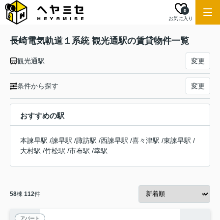
0
お気に入り
長崎電気軌道１系統 観光通駅の賃貸物件一覧
観光通駅
変更
条件から探す
変更
おすすめの駅
本諫早駅
/
諫早駅
/
諏訪駅
/
西諫早駅
/
喜々津駅
/
東諫早駅
/
大村駅
/
竹松駅
/
市布駅
/
幸駅
58
棟
112
件
アパート