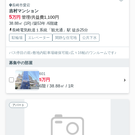
長崎市愛宕
吉村マンション
5
万円
管理/共益費1,100円
38.88㎡ (1R) /築53年 /6階建
長崎電気軌道１系統「観光通」駅 徒歩25分
駐輪場
エレベーター
閑静な住宅地
公共下水
バス停目の前♪敷地内駐車場確保可能♪広々16帖のワンルームです♪
募集中の部屋
601
5万円
6階 / 38.88㎡ / 1R
アパート