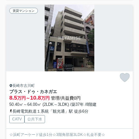
賃貸マンション
長崎市古川町
プラス・ドゥ・カネガエ
8.5
10.8
万円～
万円
管理/共益費0円
50.40㎡～64.00㎡ (2LDK～3LDK) /築37年 /8階建
長崎電気軌道１系統「観光通」駅 徒歩6分
CATV
公共下水
☆浜町アーケード徒歩1分☆3階角部屋3LDK☆礼金不要☆