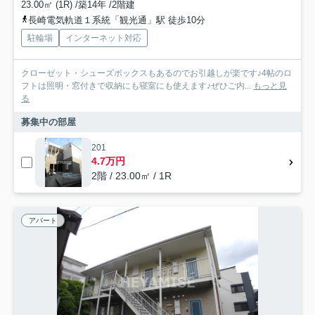
23.00㎡ (1R) /築14年 /2階建
長崎電気軌道１系統「観光通」駅 徒歩10分
駐輪場
インターネット対応
クローゼット・シューズボックスもあるのでお引越しが楽です♪4帖のロ
フトは照明・窓付きで収納にも寝室にも使えます♪ぜひご内...
もっと見
る
募集中の部屋
201
4.7万円
2階 / 23.00㎡ / 1R
アパート