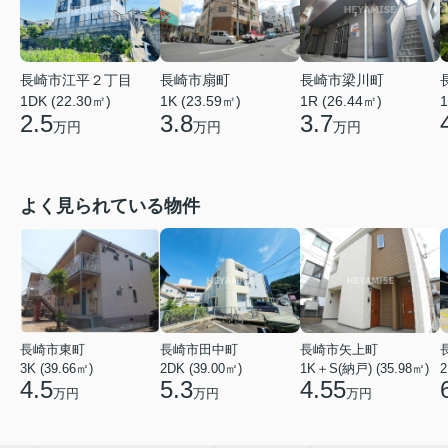
長崎市江平２丁目
長崎市扇町
長崎市梁川町
1DK (22.30㎡)
1K (23.59㎡)
1R (26.44㎡)
1
2.5
3.8
3.7
万円
万円
万円
よく見られている物件
長崎市東町
長崎市田中町
長崎市矢上町
3K (39.66㎡)
2DK (39.00㎡)
1K＋S(納戸) (35.98㎡)
2
4.5
5.3
4.55
万円
万円
万円