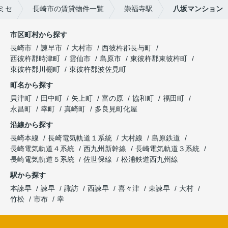
ミセ
長崎市の賃貸物件一覧
崇福寺駅
八坂マンション
市区町村から探す
長崎市
諫早市
大村市
西彼杵郡長与町
西彼杵郡時津町
雲仙市
島原市
東彼杵郡東彼杵町
東彼杵郡川棚町
東彼杵郡波佐見町
町名から探す
貝津町
田中町
矢上町
富の原
協和町
福田町
永昌町
幸町
真崎町
多良見町化屋
沿線から探す
長崎本線
長崎電気軌道１系統
大村線
島原鉄道
長崎電気軌道４系統
西九州新幹線
長崎電気軌道３系統
長崎電気軌道５系統
佐世保線
松浦鉄道西九州線
駅から探す
本諫早
諫早
諏訪
西諫早
喜々津
東諫早
大村
竹松
市布
幸