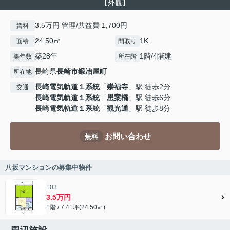
【外観】
3.5万円 管理/共益費 1,700円
賃料
24.50㎡
1K
面積
間取り
築28年
1階/4階建
築年数
所在階
長崎県
長崎市
鍛冶屋町
所在地
長崎電気軌道１系統
「
崇福寺
」駅 徒歩2分
交通
長崎電気軌道１系統
「
思案橋
」駅 徒歩6分
長崎電気軌道１系統
「
観光通
」駅 徒歩8分
お問い合わせ
無料
八坂マンションの募集中物件
103
3.5万円
1階 / 7.41坪(24.50㎡)