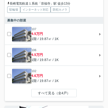
長崎電気軌道１系統「崇福寺」駅 徒歩13分
駐輪場
インターネット対応
防犯カメラ
募集中の部屋
107
4.5万円
1階 / 19.87㎡ / 1K
106
4.5万円
1階 / 19.87㎡ / 1K
102
4.6万円
1階 / 19.87㎡ / 1K
すべて見る（全4戸）