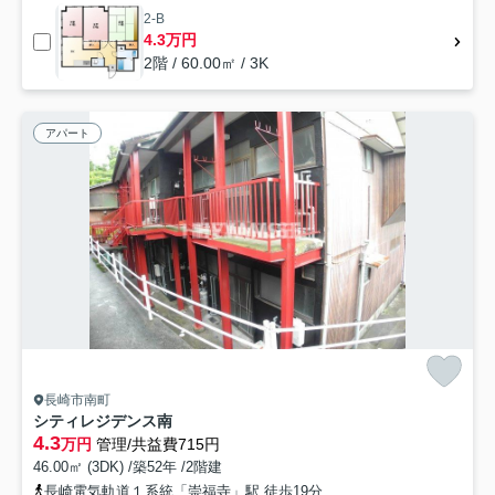
2-B
4.3万円
2階 / 60.00㎡ / 3K
アパート
長崎市南町
シティレジデンス南
4.3
万円
管理/共益費715円
46.00㎡ (3DK) /築52年 /2階建
長崎電気軌道１系統「崇福寺」駅 徒歩19分