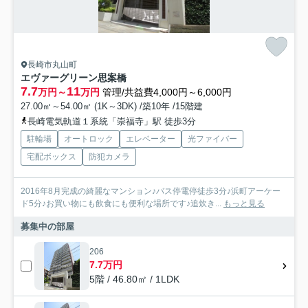
長崎市丸山町
エヴァーグリーン思案橋
7.7
11
万円～
万円
管理/共益費4,000円～6,000円
27.00㎡～54.00㎡ (1K～3DK) /築10年 /15階建
長崎電気軌道１系統「崇福寺」駅 徒歩3分
駐輪場
オートロック
エレベーター
光ファイバー
宅配ボックス
防犯カメラ
2016年8月完成の綺麗なマンション♪バス停電停徒歩3分♪浜町アーケー
ド5分♪お買い物にも飲食にも便利な場所です♪追炊き...
もっと見る
募集中の部屋
206
7.7万円
5階 / 46.80㎡ / 1LDK