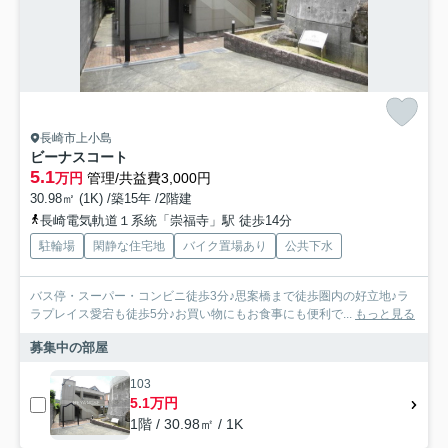
長崎市上小島
ビーナスコート
5.1
万円
管理/共益費3,000円
30.98㎡ (1K) /築15年 /2階建
長崎電気軌道１系統「崇福寺」駅 徒歩14分
駐輪場
閑静な住宅地
バイク置場あり
公共下水
バス停・スーパー・コンビニ徒歩3分♪思案橋まで徒歩圏内の好立地♪ラ
ラプレイス愛宕も徒歩5分♪お買い物にもお食事にも便利で...
もっと見る
募集中の部屋
103
5.1万円
1階 / 30.98㎡ / 1K