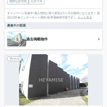
閑静な住宅地
公共下水
キャンペーン実施中♪個人契約に限り家賃が1ヶ月分無料になります！ 築
浅1LDK★インターネット無料♪駐車場確保可能です♪...
もっと見る
募集中の部屋
過去掲載物件
アパート