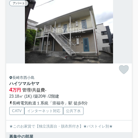
アパート
長崎市西小島
ハイツマルヤマ
4
万円
管理/共益費-
23.18㎡ (1K) /築20年 /2階建
長崎電気軌道１系統「崇福寺」駅 徒歩8分
CATV
インターネット対応
公共下水
★このお家賃で【独立洗面台・脱衣所付き】★バストイレ別★
募集中の部屋