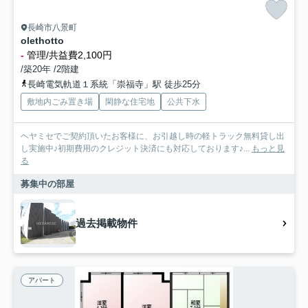
長崎市八景町
olethotto
-
管理/共益費2,100円
/築20年 /2階建
長崎電気軌道１系統「崇福寺」駅 徒歩25分
敷地内ごみ置き場
閑静な住宅地
公共下水
ヘヤミセでご契約頂いたお客様に、お引越し時の軽トラック無料貸し出
し実施中♪初期費用のクレジット決済にも対応しております♪...
もっと見
る
募集中の部屋
過去掲載物件
アパート