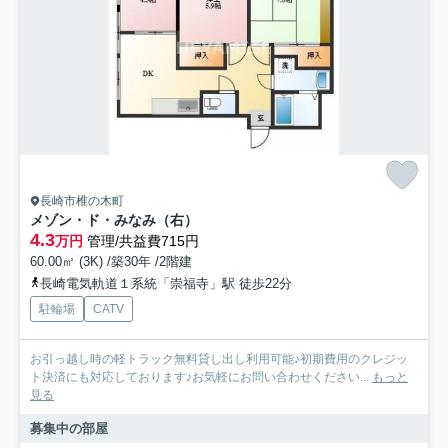
長崎市椎の木町
メゾン・ド・みなみ（右）
4.3
万円
管理/共益費715円
60.00㎡ (3K) /築30年 /2階建
長崎電気軌道１系統「崇福寺」駅 徒歩22分
駐輪場
CATV
お引っ越し時の軽トラック無料貸し出し利用可能♪初期費用のクレジッ
ト決済にも対応しております♪お気軽にお問い合わせください...
もっと
見る
募集中の部屋