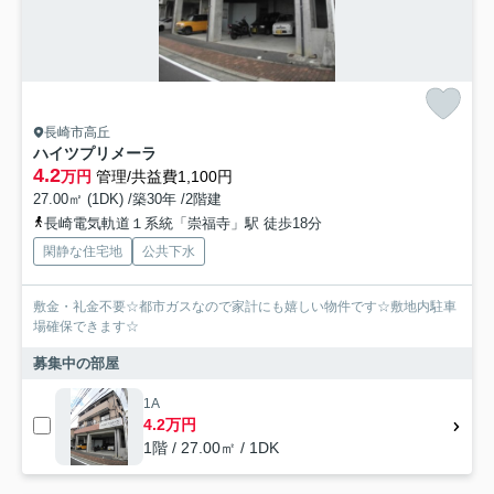
長崎市高丘
ハイツプリメーラ
4.2
万円
管理/共益費1,100円
27.00㎡ (1DK) /築30年 /2階建
長崎電気軌道１系統「崇福寺」駅 徒歩18分
閑静な住宅地
公共下水
敷金・礼金不要☆都市ガスなので家計にも嬉しい物件です☆敷地内駐車
場確保できます☆
募集中の部屋
1A
4.2万円
1階 / 27.00㎡ / 1DK