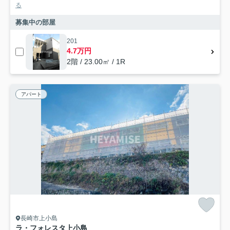
る
募集中の部屋
201
4.7万円
2階 / 23.00㎡ / 1R
アパート
長崎市上小島
ラ・フォレスタ上小島