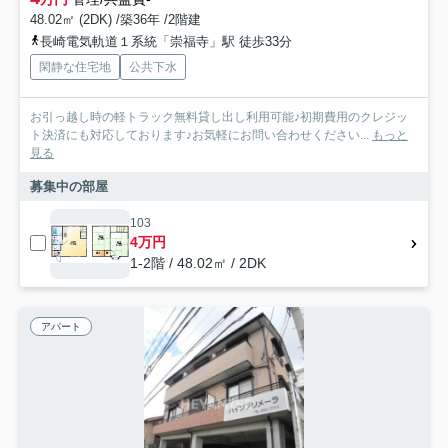
48.02㎡ (2DK) /築36年 /2階建
長崎電気軌道１系統「崇福寺」駅 徒歩33分
閑静な住宅地
公共下水
お引っ越し時の軽トラック無料貸し出し利用可能♪初期費用のクレジッ
ト決済にも対応しております♪お気軽にお問い合わせください...
もっと
見る
募集中の部屋
103
4万円
1-2階 / 48.02㎡ / 2DK
アパート