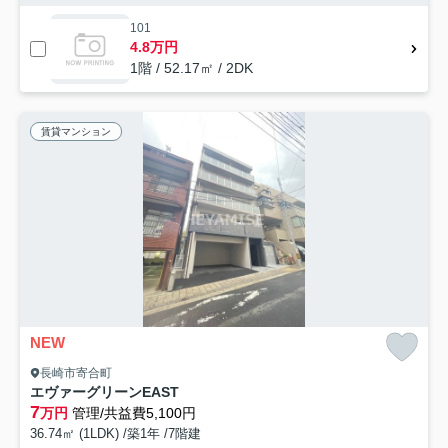
101
4.8万円
1階 / 52.17㎡ / 2DK
賃貸マンション
NEW
長崎市寄合町
エヴァーグリーンEAST
7
万円
管理/共益費5,100円
36.74㎡ (1LDK) /築1年 /7階建