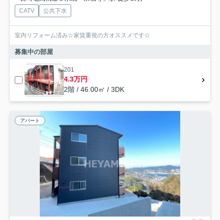
CATV
公共下水
室内リフォーム済み☆家賃重視の方オススメです☆
募集中の部屋
201
4.3万円
2階 / 46.00㎡ / 3DK
アパート