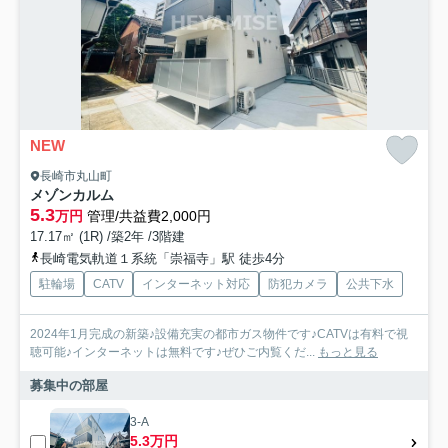
NEW
長崎市丸山町
メゾンカルム
5.3
万円
管理/共益費2,000円
17.17㎡ (1R) /築2年 /3階建
長崎電気軌道１系統「崇福寺」駅 徒歩4分
駐輪場
CATV
インターネット対応
防犯カメラ
公共下水
2024年1月完成の新築♪設備充実の都市ガス物件です♪CATVは有料で視
聴可能♪インターネットは無料です♪ぜひご内覧くだ...
もっと見る
募集中の部屋
3-A
5.3万円