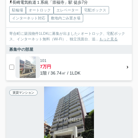
長崎電気軌道１系統「崇福寺」駅 徒歩7分
駐輪場
オートロック
エレベーター
宅配ボックス
インターネット対応
敷地内ごみ置き場
寄合町に築浅物件1LDKに募集が出ました♪ オートロック、宅配ボック
ス、インターネット無料（Wi-Fi）、独立洗面台、追...
もっと見る
募集中の部屋
101
7万円
1階 / 36.74㎡ / 1LDK
賃貸マンション