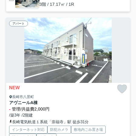
3階 / 17.17㎡ / 1R
アパート
NEW
長崎市八景町
アヴニールA棟
-
管理/共益費2,000円
/築3年 /2階建
長崎電気軌道１系統「崇福寺」駅 徒歩31分
インターネット対応
防犯カメラ
敷地内ごみ置き場