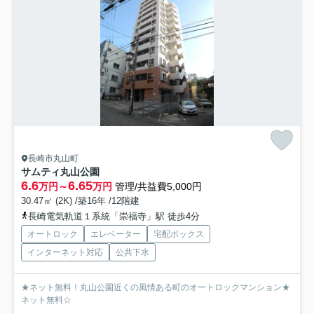
長崎市丸山町
サムティ丸山公園
6.6
6.65
万円～
万円
管理/共益費5,000円
30.47㎡ (2K) /築16年 /12階建
長崎電気軌道１系統「崇福寺」駅 徒歩4分
オートロック
エレベーター
宅配ボックス
インターネット対応
公共下水
★ネット無料！丸山公園近くの風情ある町のオートロックマンション★
ネット無料☆