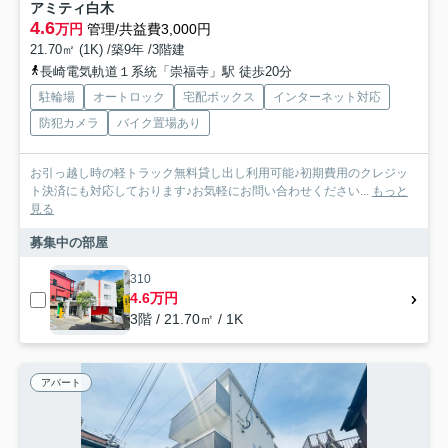
アミティ白木
4.6
万円
管理/共益費3,000円
21.70㎡ (1K) /築9年 /3階建
長崎電気軌道１系統「崇福寺」駅 徒歩20分
駐輪場
オートロック
宅配ボックス
インターネット対応
防犯カメラ
バイク置場あり
お引っ越し時の軽トラック無料貸し出し利用可能♪初期費用のクレジッ
ト決済にも対応しております♪お気軽にお問い合わせください...
もっと
見る
募集中の部屋
310
4.6万円
3階 / 21.70㎡ / 1K
アパート