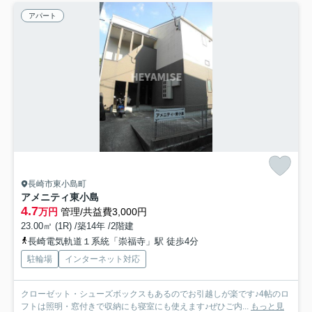
アパート
長崎市東小島町
アメニティ東小島
4.7
万円
管理/共益費3,000円
23.00㎡ (1R) /築14年 /2階建
長崎電気軌道１系統「崇福寺」駅 徒歩4分
駐輪場
インターネット対応
クローゼット・シューズボックスもあるのでお引越しが楽です♪4帖のロ
フトは照明・窓付きで収納にも寝室にも使えます♪ぜひご内...
もっと見