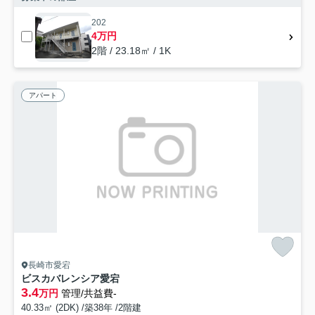
202
4万円
2階 / 23.18㎡ / 1K
アパート
長崎市愛宕
ビスカバレンシア愛宕
3.4
万円
管理/共益費-
40.33㎡ (2DK) /築38年 /2階建