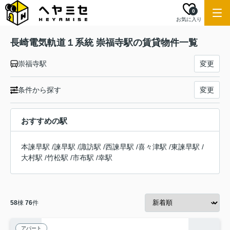
0
お気に入り
長崎電気軌道１系統 崇福寺駅の賃貸物件一覧
崇福寺駅
変更
条件から探す
変更
おすすめの駅
本諫早駅
/
諫早駅
/
諏訪駅
/
西諫早駅
/
喜々津駅
/
東諫早駅
/
大村駅
/
竹松駅
/
市布駅
/
幸駅
58
棟
76
件
アパート