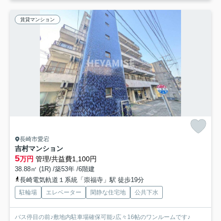
賃貸マンション
長崎市愛宕
吉村マンション
5
万円
管理/共益費1,100円
38.88㎡ (1R) /築53年 /6階建
長崎電気軌道１系統「崇福寺」駅 徒歩19分
駐輪場
エレベーター
閑静な住宅地
公共下水
バス停目の前♪敷地内駐車場確保可能♪広々16帖のワンルームです♪