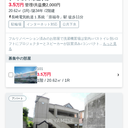
3.5
万円
管理/共益費2,000円
20.62㎡ (1R) /築34年 /2階建
長崎電気軌道１系統「崇福寺」駅 徒歩11分
駐輪場
インターネット対応
公共下水
フルリノベーション済みのお部屋で洗濯機置場は室内♪バストイレ別♪ロ
フトにプロジェクターとスピーカーが設置済み♪コンパクト...
もっと見
る
募集中の部屋
101
3.5万円
1階 / 20.62㎡ / 1R
アパート