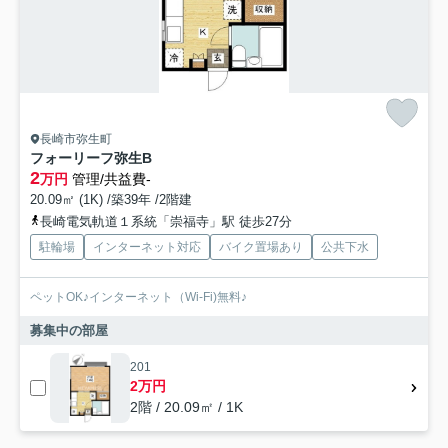
長崎市弥生町
フォーリーフ弥生B
2
万円
管理/共益費-
20.09㎡ (1K) /築39年 /2階建
長崎電気軌道１系統「崇福寺」駅 徒歩27分
駐輪場
インターネット対応
バイク置場あり
公共下水
ペットOK♪インターネット（Wi-Fi)無料♪
募集中の部屋
201
2万円
2階 / 20.09㎡ / 1K