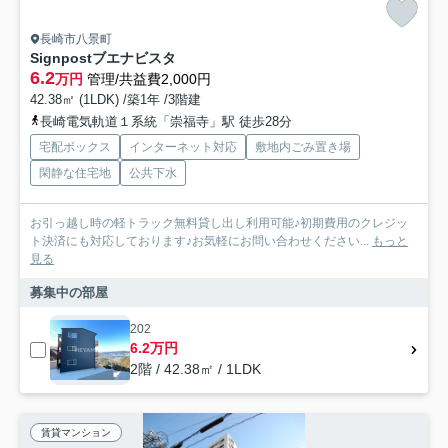
長崎市八景町
Signpostブエナビスタ
6.2
万円
管理/共益費2,000円
42.38㎡ (1LDK) /築1年 /3階建
長崎電気軌道１系統「崇福寺」駅 徒歩28分
宅配ボックス
インターネット対応
敷地内ごみ置き場
閑静な住宅地
公共下水
お引っ越し時の軽トラック無料貸し出し利用可能♪初期費用のクレジッ
ト決済にも対応しております♪お気軽にお問い合わせください...
もっと
見る
募集中の部屋
202
6.2万円
2階 / 42.38㎡ / 1LDK
賃貸マンション