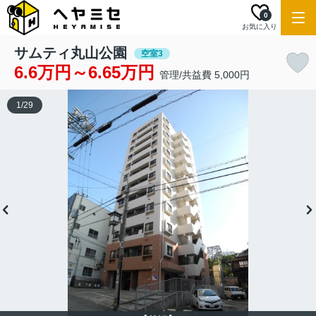
0
お気に入り
サムティ丸山公園
空室3
6.6万円～6.65万円
管理/共益費 5,000円
1
/
29