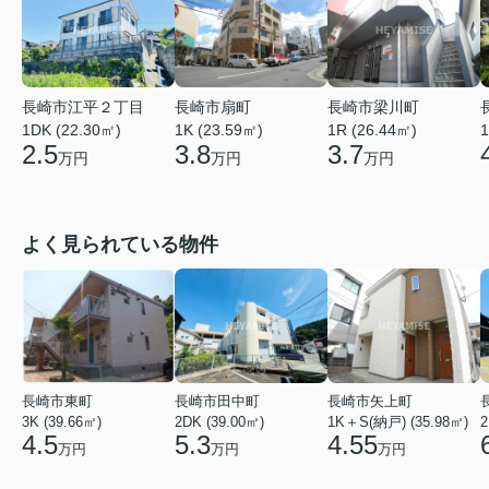
長崎市江平２丁目
長崎市扇町
長崎市梁川町
1DK (22.30㎡)
1K (23.59㎡)
1R (26.44㎡)
1
2.5
3.8
3.7
万円
万円
万円
よく見られている物件
長崎市東町
長崎市田中町
長崎市矢上町
3K (39.66㎡)
2DK (39.00㎡)
1K＋S(納戸) (35.98㎡)
2
4.5
5.3
4.55
万円
万円
万円