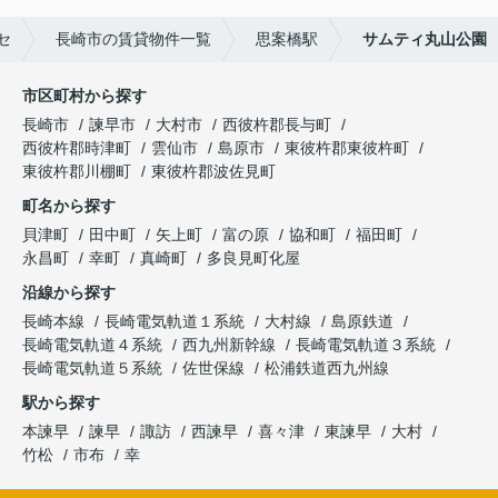
セ
長崎市の賃貸物件一覧
思案橋駅
サムティ丸山公園
市区町村から探す
長崎市
諫早市
大村市
西彼杵郡長与町
西彼杵郡時津町
雲仙市
島原市
東彼杵郡東彼杵町
東彼杵郡川棚町
東彼杵郡波佐見町
町名から探す
貝津町
田中町
矢上町
富の原
協和町
福田町
永昌町
幸町
真崎町
多良見町化屋
沿線から探す
長崎本線
長崎電気軌道１系統
大村線
島原鉄道
長崎電気軌道４系統
西九州新幹線
長崎電気軌道３系統
長崎電気軌道５系統
佐世保線
松浦鉄道西九州線
駅から探す
本諫早
諫早
諏訪
西諫早
喜々津
東諫早
大村
竹松
市布
幸