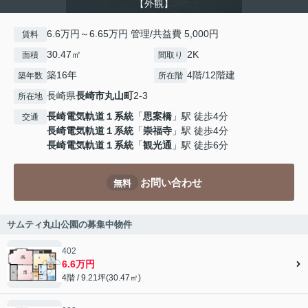
【外観】
6.6万円～6.65万円 管理/共益費 5,000円
賃料
30.47㎡
2K
面積
間取り
築16年
4階/12階建
築年数
所在階
長崎県
長崎市
丸山町
2-3
所在地
長崎電気軌道１系統
「
思案橋
」駅 徒歩4分
交通
長崎電気軌道１系統
「
崇福寺
」駅 徒歩4分
長崎電気軌道１系統
「
観光通
」駅 徒歩6分
お問い合わせ
無料
サムティ丸山公園の募集中物件
402
6.6万円
4階 / 9.21坪(30.47㎡)