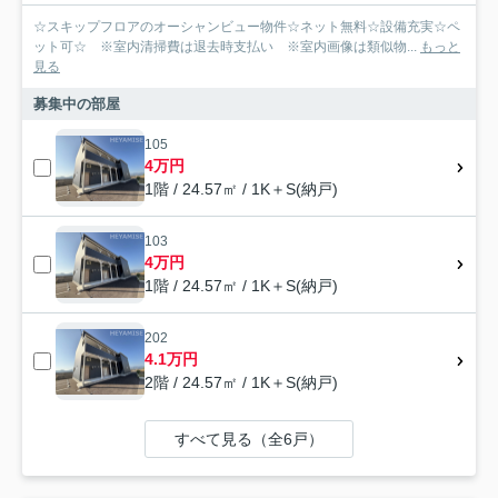
☆スキップフロアのオーシャンビュー物件☆ネット無料☆設備充実☆ペ
ット可☆ ※室内清掃費は退去時支払い ※室内画像は類似物...
もっと
見る
募集中の部屋
105
4万円
1階 / 24.57㎡ / 1K＋S(納戸)
103
4万円
1階 / 24.57㎡ / 1K＋S(納戸)
202
4.1万円
2階 / 24.57㎡ / 1K＋S(納戸)
すべて見る（全6戸）