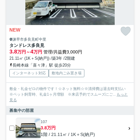
NEW
諫早市多良見町中里
タンドレス多良見
3.8
4
万円～
万円
管理/共益費3,000円
21.11㎡ (1K＋S(納戸)) /築3年 /2階建
長崎本線「喜々津」駅 徒歩20分
インターネット対応
敷地内ごみ置き場
敷金・礼金ゼロの物件です！☆ネット無料☆※清掃費は退去時支払い
※ペット飼育時、礼金1ヶ月増額 ※来店予約でスムーズにご...
もっと
見る
募集中の部屋
107
3.8万円
1階 / 21.11㎡ / 1K＋S(納戸)