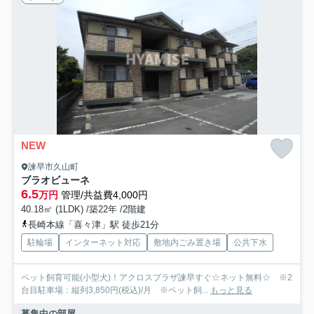
NEW
諫早市久山町
ブラオビューネ
6.5
万円
管理/共益費4,000円
40.18㎡ (1LDK) /築22年 /2階建
長崎本線「喜々津」駅 徒歩21分
駐輪場
インターネット対応
敷地内ごみ置き場
公共下水
ペット飼育可能(小型犬)！アクロスプラザ諫早すぐ☆ネット無料☆ ※2
台目駐車場：縦列3,850円(税込)/月 ※ペット飼...
もっと見る
募集中の部屋