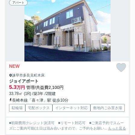
アパート
NEW
諫早市多良見町木床
ジョイアポート
5.3
万円
管理/共益費2,100円
33.78㎡ (1R) /築3年 /2階建
長崎本線「喜々津」駅 徒歩10分
駐輪場
宅配ボックス
インターネット対応
敷地内ごみ置き場
■初期費用クレジット決済可 ■リモート対応可 ■ご来店予約でスムー
ズにご案内可能(土日は混み合いますので、ご予約をお願い...
もっと見る