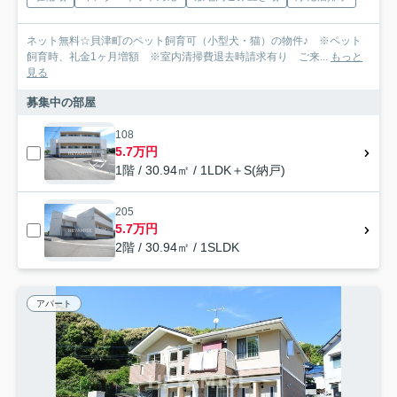
ネット無料☆貝津町のペット飼育可（小型犬・猫）の物件♪ ※ペット
飼育時、礼金1ヶ月増額 ※室内清掃費退去時請求有り ご来...
もっと
見る
募集中の部屋
108
5.7万円
1階 / 30.94㎡ / 1LDK＋S(納戸)
205
5.7万円
2階 / 30.94㎡ / 1SLDK
アパート