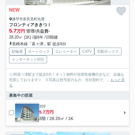
NEW
諫早市多良見町化屋
フロンティアききつⅠ
5.7
万円
管理/共益費-
28.20㎡ (1K) /築6年 /10階建
長崎本線「喜々津」駅 徒歩6分
駐輪場
オートロック
エレベーター
CATV
宅配ボックス
インターネット対応
☆JR喜々津駅まで徒歩5分！ネット無料や浴室乾燥機付きなど、設備も
充実しております☆ ※写真は別号室のもの 当社契約で、...
もっと見
る
募集中の部屋
309
5.7万円
3階 / 28.20㎡ / 1K