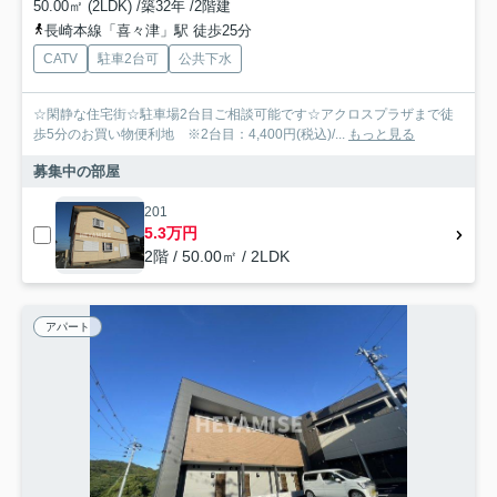
50.00㎡ (2LDK) /築32年 /2階建
長崎本線「喜々津」駅 徒歩25分
CATV
駐車2台可
公共下水
☆閑静な住宅街☆駐車場2台目ご相談可能です☆アクロスプラザまで徒
歩5分のお買い物便利地 ※2台目：4,400円(税込)/...
もっと見る
募集中の部屋
201
5.3万円
2階 / 50.00㎡ / 2LDK
アパート