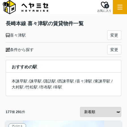
0
お気に入り
長崎本線 喜々津駅の賃貸物件一覧
喜々津駅
変更
条件から探す
変更
おすすめの駅
本諫早駅
/
諫早駅
/
諏訪駅
/
西諫早駅
/
喜々津駅
/
東諫早駅
/
大村駅
/
竹松駅
/
市布駅
/
幸駅
177
棟
291
件
アパート