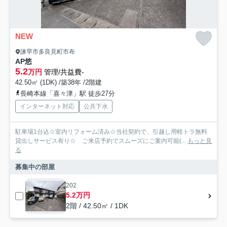
NEW
諫早市多良見町市布
AP悠
5.2
万円
管理/共益費-
42.50㎡ (1DK) /築38年 /2階建
長崎本線「喜々津」駅 徒歩27分
インターネット対応
公共下水
駐車場1台込☆室内リフォーム済み☆当社契約で、引越し用軽トラ無料
貸出しサービス有り☆ ご来店予約でスムーズにご案内可能(...
もっと見
る
募集中の部屋
202
5.2万円
2階 / 42.50㎡ / 1DK