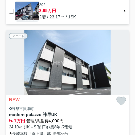
202
3.95万円
2階 / 23.17㎡ / 1SK
アパート
NEW
諫早市貝津町
modern palazzo 諫早UK
5.1
万円
管理/共益費4,000円
24.10㎡ (1K＋S(納戸)) /築8年 /2階建
長崎本線「喜々津」駅 徒歩35分