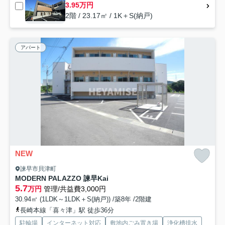
3.95万円
2階 / 23.17㎡ / 1K＋S(納戸)
アパート
NEW
諫早市貝津町
MODERN PALAZZO 諫早Kai
5.7
万円
管理/共益費3,000円
30.94㎡ (1LDK～1LDK＋S(納戸)) /築8年 /2階建
長崎本線「喜々津」駅 徒歩36分
駐輪場
インターネット対応
敷地内ごみ置き場
浄化槽排水