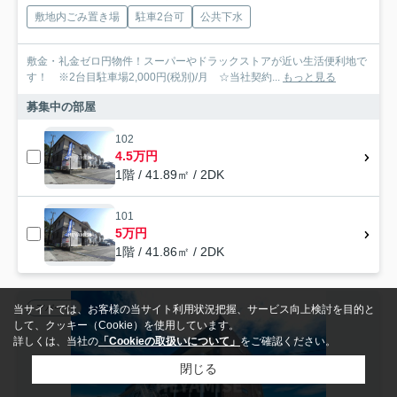
敷地内ごみ置き場
駐車2台可
公共下水
敷金・礼金ゼロ円物件！スーパーやドラックストアが近い生活便利地で
す！ ※2台目駐車場2,000円(税別)/月 ☆当社契約...
もっと見る
募集中の部屋
102
4.5万円
1階 / 41.89㎡ / 2DK
101
5万円
1階 / 41.86㎡ / 2DK
アパート
当サイトでは、お客様の当サイト利用状況把握、サービス向上検討を目的と
して、クッキー（Cookie）を使用しています。
詳しくは、当社の
「Cookieの取扱いについて」
をご確認ください。
閉じる