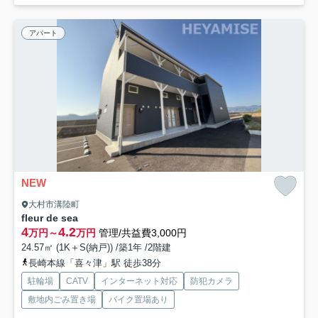
アパート
NEW
大村市溝陸町
fleur de sea
4
4.2
万円～
万円
管理/共益費3,000円
24.57㎡ (1K＋S(納戸)) /築1年 /2階建
長崎本線「喜々津」駅 徒歩38分
駐輪場
CATV
インターネット対応
防犯カメラ
敷地内ごみ置き場
バイク置場あり