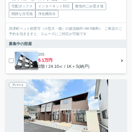
宅配ボックス
インターネット対応
敷地内ごみ置き場
閑静な住宅地
浄化槽排水
貝津町ペット飼育可（小型犬・猫）の築浅物件♪Wi-fi無料♪ ご来店のご
予約を頂きますと、スムーズにご対応が可能です
募集中の部屋
205
5.1万円
2階 / 24.10㎡ / 1K＋S(納戸)
アパート