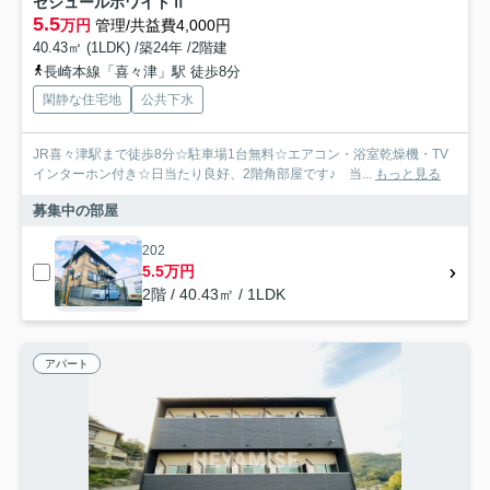
セジュールホワイトⅡ
5.5
万円
管理/共益費4,000円
40.43㎡ (1LDK) /築24年 /2階建
長崎本線「喜々津」駅 徒歩8分
閑静な住宅地
公共下水
JR喜々津駅まで徒歩8分☆駐車場1台無料☆エアコン・浴室乾燥機・TV
インターホン付き☆日当たり良好、2階角部屋です♪ 当...
もっと見る
募集中の部屋
202
5.5万円
2階 / 40.43㎡ / 1LDK
アパート