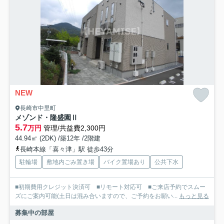
NEW
長崎市中里町
メゾンド・隆盛園Ⅱ
5.7
万円
管理/共益費2,300円
44.94㎡ (2DK) /築12年 /2階建
長崎本線「喜々津」駅 徒歩43分
駐輪場
敷地内ごみ置き場
バイク置場あり
公共下水
■初期費用クレジット決済可 ■リモート対応可 ■ご来店予約でスムー
ズにご案内可能(土日は混み合いますので、ご予約をお願い...
もっと見る
募集中の部屋