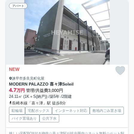
アパート
NEW
諫早市多良見町化屋
MODERN PALAZZO 喜々津Soleil
4.7
万円
管理/共益費3,000円
24.11㎡ (1K＋S(納戸)) /築5年 /2階建
長崎本線「喜々津」駅 徒歩8分
駐輪場
宅配ボックス
インターネット対応
敷地内ごみ置き場
バイク置場あり
公共下水
嬉しい宅配BOX付き物件☆喜々津駅が徒歩圏内☆ネット無料☆ペット飼