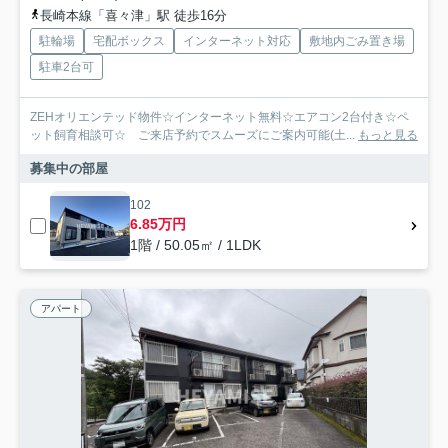
長崎本線「喜々津」駅 徒歩16分
駐輪場
宅配ボックス
インターネット対応
敷地内ごみ置き場
駐車2台可
ZEHオリエンテッド物件☆インターネット無料☆エアコン2台付き☆ペ
ット飼育相談可☆ ご来店予約でスムーズにご案内可能(土...
もっと見る
募集中の部屋
102
6.85万円
1階 / 50.05㎡ / 1LDK
アパート