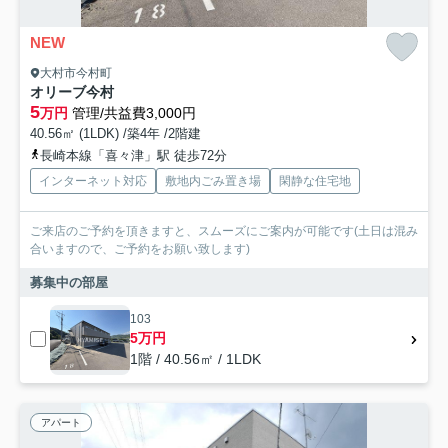
NEW
大村市今村町
オリーブ今村
5
万円
管理/共益費3,000円
40.56㎡ (1LDK) /築4年 /2階建
長崎本線「喜々津」駅 徒歩72分
インターネット対応
敷地内ごみ置き場
閑静な住宅地
ご来店のご予約を頂きますと、スムーズにご案内が可能です(土日は混み
合いますので、ご予約をお願い致します)
募集中の部屋
103
5万円
1階 / 40.56㎡ / 1LDK
アパート