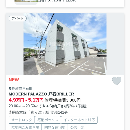
1階 / 37.13㎡ / 1LDK
アパート
NEW
長崎市戸石町
MODERN PALAZZO 戸石BRILLER
4.9
5.1
万円～
万円
管理/共益費3,000円
20.06㎡～20.59㎡ (1K＋S(納戸)) /築2年 /2階建
長崎本線「喜々津」駅 徒歩141分
オートロック
宅配ボックス
インターネット対応
敷地内ごみ置き場
閑静な住宅地
公共下水