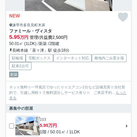
NEW
諫早市多良見町木床
ファミール・ヴィスタ
5.95
万円
管理/共益費2,500円
50.01㎡ (1LDK) /新築 /2階建
長崎本線「喜々津」駅 徒歩18分
駐輪場
宅配ボックス
インターネット対応
敷地内ごみ置き場
駐車2台可
新築
ネット無料☆一坪風呂でゆったり☆エアコン2台など設備充実☆当社契
約で、引越し用軽トラ無料貸出しサービス有り☆ ご来店予約...
もっと
見る
募集中の部屋
103
5.95万円
1階 / 50.01㎡ / 1LDK