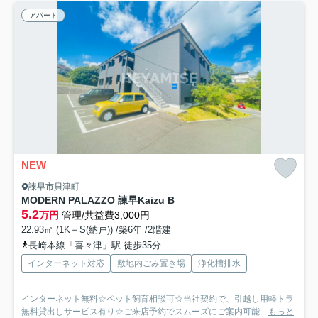
アパート
NEW
諫早市貝津町
MODERN PALAZZO 諫早Kaizu B
5.2
万円
管理/共益費3,000円
22.93㎡ (1K＋S(納戸)) /築6年 /2階建
長崎本線「喜々津」駅 徒歩35分
インターネット対応
敷地内ごみ置き場
浄化槽排水
インターネット無料☆ペット飼育相談可☆当社契約で、引越し用軽トラ
無料貸出しサービス有り☆ご来店予約でスムーズにご案内可能...
もっと