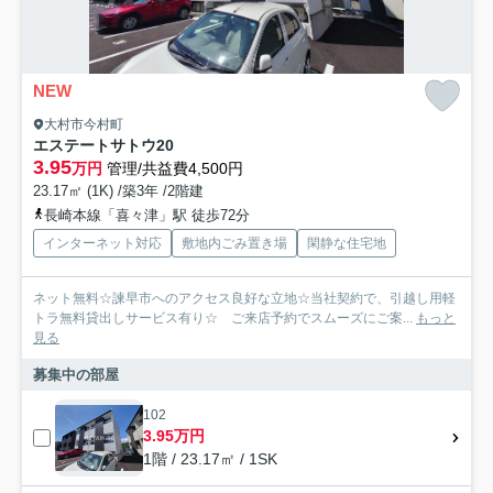
NEW
大村市今村町
エステートサトウ20
3.95
万円
管理/共益費4,500円
23.17㎡ (1K) /築3年 /2階建
長崎本線「喜々津」駅 徒歩72分
インターネット対応
敷地内ごみ置き場
閑静な住宅地
ネット無料☆諫早市へのアクセス良好な立地☆当社契約で、引越し用軽
トラ無料貸出しサービス有り☆ ご来店予約でスムーズにご案...
もっと
見る
募集中の部屋
102
3.95万円
1階 / 23.17㎡ / 1SK