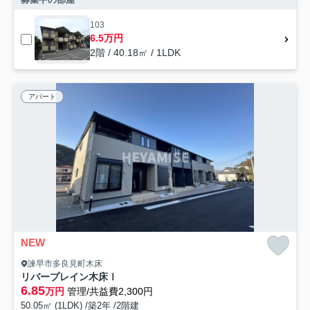
103
6.5万円
2階 / 40.18㎡ / 1LDK
アパート
NEW
諫早市多良見町木床
リバープレイン木床Ⅰ
6.85
万円
管理/共益費2,300円
50.05㎡ (1LDK) /築2年 /2階建