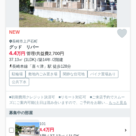
NEW
長崎市上戸石町
グッド リバー
4.4
万円
管理/共益費2,700円
37.13㎡ (1LDK) /築14年 /2階建
長崎本線「喜々津」駅 徒歩128分
駐輪場
敷地内ごみ置き場
閑静な住宅地
バイク置場あり
公共下水
■初期費用クレジット決済可 ■リモート対応可 ■ご来店予約でスムー
ズにご案内可能(土日は混み合いますので、ご予約をお願い...
もっと見る
募集中の部屋
101
4.4万円