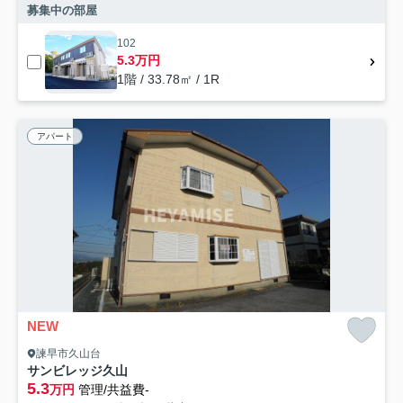
募集中の部屋
102
5.3万円
1階 / 33.78㎡ / 1R
アパート
NEW
諫早市久山台
サンビレッジ久山
5.3
万円
管理/共益費-