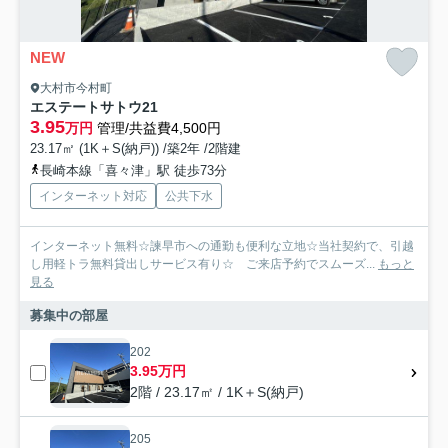
NEW
大村市今村町
エステートサトウ21
3.95
万円
管理/共益費4,500円
23.17㎡ (1K＋S(納戸)) /築2年 /2階建
長崎本線「喜々津」駅 徒歩73分
インターネット対応
公共下水
インターネット無料☆諫早市への通勤も便利な立地☆当社契約で、引越
し用軽トラ無料貸出しサービス有り☆ ご来店予約でスムーズ...
もっと
見る
募集中の部屋
202
3.95万円
2階 / 23.17㎡ / 1K＋S(納戸)
205