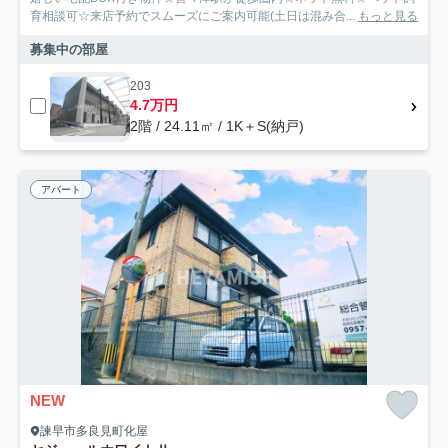
育相談可☆来店予約でスムーズにご案内可能(土日は混み合...
もっと見る
募集中の部屋
203
4.7万円
2階 / 24.11㎡ / 1K＋S(納戸)
アパート
NEW
諫早市多良見町化屋