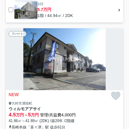
102
5.7万円
1階 / 44.94㎡ / 2DK
アパート
NEW
大村市溝陸町
ウィルモアアサイ
4.5
5
万円～
万円
管理/共益費4,000円
41.86㎡～41.89㎡ (2DK) /築20年 /2階建
長崎本線「喜々津」駅 徒歩61分