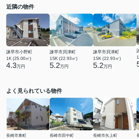
近隣の物件
諫早市貝津町
諫早市貝津町
諫早市小野町
1
1SK (22.93㎡)
1SK (22.93㎡)
1K (25.00㎡)
5.2
5.2
4.3
万円
万円
万円
よく見られている物件
長崎市東町
長崎市田中町
長崎市矢上町