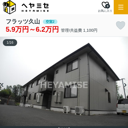
0
お気に入り
フラッツ久山
空室2
5.9万円～6.2万円
管理/共益費 1,100円
1
/
16