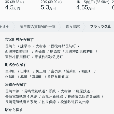
3K (39.66㎡)
2DK (39.00㎡)
1K＋S(納戸) (35.98㎡)
2
4.5
5.3
4.55
万円
万円
万円
ヤミセ
諫早市の賃貸物件一覧
喜々津駅
フラッツ久山
市区町村から探す
長崎市
諫早市
大村市
西彼杵郡長与町
西彼杵郡時津町
雲仙市
島原市
東彼杵郡東彼杵町
東彼杵郡川棚町
東彼杵郡波佐見町
町名から探す
貝津町
田中町
矢上町
富の原
協和町
福田町
永昌町
幸町
真崎町
多良見町化屋
沿線から探す
長崎本線
長崎電気軌道１系統
大村線
島原鉄道
長崎電気軌道４系統
西九州新幹線
長崎電気軌道３系統
長崎電気軌道５系統
佐世保線
松浦鉄道西九州線
駅から探す