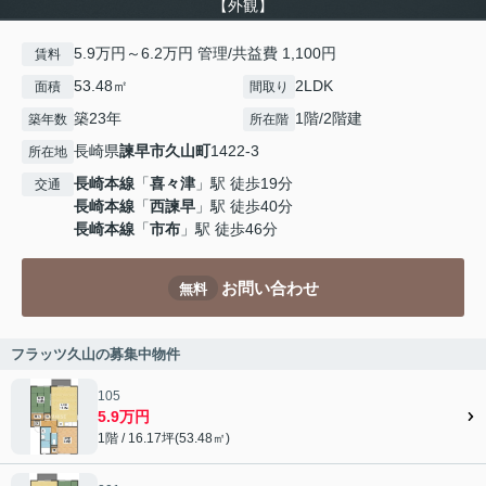
【外観】
5.9万円～6.2万円 管理/共益費 1,100円
賃料
53.48㎡
2LDK
面積
間取り
築23年
1階/2階建
築年数
所在階
長崎県
諫早市
久山町
1422-3
所在地
長崎本線
「
喜々津
」駅 徒歩19分
交通
長崎本線
「
西諫早
」駅 徒歩40分
長崎本線
「
市布
」駅 徒歩46分
お問い合わせ
無料
フラッツ久山の募集中物件
105
5.9万円
1階 / 16.17坪(53.48㎡)