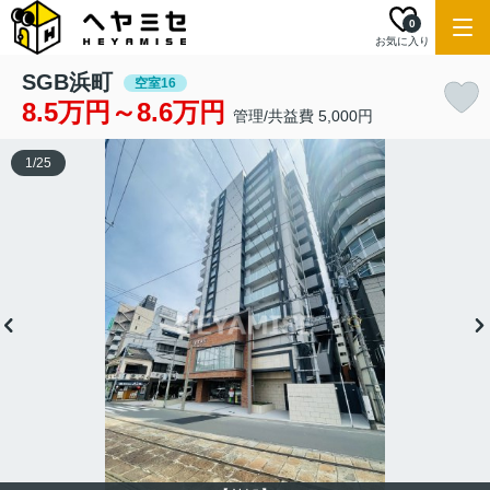
0
お気に入り
SGB浜町
空室16
8.5万円～8.6万円
管理/共益費 5,000円
1
/
25