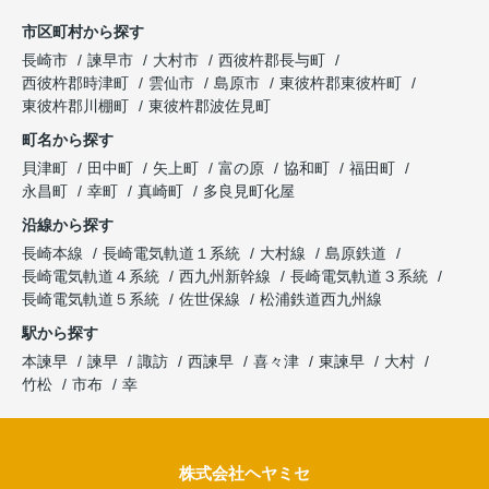
市区町村から探す
長崎市
諫早市
大村市
西彼杵郡長与町
西彼杵郡時津町
雲仙市
島原市
東彼杵郡東彼杵町
東彼杵郡川棚町
東彼杵郡波佐見町
町名から探す
貝津町
田中町
矢上町
富の原
協和町
福田町
永昌町
幸町
真崎町
多良見町化屋
沿線から探す
長崎本線
長崎電気軌道１系統
大村線
島原鉄道
長崎電気軌道４系統
西九州新幹線
長崎電気軌道３系統
長崎電気軌道５系統
佐世保線
松浦鉄道西九州線
駅から探す
本諫早
諫早
諏訪
西諫早
喜々津
東諫早
大村
竹松
市布
幸
株式会社ヘヤミセ