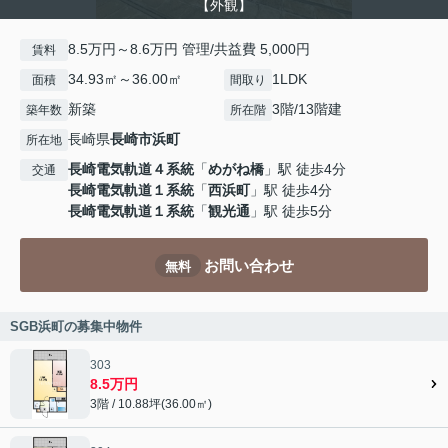
【外観】
8.5万円～8.6万円 管理/共益費 5,000円
賃料
34.93㎡～36.00㎡
1LDK
面積
間取り
新築
3階/13階建
築年数
所在階
長崎県
長崎市
浜町
所在地
長崎電気軌道４系統
「
めがね橋
」駅 徒歩4分
交通
長崎電気軌道１系統
「
西浜町
」駅 徒歩4分
長崎電気軌道１系統
「
観光通
」駅 徒歩5分
お問い合わせ
無料
SGB浜町の募集中物件
303
8.5万円
3階 / 10.88坪(36.00㎡)