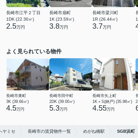
長崎市江平２丁目
長崎市扇町
長崎市梁川町
1DK (22.30㎡)
1K (23.59㎡)
1R (26.44㎡)
1
2.5
3.8
3.7
万円
万円
万円
よく見られている物件
長崎市東町
長崎市田中町
長崎市矢上町
3K (39.66㎡)
2DK (39.00㎡)
1K＋S(納戸) (35.98㎡)
2
4.5
5.3
4.55
万円
万円
万円
ヘヤミセ
長崎市の賃貸物件一覧
めがね橋駅
SGB浜町