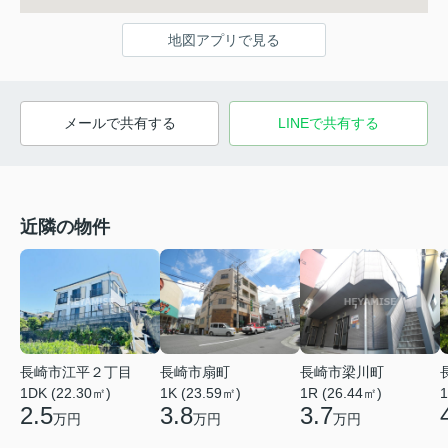
地図アプリで見る
メールで共有する
LINEで共有する
近隣の物件
長崎市江平２丁目
長崎市扇町
長崎市梁川町
1DK (22.30㎡)
1K (23.59㎡)
1R (26.44㎡)
1
2.5
3.8
3.7
万円
万円
万円