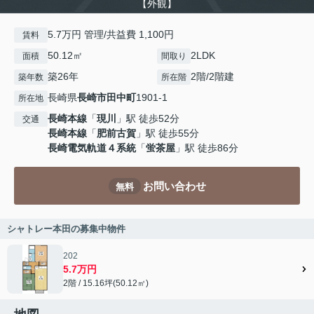
【外観】
5.7万円 管理/共益費 1,100円
賃料
50.12㎡
2LDK
面積
間取り
築26年
2階/2階建
築年数
所在階
長崎県
長崎市
田中町
1901-1
所在地
長崎本線
「
現川
」駅 徒歩52分
交通
長崎本線
「
肥前古賀
」駅 徒歩55分
長崎電気軌道４系統
「
蛍茶屋
」駅 徒歩86分
お問い合わせ
無料
シャトレー本田の募集中物件
202
5.7万円
2階 / 15.16坪(50.12㎡)