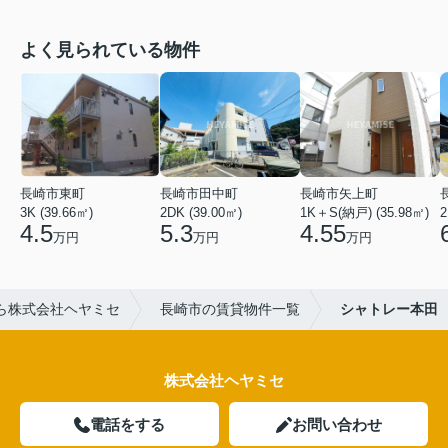
よく見られている物件
長崎市東町
長崎市田中町
長崎市矢上町
3K (39.66㎡)
2DK (39.00㎡)
1K＋S(納戸) (35.98㎡)
2
4.5
5.3
4.55
万円
万円
万円
ら株式会社ヘヤミセ
長崎市の賃貸物件一覧
シャトレー本田
株式会社ヘヤミセ
電話をする
お問い合わせ