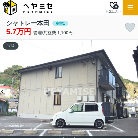
0
お気に入り
シャトレー本田
空室1
5.7万円
管理/共益費 1,100円
1
/
14