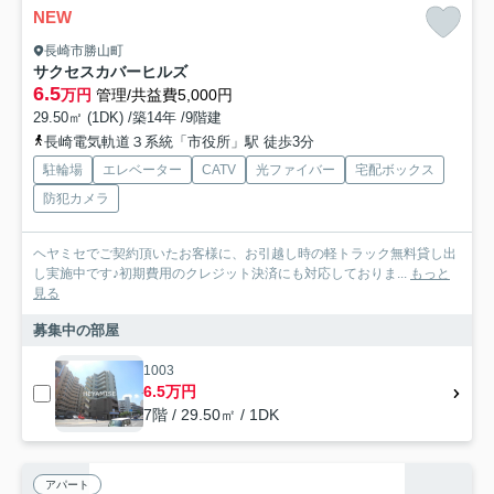
NEW
長崎市勝山町
サクセスカバーヒルズ
6.5
万円
管理/共益費5,000円
29.50㎡ (1DK) /築14年 /9階建
長崎電気軌道３系統「市役所」駅 徒歩3分
駐輪場
エレベーター
CATV
光ファイバー
宅配ボックス
防犯カメラ
ヘヤミセでご契約頂いたお客様に、お引越し時の軽トラック無料貸し出
し実施中です♪初期費用のクレジット決済にも対応しておりま...
もっと
見る
募集中の部屋
1003
6.5万円
7階 / 29.50㎡ / 1DK
アパート