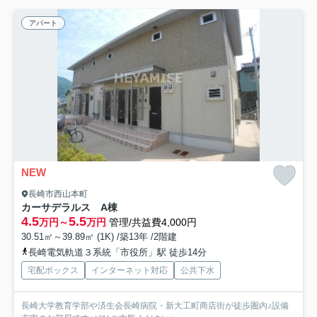
アパート
NEW
長崎市西山本町
カーサデラルス A棟
4.5
5.5
万円～
万円
管理/共益費4,000円
30.51㎡～39.89㎡ (1K) /築13年 /2階建
長崎電気軌道３系統「市役所」駅 徒歩14分
宅配ボックス
インターネット対応
公共下水
長崎大学教育学部や済生会長崎病院・新大工町商店街が徒歩圏内♪設備