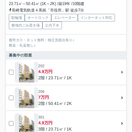
23.71㎡～50.41㎡ (1K～2K) /築19年 /10階建
長崎電気軌道４系統「市役所」駅 徒歩7分
駐輪場
オートロック
エレベーター
インターネット対応
敷地内ごみ置き場
公共下水
都市ガス・ネット無料・独立洗面台有り♪
敷金・礼金無し♪
募集中の部屋
202
4.9万円
2階 / 23.71㎡ / 1K
206
7万円
2階 / 50.41㎡ / 2K
301
4.9万円
3階 / 23.71㎡ / 1K