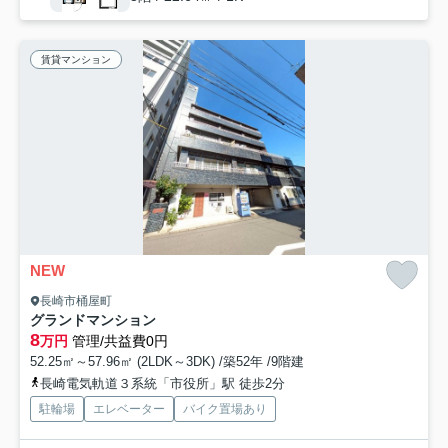
賃貸マンション
NEW
長崎市桶屋町
グランドマンション
8
万円
管理/共益費0円
52.25㎡～57.96㎡ (2LDK～3DK) /築52年 /9階建
長崎電気軌道３系統「市役所」駅 徒歩2分
駐輪場
エレベーター
バイク置場あり