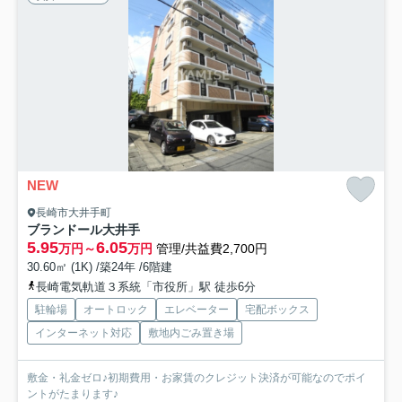
NEW
長崎市大井手町
ブランドール大井手
5.95
6.05
万円～
万円
管理/共益費2,700円
30.60㎡ (1K) /築24年 /6階建
長崎電気軌道３系統「市役所」駅 徒歩6分
駐輪場
オートロック
エレベーター
宅配ボックス
インターネット対応
敷地内ごみ置き場
敷金・礼金ゼロ♪初期費用・お家賃のクレジット決済が可能なのでポイ
ントがたまります♪