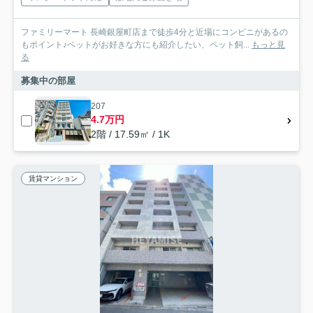
ファミリーマート 長崎銀屋町店まで徒歩4分と近場にコンビニがあるの
もポイント♪ペットがお好きな方にも紹介したい、ペット飼...
もっと見
る
募集中の部屋
207
4.7万円
2階 / 17.59㎡ / 1K
賃貸マンション