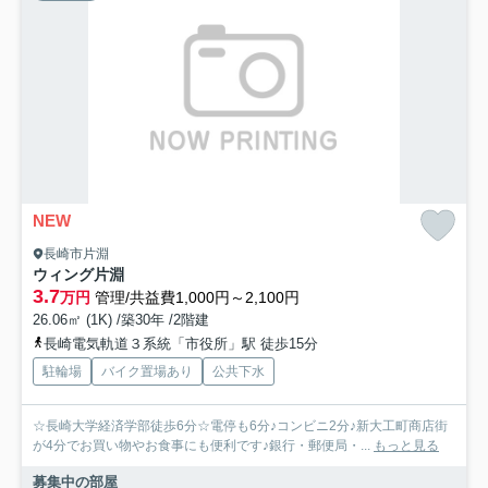
NEW
長崎市片淵
ウィング片淵
3.7
万円
管理/共益費1,000円～2,100円
26.06㎡ (1K) /築30年 /2階建
長崎電気軌道３系統「市役所」駅 徒歩15分
駐輪場
バイク置場あり
公共下水
☆長崎大学経済学部徒歩6分☆電停も6分♪コンビニ2分♪新大工町商店街
が4分でお買い物やお食事にも便利です♪銀行・郵便局・...
もっと見る
募集中の部屋