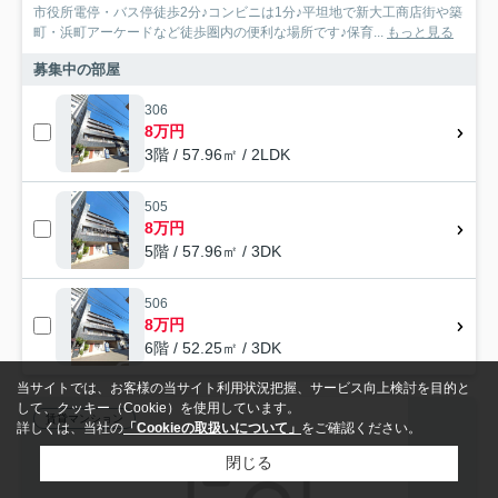
市役所電停・バス停徒歩2分♪コンビニは1分♪平坦地で新大工商店街や築
町・浜町アーケードなど徒歩圏内の便利な場所です♪保育...
もっと見る
募集中の部屋
306
8万円
3階 / 57.96㎡ / 2LDK
505
8万円
5階 / 57.96㎡ / 3DK
506
8万円
6階 / 52.25㎡ / 3DK
当サイトでは、お客様の当サイト利用状況把握、サービス向上検討を目的と
して、クッキー（Cookie）を使用しています。
賃貸マンション
詳しくは、当社の
「Cookieの取扱いについて」
をご確認ください。
閉じる