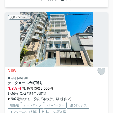
賃貸マンション
NEW
長崎市諏訪町
デ・クメール寺町通り
4.7
万円
管理/共益費5,000円
17.59㎡ (1K) /築4年 /8階建
長崎電気軌道３系統「市役所」駅 徒歩5分
駐輪場
オートロック
エレベーター
宅配ボックス
インターネット対応
敷地内ごみ置き場