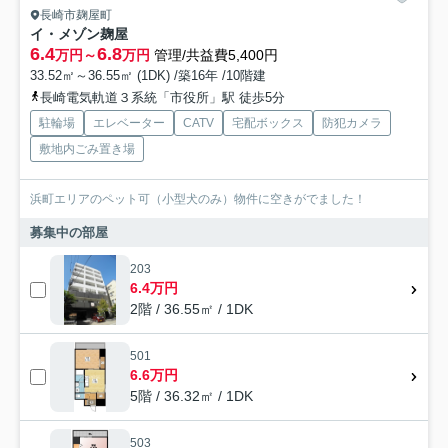
長崎市麹屋町
イ・メゾン麹屋
6.4
6.8
万円～
万円
管理/共益費5,400円
33.52㎡～36.55㎡ (1DK) /築16年 /10階建
長崎電気軌道３系統「市役所」駅 徒歩5分
駐輪場
エレベーター
CATV
宅配ボックス
防犯カメラ
敷地内ごみ置き場
浜町エリアのペット可（小型犬のみ）物件に空きがでました！
募集中の部屋
203
6.4万円
2階 / 36.55㎡ / 1DK
501
6.6万円
5階 / 36.32㎡ / 1DK
503