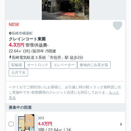
NEW
長崎市桶屋町
クレインコート東園
4.3
万円
管理/共益費-
22.64㎡ (1K) /築26年 /5階建
長崎電気軌道３系統「市役所」駅 徒歩2分
駐輪場
オートロック
エレベーター
敷地内ごみ置き場
公共下水
ヘヤミセでご契約頂いたお客様に、お引越し時の軽トラック無料貸し出
し実施中です♪初期費用のクレジット決済にも対応しておりま...
もっと
見る
募集中の部屋
303
4.3万円
3階 / 22.64㎡ / 1K