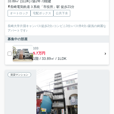
33.89㎡ (1LDK) /築2年 /3階建
長崎電気軌道３系統「市役所」駅 徒歩21分
オートロック
宅配ボックス
公共下水
長崎大学片淵キャンパス徒歩2分♪コンビニ3分♪バス停4分♪築浅の綺麗な
アパートです♪
募集中の部屋
103
5.7万円
1階 / 33.89㎡ / 1LDK
賃貸マンション