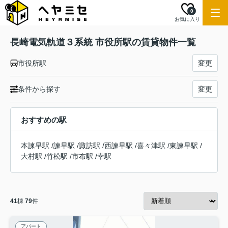
0
お気に入り
長崎電気軌道３系統 市役所駅の賃貸物件一覧
市役所駅
変更
条件から探す
変更
おすすめの駅
本諫早駅
/
諫早駅
/
諏訪駅
/
西諫早駅
/
喜々津駅
/
東諫早駅
/
大村駅
/
竹松駅
/
市布駅
/
幸駅
41
棟
79
件
アパート