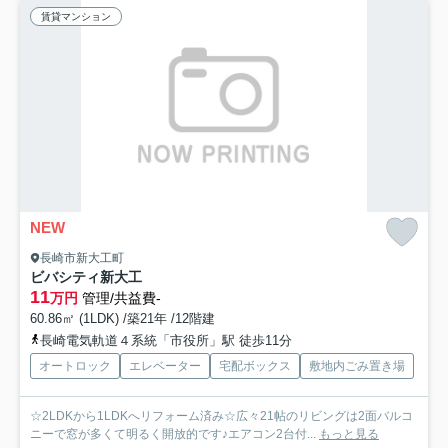
賃貸マンション
NEW
長崎市新大工町
ビバシティ新大工
11
万円
管理/共益費-
60.86㎡ (1LDK) /築21年 /12階建
長崎電気軌道４系統「市役所」駅 徒歩11分
オートロック
エレベーター
宅配ボックス
敷地内ごみ置き場
☆2LDKから1LDKへリフォーム済み☆広々21帖のリビングは2面バルコ
ニーで窓が多くて明るく開放的です♪エアコン2台付...
もっと見る