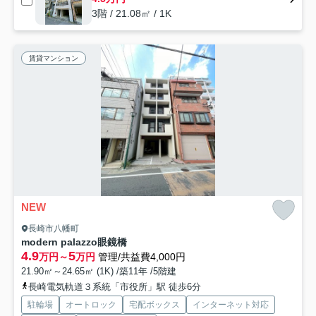
3階 / 21.08㎡ / 1K
賃貸マンション
NEW
長崎市八幡町
modern palazzo眼鏡橋
4.9
5
万円～
万円
管理/共益費4,000円
21.90㎡～24.65㎡ (1K) /築11年 /5階建
長崎電気軌道３系統「市役所」駅 徒歩6分
駐輪場
オートロック
宅配ボックス
インターネット対応