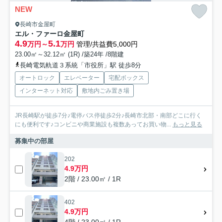
NEW
長崎市金屋町
エル・ファーロ金屋町
4.9
5.1
万円～
万円
管理/共益費5,000円
23.00㎡～32.12㎡ (1R) /築24年 /8階建
長崎電気軌道３系統「市役所」駅 徒歩8分
オートロック
エレベーター
宅配ボックス
インターネット対応
敷地内ごみ置き場
JR長崎駅が徒歩7分♪電停バス停徒歩2分♪長崎市北部・南部どこに行く
にも便利です♪コンビニや商業施設も複数あってお買い物...
もっと見る
募集中の部屋
202
4.9万円
2階 / 23.00㎡ / 1R
402
4.9万円