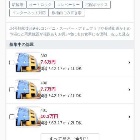
駐輪場
オートロック
エレベーター
宅配ボックス
インターネット対応
敷地内ごみ置き場
JR長崎駅徒歩9分♪コンビニ・スーパー・アミュプラザや長崎街道かもめ
市場など商業施設が複数ありお買い物にもお食事にも便利...
もっと見る
募集中の部屋
303
7.6万円
3階 / 42.17㎡ / 1LDK
406
7.7万円
4階 / 42.17㎡ / 1LDK
401
10.3万円
4階 / 63.17㎡ / 2LDK
すべて見る（全5戸）