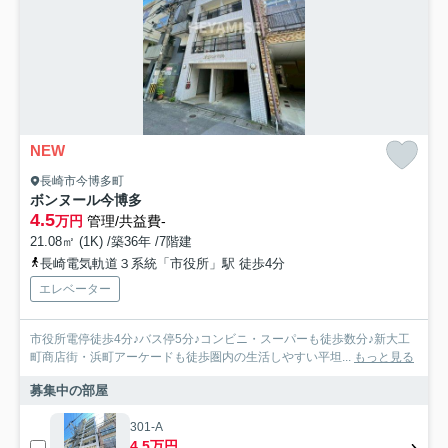
NEW
長崎市今博多町
ボンヌール今博多
4.5
万円
管理/共益費-
21.08㎡ (1K) /築36年 /7階建
長崎電気軌道３系統「市役所」駅 徒歩4分
エレベーター
市役所電停徒歩4分♪バス停5分♪コンビニ・スーパーも徒歩数分♪新大工
町商店街・浜町アーケードも徒歩圏内の生活しやすい平坦...
もっと見る
募集中の部屋
301-A
4.5万円