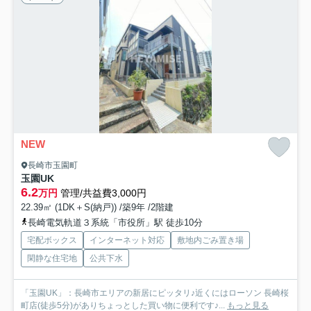
NEW
長崎市玉園町
玉園UK
6.2
万円
管理/共益費3,000円
22.39㎡ (1DK＋S(納戸)) /築9年 /2階建
長崎電気軌道３系統「市役所」駅 徒歩10分
宅配ボックス
インターネット対応
敷地内ごみ置き場
閑静な住宅地
公共下水
「玉園UK」：長崎市エリアの新居にピッタリ♪近くにはローソン 長崎桜
町店(徒歩5分)がありちょっとした買い物に便利です♪...
もっと見る