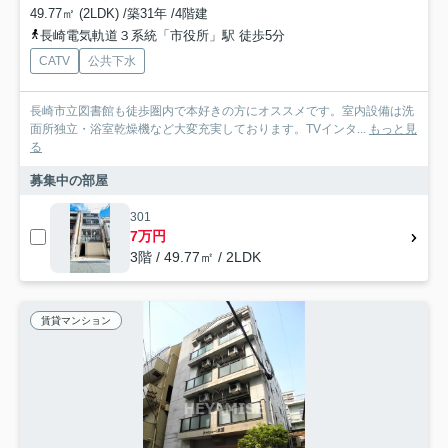
49.77㎡ (2LDK) /築31年 /4階建
長崎電気軌道３系統「市役所」駅 徒歩5分
CATV
公共下水
長崎市立図書館も徒歩圏内で本好きの方にオススメです。室内設備は洗
面所独立・浴室乾燥機など大変充実しております。TVインタ...
もっと見
る
募集中の部屋
301
7万円
3階 / 49.77㎡ / 2LDK
賃貸マンション