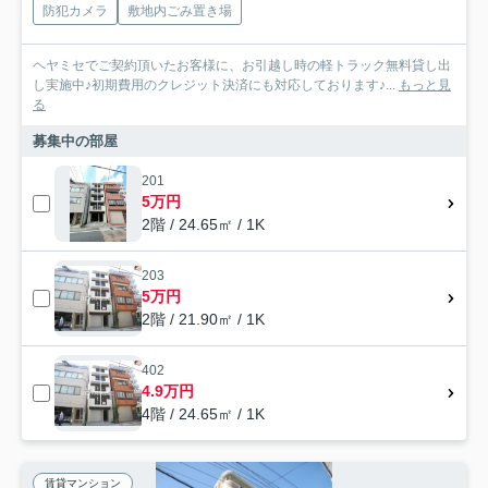
防犯カメラ
敷地内ごみ置き場
ヘヤミセでご契約頂いたお客様に、お引越し時の軽トラック無料貸し出
し実施中♪初期費用のクレジット決済にも対応しております♪...
もっと見
る
募集中の部屋
201
5万円
2階 / 24.65㎡ / 1K
203
5万円
2階 / 21.90㎡ / 1K
402
4.9万円
4階 / 24.65㎡ / 1K
賃貸マンション