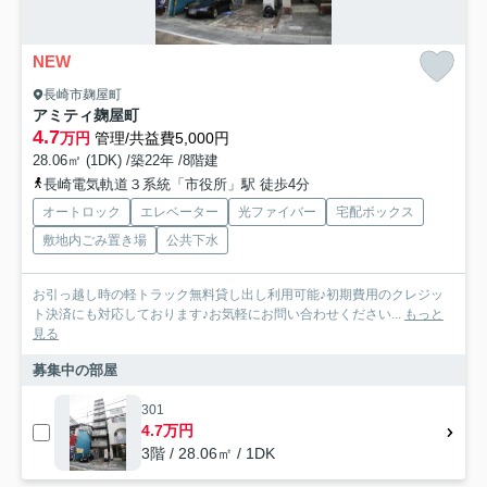
NEW
長崎市麹屋町
アミティ麹屋町
4.7
万円
管理/共益費5,000円
28.06㎡ (1DK) /築22年 /8階建
長崎電気軌道３系統「市役所」駅 徒歩4分
オートロック
エレベーター
光ファイバー
宅配ボックス
敷地内ごみ置き場
公共下水
お引っ越し時の軽トラック無料貸し出し利用可能♪初期費用のクレジッ
ト決済にも対応しております♪お気軽にお問い合わせください...
もっと
見る
募集中の部屋
301
4.7万円
3階 / 28.06㎡ / 1DK