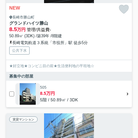
NEW
長崎市勝山町
グランドハイツ勝山
8.5
万円
管理/共益費-
50.89㎡ (3DK) /築39年 /8階建
長崎電気軌道３系統「市役所」駅 徒歩5分
公共下水
★好立地★コンビニ目の前★生活便利地の平坦地☆
募集中の部屋
505
8.5万円
5階 / 50.89㎡ / 3DK
賃貸マンション