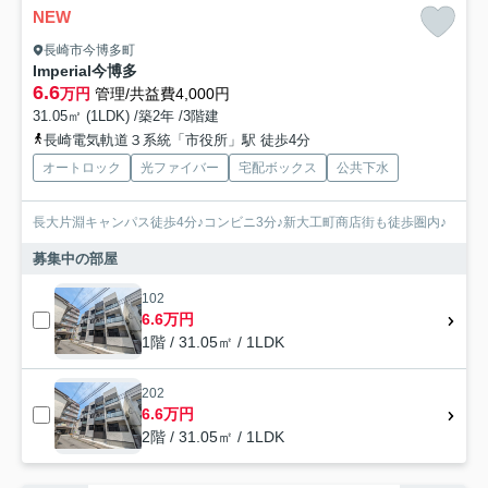
NEW
長崎市今博多町
Imperial今博多
6.6
万円
管理/共益費4,000円
31.05㎡ (1LDK) /築2年 /3階建
長崎電気軌道３系統「市役所」駅 徒歩4分
オートロック
光ファイバー
宅配ボックス
公共下水
長大片淵キャンパス徒歩4分♪コンビニ3分♪新大工町商店街も徒歩圏内♪
募集中の部屋
102
6.6万円
1階 / 31.05㎡ / 1LDK
202
6.6万円
2階 / 31.05㎡ / 1LDK