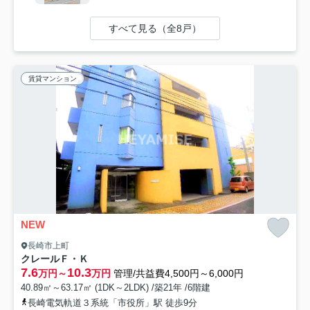
すべて見る（全8戸）
賃貸マンション
NEW
長崎市上町
クレールＦ・Ｋ
7.6
10.3
万円～
万円
管理/共益費4,500円～6,000円
40.89㎡～63.17㎡ (1DK～2LDK) /築21年 /6階建
長崎電気軌道３系統「市役所」駅 徒歩9分