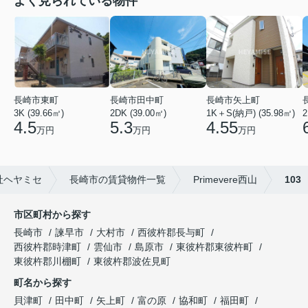
よく見られている物件
長崎市矢上町
長崎市田中町
長崎市東町
1K＋S(納戸) (35.98㎡)
2DK (39.00㎡)
2
3K (39.66㎡)
4.55
5.3
4.5
万円
万円
万円
社ヘヤミセ
長崎市の賃貸物件一覧
Primevere西山
103
市区町村から探す
長崎市
諫早市
大村市
西彼杵郡長与町
西彼杵郡時津町
雲仙市
島原市
東彼杵郡東彼杵町
東彼杵郡川棚町
東彼杵郡波佐見町
町名から探す
貝津町
田中町
矢上町
富の原
協和町
福田町