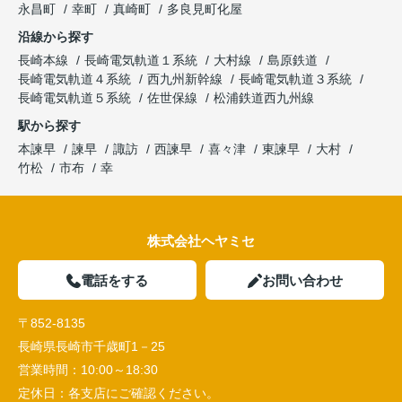
永昌町
幸町
真崎町
多良見町化屋
沿線から探す
長崎本線
長崎電気軌道１系統
大村線
島原鉄道
長崎電気軌道４系統
西九州新幹線
長崎電気軌道３系統
長崎電気軌道５系統
佐世保線
松浦鉄道西九州線
駅から探す
本諫早
諫早
諏訪
西諫早
喜々津
東諫早
大村
竹松
市布
幸
株式会社ヘヤミセ
電話をする
お問い合わせ
〒852-8135
長崎県長崎市千歳町1－25
営業時間：
10:00～18:30
定休日：
各支店にご確認ください。