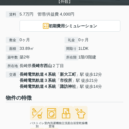
【外観】
5.7万円 管理/共益費 4,000円
賃料
初期費用シミュレーション
0ヶ月
0ヶ月
敷金
礼金
33.89㎡
1LDK
面積
間取り
築2年
1階/3階建
築年数
所在階
長崎県
長崎市
西山
２丁目
所在地
長崎電気軌道４系統
「
新大工町
」駅 徒歩12分
交通
長崎電気軌道３系統
「
市役所
」駅 徒歩21分
長崎電気軌道４系統
「
諏訪神社
」駅 徒歩14分
物件の特徴
バストイレ
室内洗濯機
独立洗面台
浴室乾燥機
別
置場