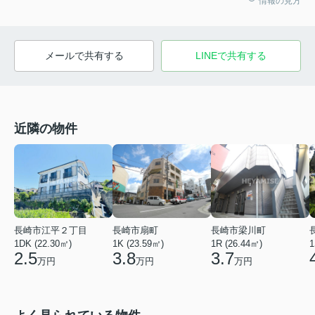
情報の見方
メールで共有する
LINEで共有する
近隣の物件
長崎市江平２丁目
長崎市扇町
長崎市梁川町
1DK (22.30㎡)
1K (23.59㎡)
1R (26.44㎡)
1
2.5
3.8
3.7
万円
万円
万円