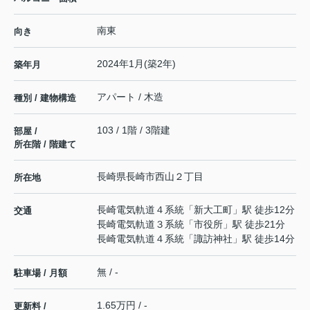
南東
向き
2024年1月(築2年)
築年月
アパート / 木造
種別 / 建物構造
103 / 1階 / 3階建
部屋 /
所在階 / 階建て
長崎県
長崎市
西山
２丁目
所在地
長崎電気軌道４系統
「
新大工町
」駅 徒歩12分
交通
長崎電気軌道３系統
「
市役所
」駅 徒歩21分
長崎電気軌道４系統
「
諏訪神社
」駅 徒歩14分
無 / -
駐車場 / 月額
1.65万円 / -
更新料 /