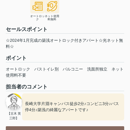
オートロッ
ネット使用
ク
料無料
セールスポイント
☆2024年1月完成の築浅オートロック付きアパート☆光ネット無
料☆
ポイント
オートロック
バストイレ別
バルコニー
洗面所独立
ネット
使用料不要
担当者のコメント
長崎大学片淵キャンパス徒歩2分♪コンビニ3分♪バス
停4分♪築浅の綺麗なアパートです♪
【古木 英
三郎】