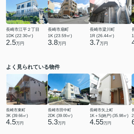
長崎市江平２丁目
長崎市扇町
長崎市梁川町
1DK (22.30㎡)
1K (23.59㎡)
1R (26.44㎡)
1
2.5
3.8
3.7
万円
万円
万円
よく見られている物件
長崎市東町
長崎市田中町
長崎市矢上町
3K (39.66㎡)
2DK (39.00㎡)
1K＋S(納戸) (35.98㎡)
2
4.5
5.3
4.55
万円
万円
万円