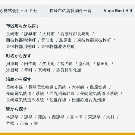
ら株式会社ヘヤミセ
長崎市の賃貸物件一覧
Viola East Hill
市区町村から探す
長崎市
諫早市
大村市
西彼杵郡長与町
西彼杵郡時津町
雲仙市
島原市
東彼杵郡東彼杵町
東彼杵郡川棚町
東彼杵郡波佐見町
町名から探す
貝津町
田中町
矢上町
富の原
協和町
福田町
永昌町
幸町
真崎町
多良見町化屋
沿線から探す
長崎本線
長崎電気軌道１系統
大村線
島原鉄道
長崎電気軌道４系統
西九州新幹線
長崎電気軌道３系統
長崎電気軌道５系統
佐世保線
松浦鉄道西九州線
駅から探す
本諫早
諫早
諏訪
西諫早
喜々津
東諫早
大村
竹松
市布
幸