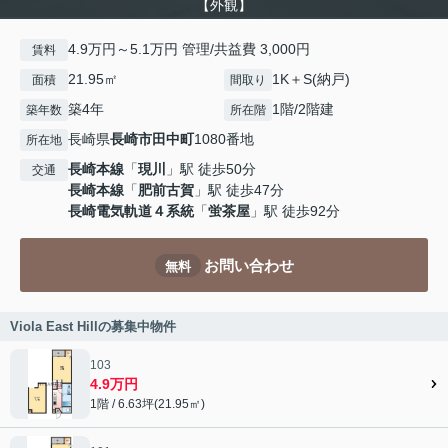
【外観】
4.9万円～5.1万円 管理/共益費 3,000円
賃料
21.95㎡
1K＋S(納戸)
面積
間取り
築4年
1階/2階建
築年数
所在階
長崎県
長崎市
田中町
1080番地
所在地
長崎本線
「
現川
」駅 徒歩50分
交通
長崎本線
「
肥前古賀
」駅 徒歩47分
長崎電気軌道４系統
「
蛍茶屋
」駅 徒歩92分
お問い合わせ
無料
Viola East Hillの募集中物件
103
4.9万円
1階 / 6.63坪(21.95㎡)