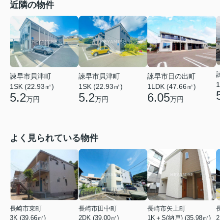
近隣の物件
諫早市貝津町
諫早市貝津町
諫早市日の出町
1
1SK (22.93㎡)
1SK (22.93㎡)
1LDK (47.66㎡)
5.2
5.2
6.05
万円
万円
万円
よく見られている物件
長崎市東町
長崎市田中町
長崎市矢上町
3K (39.66㎡)
2DK (39.00㎡)
1K＋S(納戸) (35.98㎡)
2