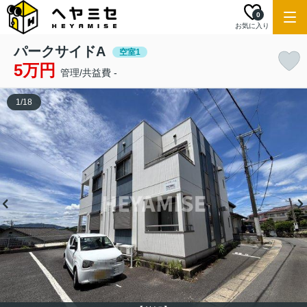
0
お気に入り
パークサイドA
空室1
5万円
管理/共益費 -
1
/
18