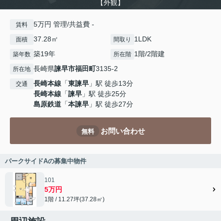
【外観】
5万円 管理/共益費 -
賃料
37.28㎡
1LDK
面積
間取り
築19年
1階/2階建
築年数
所在階
長崎県
諫早市
福田町
3135-2
所在地
長崎本線
「
東諫早
」駅 徒歩13分
交通
長崎本線
「
諫早
」駅 徒歩25分
島原鉄道
「
本諫早
」駅 徒歩27分
お問い合わせ
無料
パークサイドAの募集中物件
101
5万円
1階 / 11.27坪(37.28㎡)