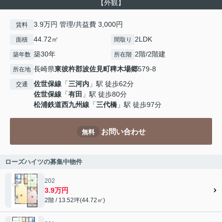
【外観】
3.9万円 管理/共益費 3,000円
賃料
44.72㎡
2LDK
面積
間取り
築30年
2階/2階建
築年数
所在階
長崎県
東彼杵郡波佐見町
稗木場郷
579-8
所在地
佐世保線
「
三河内
」駅 徒歩62分
交通
佐世保線
「
有田
」駅 徒歩80分
松浦鉄道西九州線
「
三代橋
」駅 徒歩97分
お問い合わせ
無料
ローズハイツの募集中物件
202
3.9万円
2階 / 13.52坪(44.72㎡)