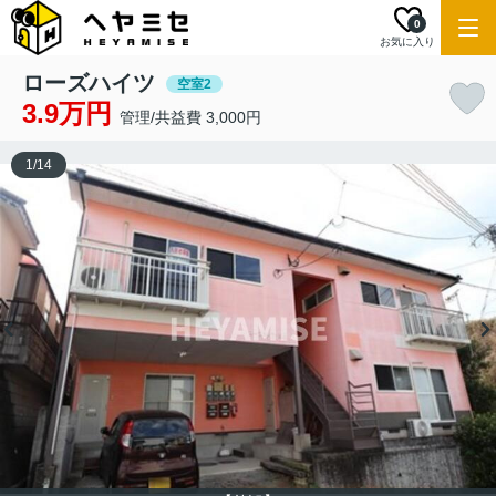
0
お気に入り
ローズハイツ
空室2
3.9万円
管理/共益費 3,000円
1
/
14