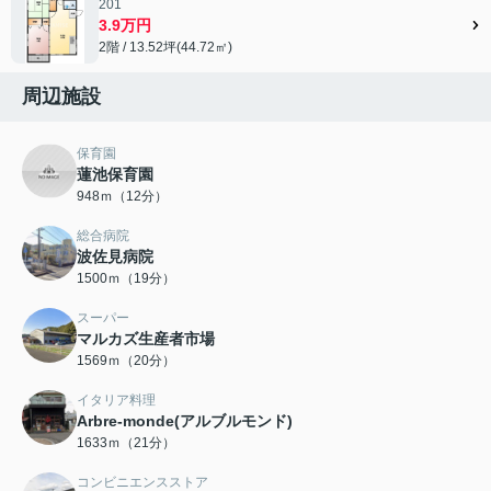
201
3.9万円
2階 / 13.52坪(44.72㎡)
周辺施設
保育園
蓮池保育園
948ｍ（12分）
総合病院
波佐見病院
1500ｍ（19分）
スーパー
マルカズ生産者市場
1569ｍ（20分）
イタリア料理
Arbre-monde(アルブルモンド)
1633ｍ（21分）
コンビニエンスストア