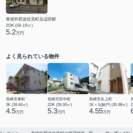
東彼杵郡波佐見町岳辺田郷
2DK (56.19㎡)
5.2
万円
よく見られている物件
長崎市東町
長崎市田中町
長崎市矢上町
3K (39.66㎡)
2DK (39.00㎡)
1K＋S(納戸) (35.98㎡)
2
4.5
5.3
4.55
万円
万円
万円