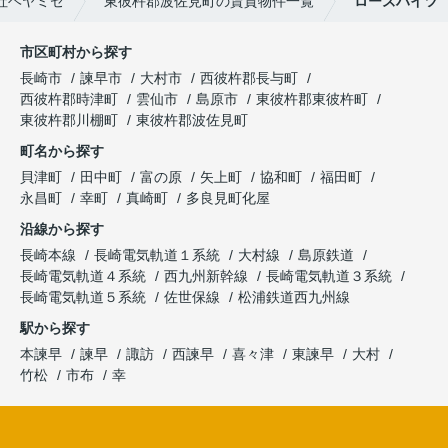
社ヘヤミセ
東彼杵郡波佐見町の賃貸物件一覧
ローズハイツ
市区町村から探す
長崎市
諫早市
大村市
西彼杵郡長与町
西彼杵郡時津町
雲仙市
島原市
東彼杵郡東彼杵町
東彼杵郡川棚町
東彼杵郡波佐見町
町名から探す
貝津町
田中町
富の原
矢上町
協和町
福田町
永昌町
幸町
真崎町
多良見町化屋
沿線から探す
長崎本線
長崎電気軌道１系統
大村線
島原鉄道
長崎電気軌道４系統
西九州新幹線
長崎電気軌道３系統
長崎電気軌道５系統
佐世保線
松浦鉄道西九州線
駅から探す
本諫早
諫早
諏訪
西諫早
喜々津
東諫早
大村
竹松
市布
幸