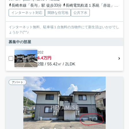
長崎本線「長与」駅 徒歩33分
長崎電気軌道１系統「赤迫」駅 徒歩77分
インターネット対応
閑静な住宅地
公共下水
インターネット無料、駐車場１台無料の当物件にて新生活はいかがでし
ょうか？(^^♪
募集中の部屋
202
6.4万円
2階 / 55.42㎡ / 2LDK
アパート