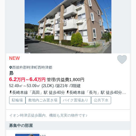
NEW
西彼杵郡時津町西時津郷
昴
6.2
6.4
万円～
万円
管理/共益費1,800円
52.49㎡～53.09㎡ (2LDK) /築21年 /3階建
長崎本線「高田」駅 徒歩40分
長崎本線「長与」駅 徒歩40分
長崎
駐輪場
敷地内ごみ置き場
バイク置場あり
公共下水
イオン時津店徒歩圏内、機能も充実の物件です♪
募集中の部屋