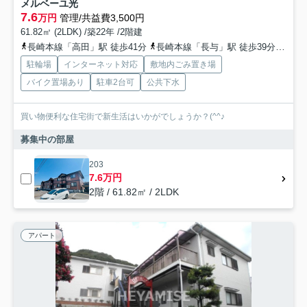
メルベーユ光
7.6
万円
管理/共益費3,500円
61.82㎡ (2LDK) /築22年 /2階建
長崎本線「高田」駅 徒歩41分
長崎本線「長与」駅 徒歩39分
長崎
駐輪場
インターネット対応
敷地内ごみ置き場
バイク置場あり
駐車2台可
公共下水
買い物便利な住宅街で新生活はいかがでしょうか？(^^♪
募集中の部屋
203
7.6万円
2階 / 61.82㎡ / 2LDK
アパート