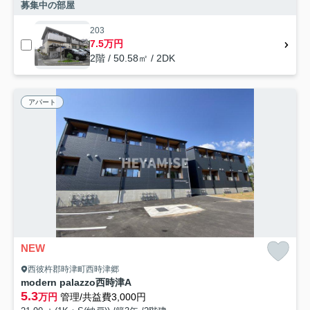
募集中の部屋
203
7.5万円
2階 / 50.58㎡ / 2DK
アパート
NEW
西彼杵郡時津町西時津郷
modern palazzo西時津A
5.3
万円
管理/共益費3,000円