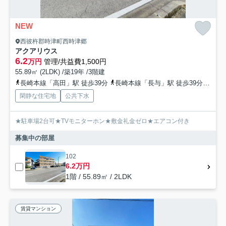
NEW
西彼杵郡時津町西時津郷
アクアリウス
6.2
万円
管理/共益費1,500円
55.89㎡ (2LDK) /築19年 /3階建
長崎本線「高田」駅 徒歩39分
長崎本線「長与」駅 徒歩39分
長崎
閑静な住宅地
公共下水
★駐車場2台可★TVモニターホン★敷金礼金ゼロ★エアコン付き
募集中の部屋
102
6.2万円
1階 / 55.89㎡ / 2LDK
賃貸マンション