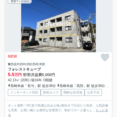
賃貸マンション
NEW
西彼杵郡時津町西時津郷
フォレストキューブ
5.5
万円
管理/共益費5,000円
42.13㎡ (2DK) /築16年 /3階建
長崎本線「長与」駅 徒歩38分
長崎本線「高田」駅 徒歩39分
長崎
インターネット対応
防犯カメラ
閑静な住宅地
公共下水
ネット無料！RC造で快適な住み心地♪南向きで日当たり良好、人気設備
も充実。お買い物にも便利な住環境で、初めての一人暮らし...
もっと見
る