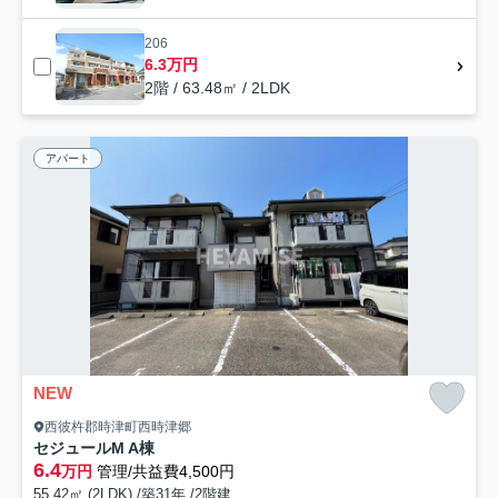
206
6.3万円
2階 / 63.48㎡ / 2LDK
アパート
NEW
西彼杵郡時津町西時津郷
セジュールM A棟
6.4
万円
管理/共益費4,500円
55.42㎡ (2LDK) /築31年 /2階建