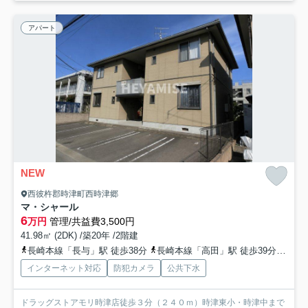
アパート
NEW
西彼杵郡時津町西時津郷
マ・シャール
6
万円
管理/共益費3,500円
41.98㎡ (2DK) /築20年 /2階建
長崎本線「長与」駅 徒歩38分
長崎本線「高田」駅 徒歩39分
長崎
インターネット対応
防犯カメラ
公共下水
ドラッグストアモリ時津店徒歩３分（２４０ｍ）時津東小・時津中まで