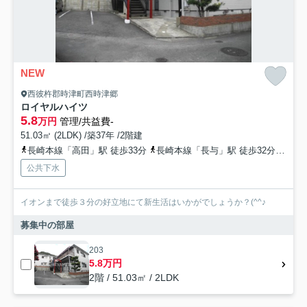
NEW
西彼杵郡時津町西時津郷
ロイヤルハイツ
5.8
万円
管理/共益費-
51.03㎡ (2LDK) /築37年 /2階建
長崎本線「高田」駅 徒歩33分
長崎本線「長与」駅 徒歩32分
長崎
公共下水
イオンまで徒歩３分の好立地にて新生活はいかがでしょうか？(^^♪
募集中の部屋
203
5.8万円
2階 / 51.03㎡ / 2LDK