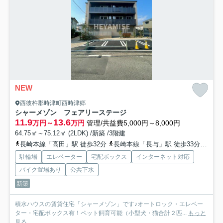
NEW
西彼杵郡時津町西時津郷
シャーメゾン フェアリーステージ
11.9
13.6
万円～
万円
管理/共益費5,000円～8,000円
64.75㎡～75.12㎡ (2LDK) /新築 /3階建
長崎本線「高田」駅 徒歩32分
長崎本線「長与」駅 徒歩33分
長崎
駐輪場
エレベーター
宅配ボックス
インターネット対応
バイク置場あり
公共下水
新築
積水ハウスの賃貸住宅「シャーメゾン」です♪オートロック・エレベー
ター・宅配ボックス有！ペット飼育可能（小型犬・猫合計２匹...
もっと
見る