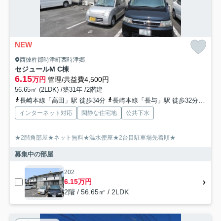
NEW
西彼杵郡時津町西時津郷
セジュールM C棟
6.15
万円
管理/共益費4,500円
56.65㎡ (2LDK) /築31年 /2階建
長崎本線「高田」駅 徒歩34分
長崎本線「長与」駅 徒歩32分
長崎
インターネット対応
閑静な住宅地
公共下水
★2階角部屋★ネット無料★温水便座★2台目駐車場先着順★
募集中の部屋
202
6.15万円
2階 / 56.65㎡ / 2LDK