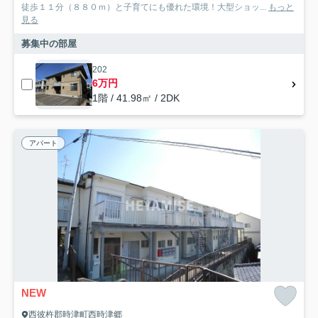
徒歩１１分（８８０ｍ）と子育てにも優れた環境！大型ショッ...
もっと
見る
募集中の部屋
202
6万円
1階 / 41.98㎡ / 2DK
アパート
NEW
西彼杵郡時津町西時津郷