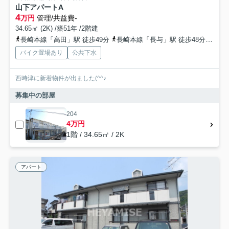
山下アパートA
4
万円
管理/共益費-
34.65㎡ (2K) /築51年 /2階建
長崎本線「高田」駅 徒歩49分
長崎本線「長与」駅 徒歩48分
長崎
バイク置場あり
公共下水
西時津に新着物件が出ました(^^♪
募集中の部屋
204
4万円
1階 / 34.65㎡ / 2K
アパート