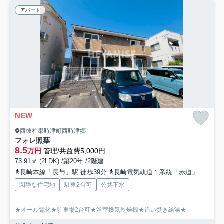
アパート
NEW
西彼杵郡時津町西時津郷
フォレ照葉
8.5
万円
管理/共益費5,000円
73.91㎡ (2LDK) /築20年 /2階建
長崎本線「長与」駅 徒歩39分
長崎電気軌道１系統「赤迫」駅 徒歩74分
閑静な住宅地
駐車2台可
公共下水
★オール電化★駐車場2台可★浴室換気乾燥機★追い焚き給湯★