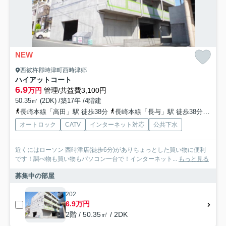
NEW
西彼杵郡時津町西時津郷
ハイアットコート
6.9
万円
管理/共益費3,100円
50.35㎡ (2DK) /築17年 /4階建
長崎本線「高田」駅 徒歩38分
長崎本線「長与」駅 徒歩38分
長崎
オートロック
CATV
インターネット対応
公共下水
近くにはローソン 西時津店(徒歩6分)がありちょっとした買い物に便利
です！調べ物も買い物もパソコン一台で！インターネット...
もっと見る
募集中の部屋
202
6.9万円
2階 / 50.35㎡ / 2DK