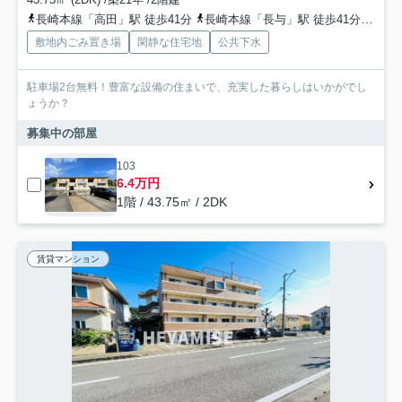
長崎本線「高田」駅 徒歩41分
長崎本線「長与」駅 徒歩41分
長崎
敷地内ごみ置き場
閑静な住宅地
公共下水
駐車場2台無料！豊富な設備の住まいで、充実した暮らしはいかがでし
ょうか？
募集中の部屋
103
6.4万円
1階 / 43.75㎡ / 2DK
賃貸マンション