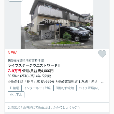
NEW
西彼杵郡時津町西時津郷
ライフステージウエストワードⅡ
7.5
万円
管理/共益費4,000円
50.58㎡ (2DK) /築14年 /2階建
長崎本線「長与」駅 徒歩39分
長崎電気軌道１系統「赤迫」駅 徒歩76分
駐輪場
インターネット対応
閑静な住宅地
バイク置場あり
公共下水
設備充実！西時津にて新生活はいかがでしょうか(^^♪