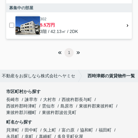
募集中の部屋
302
5.5万円
3階 / 42.13㎡ / 2DK
1
・不動産をお探しなら株式会社ヘヤミセ
西時津郷の賃貸物件一覧
市区町村から探す
長崎市
諫早市
大村市
西彼杵郡長与町
西彼杵郡時津町
雲仙市
島原市
東彼杵郡東彼杵町
東彼杵郡川棚町
東彼杵郡波佐見町
町名から探す
貝津町
田中町
矢上町
富の原
協和町
福田町
永昌町
幸町
真崎町
多良見町化屋