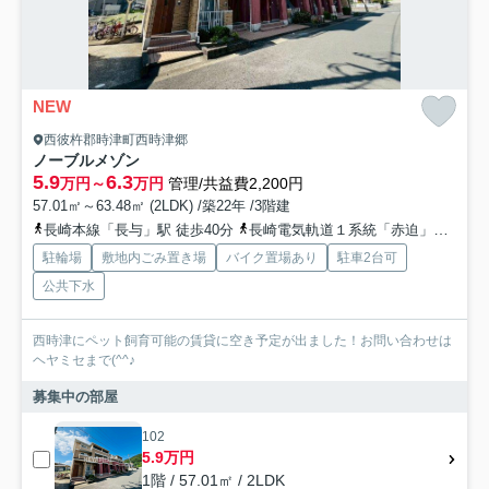
NEW
西彼杵郡時津町西時津郷
ノーブルメゾン
5.9
6.3
万円～
万円
管理/共益費2,200円
57.01㎡～63.48㎡ (2LDK) /築22年 /3階建
長崎本線「長与」駅 徒歩40分
長崎電気軌道１系統「赤迫」駅 徒歩74分
駐輪場
敷地内ごみ置き場
バイク置場あり
駐車2台可
公共下水
西時津にペット飼育可能の賃貸に空き予定が出ました！お問い合わせは
ヘヤミセまで(^^♪
募集中の部屋
102
5.9万円
1階 / 57.01㎡ / 2LDK