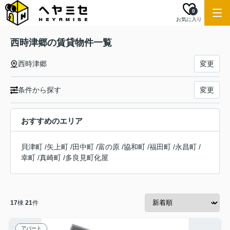
0
お気に入り
西時津郷の賃貸物件一覧
西時津郷
変更
条件から探す
変更
おすすめのエリア
貝津町
/
矢上町
/
田中町
/
富の原
/
協和町
/
福田町
/
永昌町
/
幸町
/
真崎町
/
多良見町化屋
17
棟
21
件
アパート