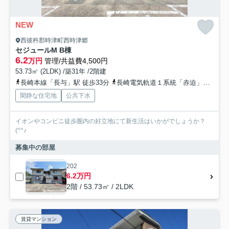
NEW
西彼杵郡時津町西時津郷
セジュールM B棟
6.2
万円
管理/共益費4,500円
53.73㎡ (2LDK) /築31年 /2階建
長崎本線「長与」駅 徒歩33分
長崎電気軌道１系統「赤迫」駅 徒歩77分
閑静な住宅地
公共下水
イオンやコンビニ徒歩圏内の好立地にて新生活はいかがでしょうか？
(^^♪
募集中の部屋
202
6.2万円
2階 / 53.73㎡ / 2LDK
賃貸マンション