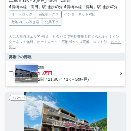
21.90㎡ (1K＋S(納戸)) /築3年 /2階建
長崎本線「高田」駅 徒歩49分
長崎本線「長与」駅 徒歩47分
長崎
オートロック
宅配ボックス
インターネット対応
敷地内ごみ置き場
公共下水
人気の西時津エリア♪敷金・礼金ゼロで初期費用を抑えられます！イン
ターネット無料、オートロック、宅配ボックス完備。ロフト付...
もっと
見る
募集中の部屋
208
5.3万円
2階 / 21.90㎡ / 1K＋S(納戸)
アパート