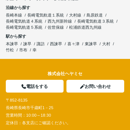
沿線から探す
長崎本線
長崎電気軌道１系統
大村線
島原鉄道
長崎電気軌道４系統
西九州新幹線
長崎電気軌道３系統
長崎電気軌道５系統
佐世保線
松浦鉄道西九州線
駅から探す
本諫早
諫早
諏訪
西諫早
喜々津
東諫早
大村
竹松
市布
幸
株式会社ヘヤミセ
電話をする
お問い合わせ
〒852-8135
長崎県長崎市千歳町1－25
営業時間：
10:00～18:30
定休日：
各支店にご確認ください。