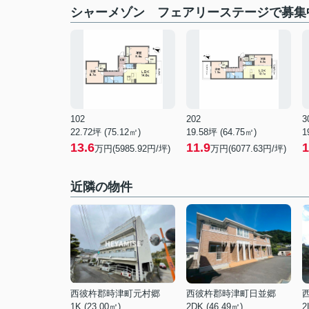
シャーメゾン フェアリーステージで募集
102
202
3
22.72坪 (75.12㎡)
19.58坪 (64.75㎡)
1
13.6
11.9
1
万円(5985.92円/坪)
万円(6077.63円/坪)
近隣の物件
西彼杵郡時津町元村郷
西彼杵郡時津町日並郷
1K (23.00㎡)
2DK (46.49㎡)
2