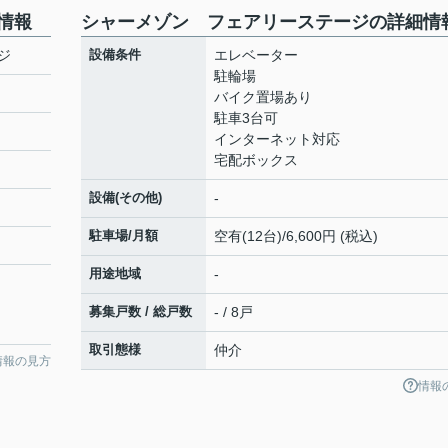
情報
シャーメゾン フェアリーステージの詳細情
ジ
設備条件
エレベーター
駐輪場
バイク置場あり
駐車3台可
インターネット対応
宅配ボックス
設備(その他)
-
駐車場/月額
空有(12台)/6,600円 (税込)
用途地域
-
募集戸数 / 総戸数
- / 8戸
取引態様
仲介
情報の見方
情報