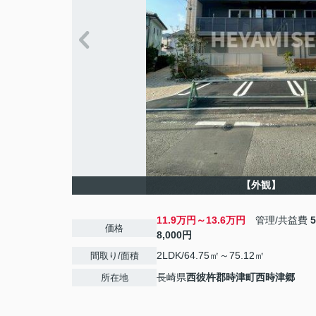
【外観】
11.9万円～13.6万円
管理/共益費
価格
8,000円
2LDK/64.75㎡～75.12㎡
間取り/面積
長崎県
西彼杵郡時津町
西時津郷
所在地