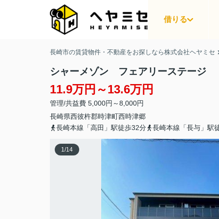
借りる
長崎市の賃貸物件・不動産をお探しなら株式会社ヘヤミセ
シャーメゾン フェアリーステージ
11.9万円～13.6万円
管理/共益費 5,000円～8,000円
長崎県
西彼杵郡時津町
西時津郷
長崎本線「高田」駅徒歩32分
長崎本線「長与」駅徒
1
/
14