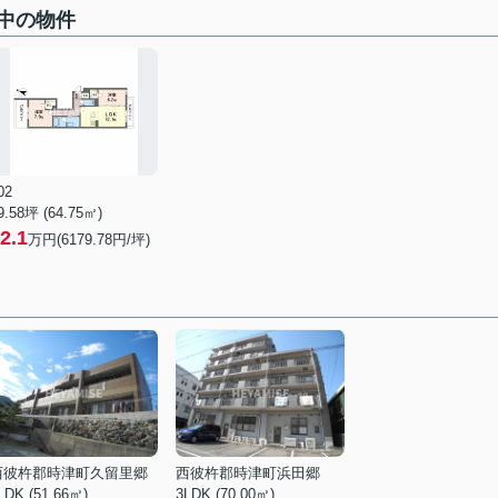
中の物件
02
9.58坪 (64.75㎡)
2.1
万円(6179.78円/坪)
西彼杵郡時津町久留里郷
西彼杵郡時津町浜田郷
LDK (51.66㎡)
3LDK (70.00㎡)