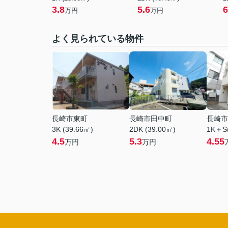
3.8
5.6
6
万円
万円
よく見られている物件
長崎市東町
長崎市田中町
長崎市
3K (39.66㎡)
2DK (39.00㎡)
1K＋S(
4.5
5.3
4.55
万円
万円