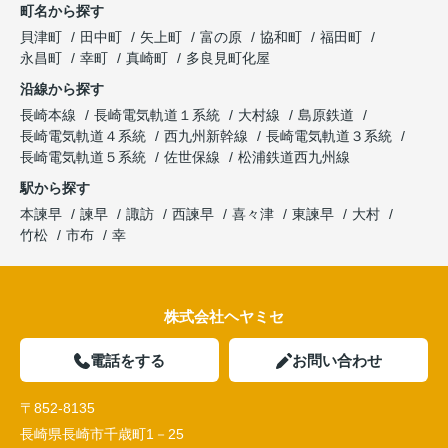
町名から探す
貝津町
田中町
矢上町
富の原
協和町
福田町
永昌町
幸町
真崎町
多良見町化屋
沿線から探す
長崎本線
長崎電気軌道１系統
大村線
島原鉄道
長崎電気軌道４系統
西九州新幹線
長崎電気軌道３系統
長崎電気軌道５系統
佐世保線
松浦鉄道西九州線
駅から探す
本諫早
諫早
諏訪
西諫早
喜々津
東諫早
大村
竹松
市布
幸
株式会社ヘヤミセ
電話をする
お問い合わせ
〒852-8135
長崎県長崎市千歳町1－25