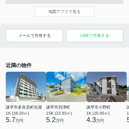
地図アプリで見る
メールで共有する
LINEで共有する
近隣の物件
諫早市貝津町
諫早市多良見町化屋
諫早市小野町
1SK (22.93㎡)
1
1K (28.20㎡)
1K (25.00㎡)
5.2
5.7
4.3
万円
万円
万円