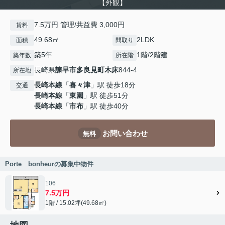
【外観】
7.5万円 管理/共益費 3,000円
賃料
49.68㎡
2LDK
面積
間取り
築5年
1階/2階建
築年数
所在階
長崎県
諫早市
多良見町木床
844-4
所在地
長崎本線
「
喜々津
」駅 徒歩18分
交通
長崎本線
「
東園
」駅 徒歩51分
長崎本線
「
市布
」駅 徒歩40分
お問い合わせ
無料
Porte bonheurの募集中物件
106
7.5万円
1階 / 15.02坪(49.68㎡)