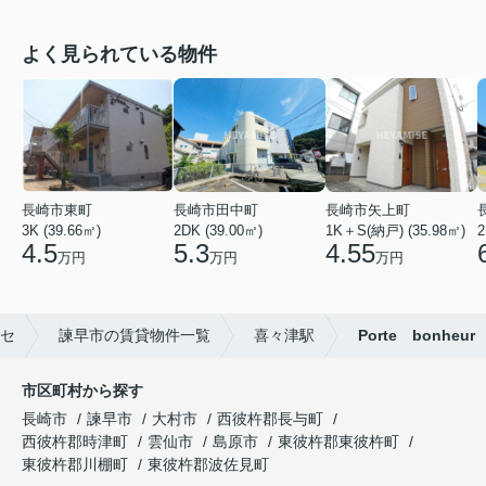
よく見られている物件
長崎市東町
長崎市田中町
長崎市矢上町
3K (39.66㎡)
2DK (39.00㎡)
1K＋S(納戸) (35.98㎡)
2
4.5
5.3
4.55
万円
万円
万円
セ
諫早市の賃貸物件一覧
喜々津駅
Porte bonheur
市区町村から探す
長崎市
諫早市
大村市
西彼杵郡長与町
西彼杵郡時津町
雲仙市
島原市
東彼杵郡東彼杵町
東彼杵郡川棚町
東彼杵郡波佐見町