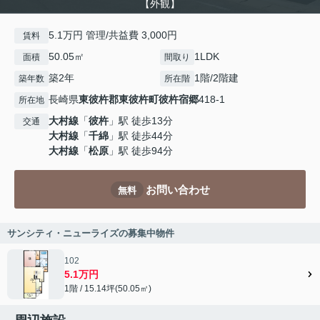
【外観】
5.1万円 管理/共益費 3,000円
賃料
50.05㎡
1LDK
面積
間取り
築2年
1階/2階建
築年数
所在階
長崎県
東彼杵郡東彼杵町
彼杵宿郷
418-1
所在地
大村線
「
彼杵
」駅 徒歩13分
交通
大村線
「
千綿
」駅 徒歩44分
大村線
「
松原
」駅 徒歩94分
お問い合わせ
無料
サンシティ・ニューライズの募集中物件
102
5.1万円
1階 / 15.14坪(50.05㎡)