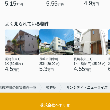
4.9
5.15
5.55
万円
万円
万円
よく見られている物件
長崎市東町
長崎市田中町
長崎市矢上町
3K (39.66㎡)
2DK (39.00㎡)
1K＋S(納戸) (35.98㎡)
2
4.5
5.3
4.55
万円
万円
万円
東彼杵町の賃貸物件一覧
彼杵駅
サンシティ・ニューライズ
株式会社ヘヤミセ