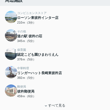
周辺施設
コンビニエンスストア
ローソン東彼杵インター店
210ｍ（3分）
その他
道の駅 彼杵の荘
345ｍ（5分）
保育園
認定こども園ひまわりえん
376ｍ（5分）
中華料理
リンガーハット長崎東彼杵店
392ｍ（5分）
郵便局
彼杵郵便局
459ｍ（6分）
すべて見る