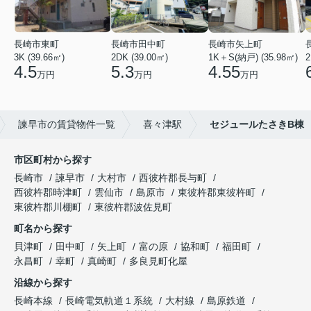
長崎市東町
長崎市田中町
長崎市矢上町
3K (39.66㎡)
2DK (39.00㎡)
1K＋S(納戸) (35.98㎡)
2
4.5
5.3
4.55
万円
万円
万円
諫早市の賃貸物件一覧
喜々津駅
セジュールたさきB棟
市区町村から探す
長崎市
諫早市
大村市
西彼杵郡長与町
西彼杵郡時津町
雲仙市
島原市
東彼杵郡東彼杵町
東彼杵郡川棚町
東彼杵郡波佐見町
町名から探す
貝津町
田中町
矢上町
富の原
協和町
福田町
永昌町
幸町
真崎町
多良見町化屋
沿線から探す
長崎本線
長崎電気軌道１系統
大村線
島原鉄道