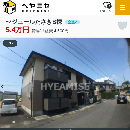
0
お気に入り
セジュールたさきB棟
空室2
5.4万円
管理/共益費 4,500円
1
/
19