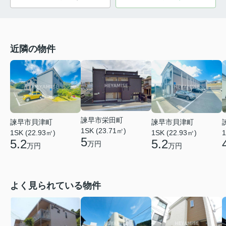
近隣の物件
諫早市栄田町
諫早市貝津町
諫早市貝津町
1SK (23.71㎡)
1SK (22.93㎡)
1SK (22.93㎡)
1
5
5.2
5.2
万円
万円
万円
よく見られている物件