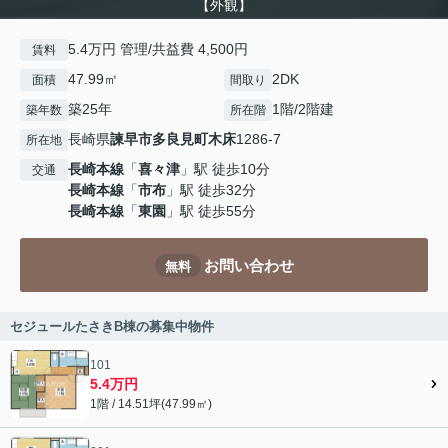
【外観】
5.4万円 管理/共益費 4,500円
賃料
47.99㎡
2DK
面積
間取り
築25年
1階/2階建
築年数
所在階
長崎県
諫早市
多良見町木床
1286-7
所在地
長崎本線
「
喜々津
」駅 徒歩10分
交通
長崎本線
「
市布
」駅 徒歩32分
長崎本線
「
東園
」駅 徒歩55分
お問い合わせ
無料
セジュールたさきB棟の募集中物件
101
5.4万円
1階 / 14.51坪(47.99㎡)