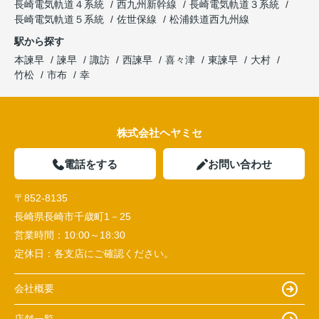
長崎電気軌道４系統
西九州新幹線
長崎電気軌道３系統
長崎電気軌道５系統
佐世保線
松浦鉄道西九州線
駅から探す
本諫早
諫早
諏訪
西諫早
喜々津
東諫早
大村
竹松
市布
幸
株式会社ヘヤミセ
電話をする
お問い合わせ
〒852-8135
長崎県長崎市千歳町1－25
営業時間：
10:00～18:30
定休日：
各支店にご確認ください。
会社概要