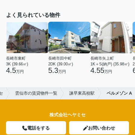
よく見られている物件
長崎市東町
長崎市田中町
長崎市矢上町
3K (39.66㎡)
2DK (39.00㎡)
1K＋S(納戸) (35.98㎡)
2
4.5
5.3
4.55
万円
万円
万円
セ
雲仙市の賃貸物件一覧
諫早東高校駅
ベルメゾン A
株式会社ヘヤミセ
電話をする
お問い合わせ