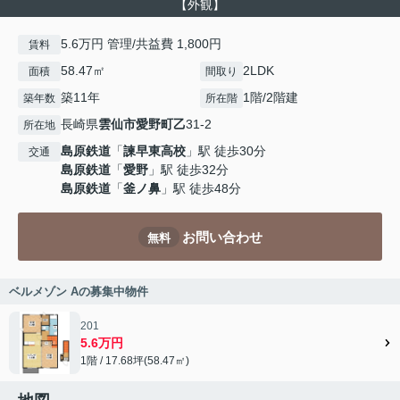
【外観】
5.6万円 管理/共益費 1,800円
賃料
58.47㎡
2LDK
面積
間取り
築11年
1階/2階建
築年数
所在階
長崎県
雲仙市
愛野町乙
31-2
所在地
島原鉄道
「
諫早東高校
」駅 徒歩30分
交通
島原鉄道
「
愛野
」駅 徒歩32分
島原鉄道
「
釜ノ鼻
」駅 徒歩48分
お問い合わせ
無料
ベルメゾン Aの募集中物件
201
5.6万円
1階 / 17.68坪(58.47㎡)