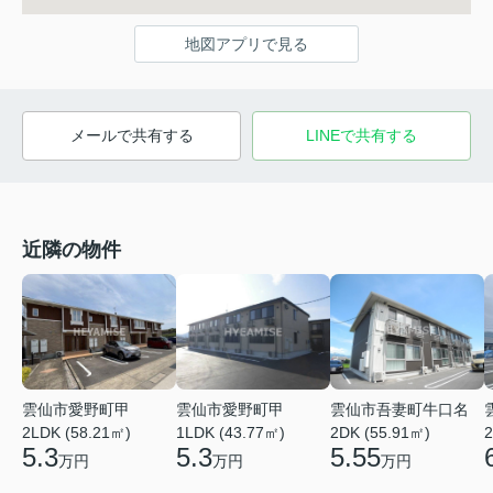
地図アプリで見る
メールで共有する
LINEで共有する
近隣の物件
雲仙市吾妻町牛口名
雲仙市愛野町甲
雲仙市愛野町甲
2DK (55.91㎡)
2LDK (58.21㎡)
2
1LDK (43.77㎡)
5.55
5.3
5.3
万円
万円
万円