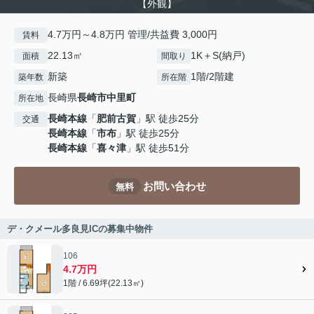
【外観】
4.7万円～4.8万円 管理/共益費 3,000円
賃料
22.13㎡
1K＋S(納戸)
面積
間取り
新築
1階/2階建
築年数
所在階
長崎県
長崎市
中里町
所在地
長崎本線
「
肥前古賀
」駅 徒歩25分
交通
長崎本線
「
市布
」駅 徒歩25分
長崎本線
「
喜々津
」駅 徒歩51分
お問い合わせ
無料
デ・クメール多良見ICの募集中物件
106
4.7万円
1階 / 6.69坪(22.13㎡)