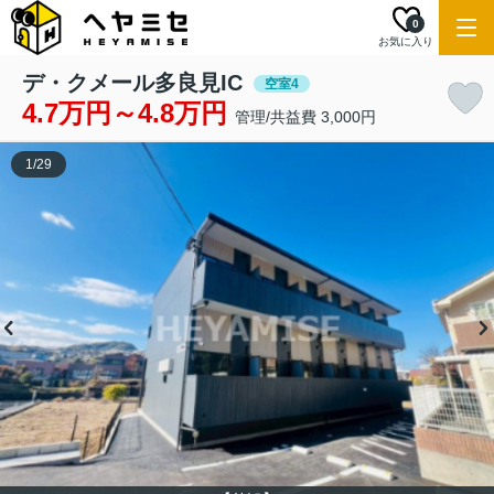
0
お気に入り
デ・クメール多良見IC
空室4
4.7万円～4.8万円
管理/共益費 3,000円
1
/
29