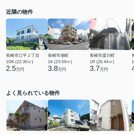
近隣の物件
長崎市江平２丁目
長崎市扇町
長崎市梁川町
1DK (22.30㎡)
1K (23.59㎡)
1R (26.44㎡)
1
2.5
3.8
3.7
万円
万円
万円
よく見られている物件