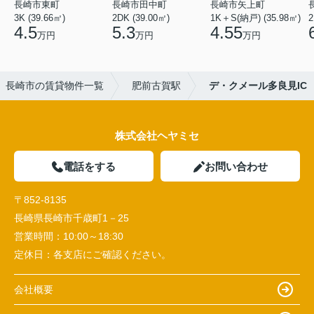
長崎市東町
長崎市田中町
長崎市矢上町
3K (39.66㎡)
2DK (39.00㎡)
1K＋S(納戸) (35.98㎡)
2
4.5
5.3
4.55
万円
万円
万円
長崎市の賃貸物件一覧
肥前古賀駅
デ・クメール多良見IC
株式会社ヘヤミセ
電話をする
お問い合わせ
〒852-8135
長崎県長崎市千歳町1－25
営業時間：
10:00～18:30
定休日：
各支店にご確認ください。
会社概要