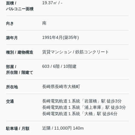
19.37㎡ / -
面積 /
バルコニー面積
南
向き
1991年4月(築35年)
築年月
賃貸マンション / 鉄筋コンクリート
種別 / 建物構造
603 / 6階 / 10階建
部屋 /
所在階 / 階建て
長崎県
長崎市
大橋町
所在地
長崎電気軌道１系統
「
岩屋橋
」駅 徒歩3分
交通
長崎電気軌道１系統
「
浦上車庫
」駅 徒歩3分
長崎電気軌道１系統
「
大橋
」駅 徒歩6分
近隣 / 11,000円 140m
駐車場 / 月額