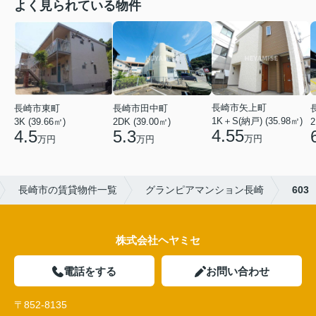
よく見られている物件
長崎市矢上町
長崎市田中町
長崎市東町
1K＋S(納戸) (35.98㎡)
2DK (39.00㎡)
2
3K (39.66㎡)
4.55
5.3
4.5
万円
万円
万円
長崎市の賃貸物件一覧
グランピアマンション長崎
603
株式会社ヘヤミセ
電話をする
お問い合わせ
〒852-8135