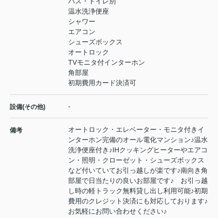
バス・トイレ別
温水洗浄便座
シャワー
エアコン
シューズボックス
オートロック
TVモニタ付インターホン
角部屋
初期費用カード決済可
-
設備(その他)
オートロック・エレベーター・モニタ付きイ
備考
ンターホン完備のオール電化マンション♪温水
洗浄便座付き♪IHクッキングヒーターやエアコ
ン・照明・クローゼット・シューズボックス
など付いていてお引っ越しが楽です♪南向き角
部屋で日当たりの良いお部屋です♪ お引っ越
し時の軽トラック無料貸し出し利用可能♪初期
費用のクレジット決済にも対応しております♪
お気軽にお問い合わせください♪