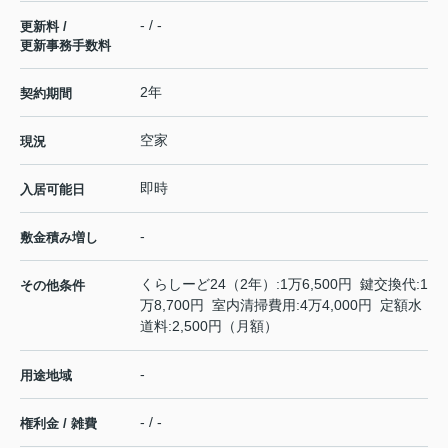
- / -
更新料 /
更新事務手数料
2年
契約期間
空家
現況
即時
入居可能日
-
敷金積み増し
くらしーど24（2年）:1万6,500円 鍵交換代:1
その他条件
万8,700円 室内清掃費用:4万4,000円 定額水
道料:2,500円（月額）
-
用途地域
- / -
権利金 / 雑費