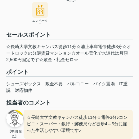
ーホン
エレベータ
ー
セールスポイント
☆長崎大学文教キャンパス徒歩11分☆浦上車庫電停徒歩3分☆オ
ートロックの分譲賃貸マンション☆オール電化で水道代は月額
2,500円固定です☆敷金・礼金ゼロ☆
ポイント
シューズボックス
敷金不要
バルコニー
バイク置場
IT重
説
対応物件
担当者のコメント
☆長崎大学文教キャンパス徒歩11分☆電停3分♪コン
ビニ・スーパー・銀行・郵便局など徒歩4～5分に揃
った生活しやすい環境です♪
【中園 郁
也】