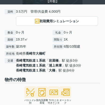
【外観】
3.5万円 管理/共益費 4,000円
賃料
初期費用シミュレーション
0ヶ月
0ヶ月
敷金
礼金
19.37㎡
1K
面積
間取り
築35年
6階/10階建
築年数
所在階
長崎県
長崎市
大橋町
所在地
長崎電気軌道１系統
「
岩屋橋
」駅 徒歩3分
交通
長崎電気軌道１系統
「
浦上車庫
」駅 徒歩3分
長崎電気軌道１系統
「
大橋
」駅 徒歩6分
物件の特徴
バストイレ
室内洗濯機
TVモニタ
オートロッ
別
置場
付きインタ
ク