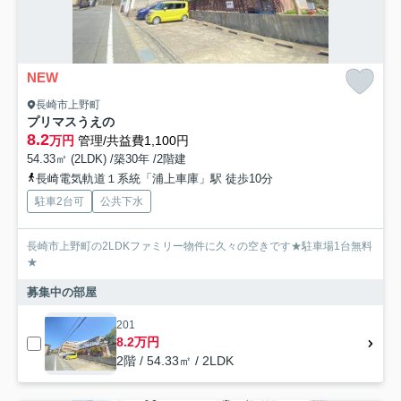
NEW
長崎市上野町
プリマスうえの
8.2
万円
管理/共益費1,100円
54.33㎡ (2LDK) /築30年 /2階建
長崎電気軌道１系統「浦上車庫」駅 徒歩10分
駐車2台可
公共下水
長崎市上野町の2LDKファミリー物件に久々の空きです★駐車場1台無料
★
募集中の部屋
201
8.2万円
2階 / 54.33㎡ / 2LDK