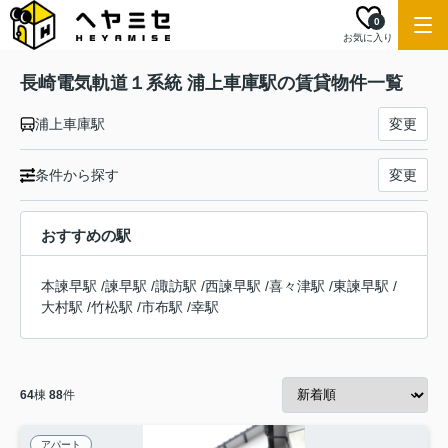
0
お気に入り
長崎電気軌道１系統 浦上車庫駅の賃貸物件一覧
浦上車庫駅
変更
条件から探す
変更
おすすめの駅
本諫早駅
/
諫早駅
/
諏訪駅
/
西諫早駅
/
喜々津駅
/
東諫早駅
/
大村駅
/
竹松駅
/
市布駅
/
幸駅
64
棟
88
件
アパート