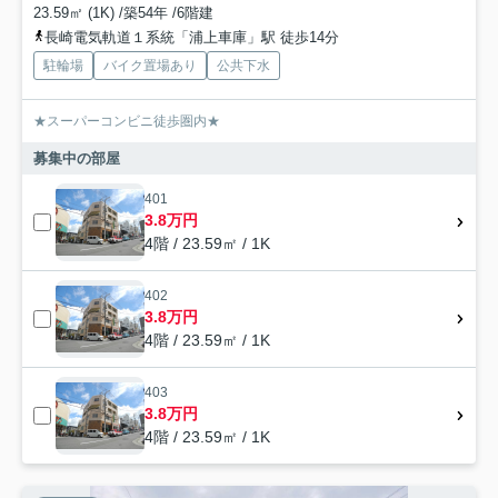
23.59㎡ (1K) /築54年 /6階建
長崎電気軌道１系統「浦上車庫」駅 徒歩14分
駐輪場
バイク置場あり
公共下水
★スーパーコンビニ徒歩圏内★
募集中の部屋
401
3.8万円
4階 / 23.59㎡ / 1K
402
3.8万円
4階 / 23.59㎡ / 1K
403
3.8万円
4階 / 23.59㎡ / 1K