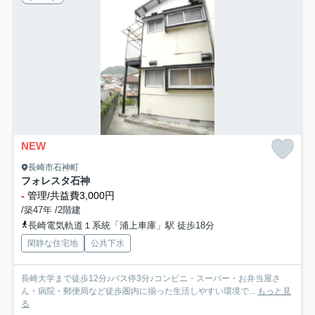
NEW
長崎市石神町
フォレスタ石神
-
管理/共益費3,000円
/築47年 /2階建
長崎電気軌道１系統「浦上車庫」駅 徒歩18分
閑静な住宅地
公共下水
長崎大学まで徒歩12分♪バス停3分♪コンビニ・スーパー・お弁当屋さ
ん・病院・郵便局など徒歩圏内に揃った生活しやすい環境で...
もっと見
る