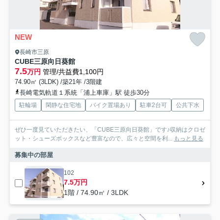
NEW
長崎市三原
CUBE三原向日葵館
7.5
万円
管理/共益費1,100円
74.90㎡ (3LDK) /築21年 /3階建
長崎電気軌道１系統「浦上車庫」駅 徒歩30分
駐輪場
閑静な住宅地
バイク置場あり
駐車2台可
公共下水
ぜひ一度見ていただきたい、「CUBE三原向日葵館」です♪収納はクロゼ
ット・シューズボックスなど豊富なので、広々と空間を利...
もっと見る
募集中の部屋
102
7.5万円
1階 / 74.90㎡ / 3LDK