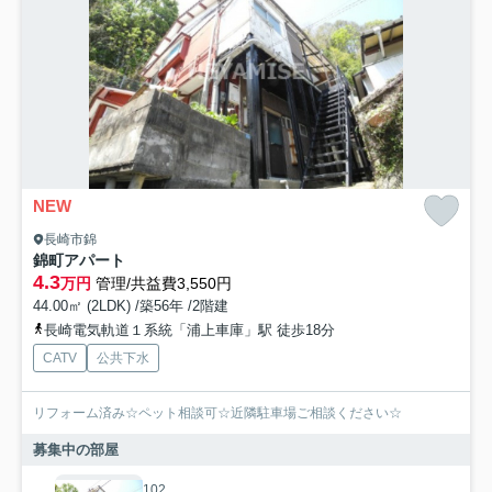
NEW
長崎市錦
錦町アパート
4.3
万円
管理/共益費3,550円
44.00㎡ (2LDK) /築56年 /2階建
長崎電気軌道１系統「浦上車庫」駅 徒歩18分
CATV
公共下水
リフォーム済み☆ペット相談可☆近隣駐車場ご相談ください☆
募集中の部屋
102