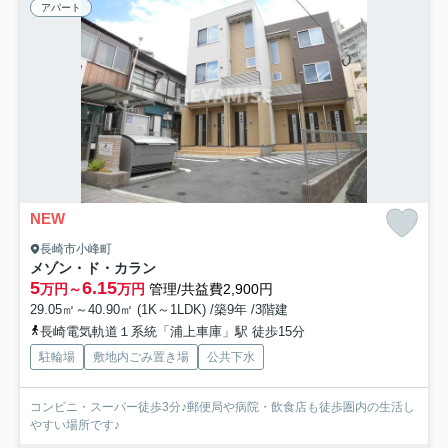
アパート
NEW
長崎市小峰町
メゾン・ド・カラン
5
6.15
万円～
万円
管理/共益費2,900円
29.05㎡～40.90㎡ (1K～1LDK) /築9年 /3階建
長崎電気軌道１系統「浦上車庫」駅 徒歩15分
駐輪場
敷地内ごみ置き場
公共下水
コンビニ・スーパー徒歩3分♪郵便局や病院・飲食店も徒歩圏内の生活し
やすい場所です♪