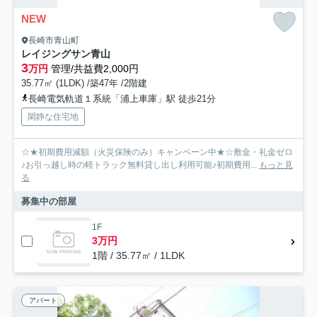
NEW
長崎市青山町
レイジングサン青山
3
万円
管理/共益費2,000円
35.77㎡ (1LDK) /築47年 /2階建
長崎電気軌道１系統「浦上車庫」駅 徒歩21分
閑静な住宅地
☆★初期費用減額（火災保険のみ）キャンペーン中★☆敷金・礼金ゼロ
♪お引っ越し時の軽トラック無料貸し出し利用可能♪初期費用...
もっと見
る
募集中の部屋
1F
3万円
1階 / 35.77㎡ / 1LDK
アパート