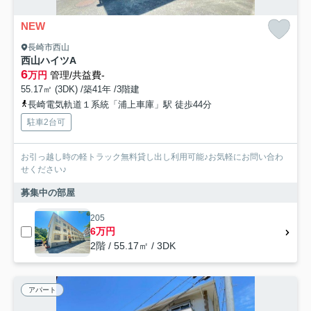
NEW
長崎市西山
西山ハイツA
6
万円
管理/共益費-
55.17㎡ (3DK) /築41年 /3階建
長崎電気軌道１系統「浦上車庫」駅 徒歩44分
駐車2台可
お引っ越し時の軽トラック無料貸し出し利用可能♪お気軽にお問い合わ
せください♪
募集中の部屋
205
6万円
2階 / 55.17㎡ / 3DK
アパート