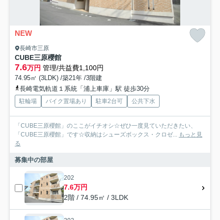
NEW
長崎市三原
CUBE三原櫻館
7.6
万円
管理/共益費1,100円
74.95㎡ (3LDK) /築21年 /3階建
長崎電気軌道１系統「浦上車庫」駅 徒歩30分
駐輪場
バイク置場あり
駐車2台可
公共下水
「CUBE三原櫻館」のここがイチオシ☆ぜひ一度見ていただきたい、
「CUBE三原櫻館」です☆収納はシューズボックス・クロゼ...
もっと見
る
募集中の部屋
202
7.6万円
2階 / 74.95㎡ / 3LDK