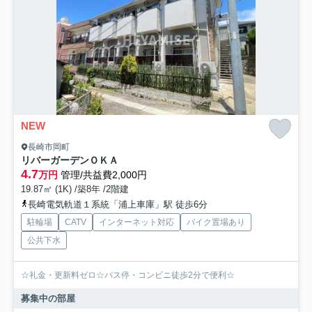
NEW
長崎市岡町
リバーガーデンＯＫＡ
4.7
万円
管理/共益費2,000円
19.87㎡ (1K) /築8年 /2階建
長崎電気軌道１系統「浦上車庫」駅 徒歩6分
駐輪場
CATV
インターネット対応
バイク置場あり
公共下水
☆礼金・更新料ゼロ☆バス停・コンビニ徒歩2分で便利☆
募集中の部屋