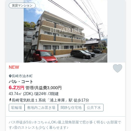
賃貸マンション
NEW
長崎市油木町
パル・コート
6.2
万円
管理/共益費3,000円
43.74㎡ (2DK) /築24年 /3階建
長崎電気軌道１系統「浦上車庫」駅 徒歩17分
駐輪場
敷地内ごみ置き場
閑静な住宅地
公共下水
バス停徒歩5分♪ネコちゃんOK♪最上階角部屋で窓が多く明るいお部屋で
す♪音のストレスも少なく暮らせます♪