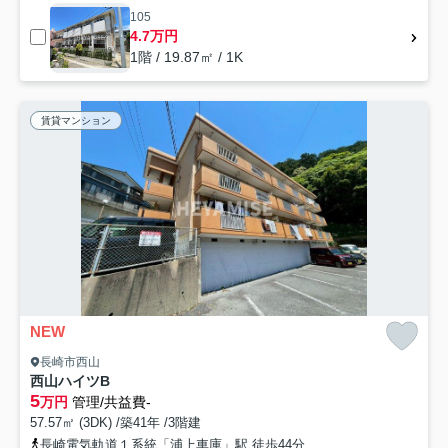
105
4.7万円
1階 / 19.87㎡ / 1K
賃貸マンション
NEW
長崎市西山
西山ハイツB
5
万円
管理/共益費-
57.57㎡ (3DK) /築41年 /3階建
長崎電気軌道１系統「浦上車庫」駅 徒歩44分