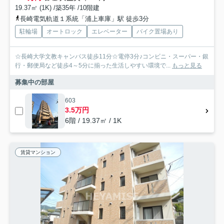
19.37㎡ (1K) /築35年 /10階建
長崎電気軌道１系統「浦上車庫」駅 徒歩3分
駐輪場
オートロック
エレベーター
バイク置場あり
☆長崎大学文教キャンパス徒歩11分☆電停3分♪コンビニ・スーパー・銀
行・郵便局など徒歩4～5分に揃った生活しやすい環境で...
もっと見る
募集中の部屋
603
3.5万円
6階 / 19.37㎡ / 1K
賃貸マンション