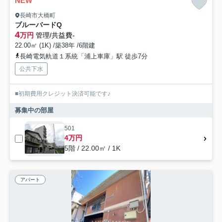
NEW
長崎市大橋町
ブルーバードQ
4
万円
管理/共益費-
22.00㎡ (1K) /築38年 /6階建
長崎電気軌道１系統「浦上車庫」駅 徒歩7分
公共下水
■初期費用クレジット決済可能です♪
募集中の部屋
501
4万円
5階 / 22.00㎡ / 1K
アパート