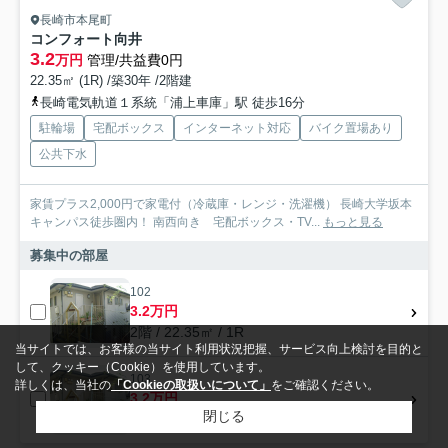
長崎市本尾町
コンフォート向井
3.2
万円
管理/共益費0円
22.35㎡ (1R) /築30年 /2階建
長崎電気軌道１系統「浦上車庫」駅 徒歩16分
駐輪場
宅配ボックス
インターネット対応
バイク置場あり
公共下水
家賃プラス2,000円で家電付（冷蔵庫・レンジ・洗濯機） 長崎大学坂本
キャンパス徒歩圏内！ 南西向き 宅配ボックス・TV...
もっと見る
募集中の部屋
102
3.2万円
2階 / 22.35㎡ / 1R
当サイトでは、お客様の当サイト利用状況把握、サービス向上検討を目的と
して、クッキー（Cookie）を使用しています。
103
詳しくは、当社の
「Cookieの取扱いについて」
をご確認ください。
3.2万円
閉じる
2階 / 22.35㎡ / 1R