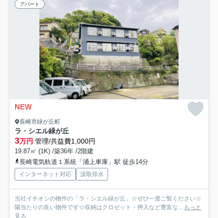
アパート
NEW
長崎市緑が丘町
ラ・シエル緑が丘
3
万円
管理/共益費1,000円
19.87㎡ (1K) /築36年 /2階建
長崎電気軌道１系統「浦上車庫」駅 徒歩14分
インターネット対応
汲取排水
当社イチオシの物件の「ラ・シエル緑が丘」☆ぜひ一度ご覧ください☆
陽当たりの良い物件です☆収納はクロゼット・押入など豊富な...
もっと
見る