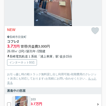
NEW
長崎市目覚町
コフレ2
3.7
万円
管理/共益費3,000円
26.00㎡ (1R) /築31年 /2階建
長崎電気軌道１系統「浦上車庫」駅 徒歩15分
インターネット対応
お引っ越し時の軽トラック無料貸し出し利用可能♪初期費用のクレジッ
ト決済にも対応しております♪お気軽にお問い合わせください...
もっと
見る
募集中の部屋
103
3.7万円