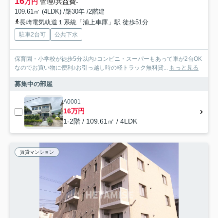
16
万円
管理/共益費-
109.61㎡ (4LDK) /築30年 /2階建
長崎電気軌道１系統「浦上車庫」駅 徒歩51分
駐車2台可
公共下水
保育園・小学校が徒歩5分以内♪コンビニ・スーパーもあって車が2台OK
なのでお買い物に便利♪お引っ越し時の軽トラック無料貸...
もっと見る
募集中の部屋
A0001
16万円
1-2階 / 109.61㎡ / 4LDK
賃貸マンション