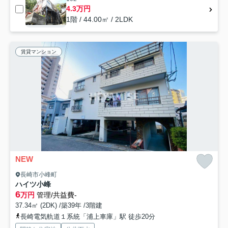
4.3万円
1階 / 44.00㎡ / 2LDK
賃貸マンション
NEW
長崎市小峰町
ハイツ小峰
6
万円
管理/共益費-
37.34㎡ (2DK) /築39年 /3階建
長崎電気軌道１系統「浦上車庫」駅 徒歩20分