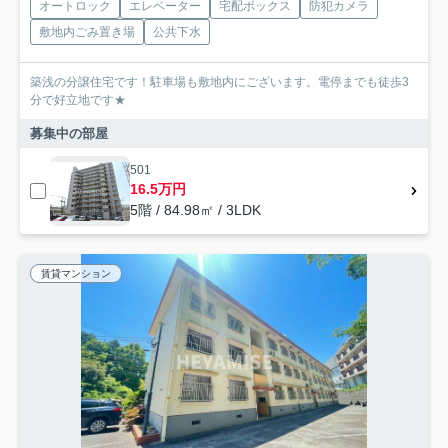
オートロック
エレベーター
宅配ボックス
防犯カメラ
敷地内ごみ置き場
公共下水
築浅の分譲住宅です！駐車場も敷地内にございます。電停までも徒歩3
分で好立地です★
募集中の部屋
501
16.5万円
5階 / 84.98㎡ / 3LDK
賃貸マンション