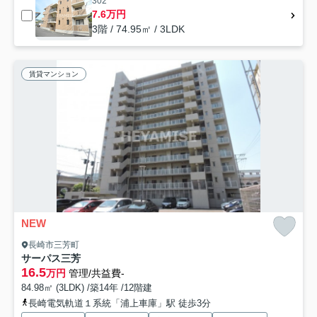
302
7.6万円
3階 / 74.95㎡ / 3LDK
賃貸マンション
NEW
長崎市三芳町
サーパス三芳
16.5
万円
管理/共益費-
84.98㎡ (3LDK) /築14年 /12階建
長崎電気軌道１系統「浦上車庫」駅 徒歩3分