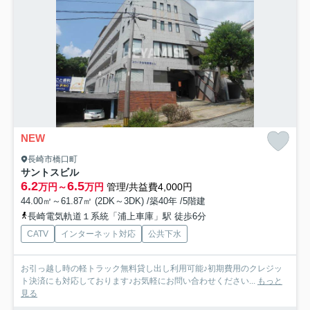
NEW
長崎市橋口町
サントスビル
6.2
6.5
万円～
万円
管理/共益費4,000円
44.00㎡～61.87㎡ (2DK～3DK) /築40年 /5階建
長崎電気軌道１系統「浦上車庫」駅 徒歩6分
CATV
インターネット対応
公共下水
お引っ越し時の軽トラック無料貸し出し利用可能♪初期費用のクレジッ
ト決済にも対応しております♪お気軽にお問い合わせください...
もっと
見る