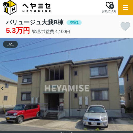
0
お気に入り
バリュージュ大我B棟
空室1
5.3万円
管理/共益費 4,100円
1
/
21