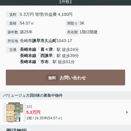
【外観】
5.3万円 管理/共益費 4,100円
賃料
54.07㎡
3K
面積
間取り
築25年
1階/2階建
築年数
所在階
長崎県
諫早市
久山町
1543-17
所在地
長崎本線
「
喜々津
」駅 徒歩24分
交通
長崎本線
「
西諫早
」駅 徒歩39分
長崎本線
「
市布
」駅 徒歩51分
お問い合わせ
無料
バリュージュ大我B棟の募集中物件
101
5.3万円
1階 / 16.35坪(54.07㎡)