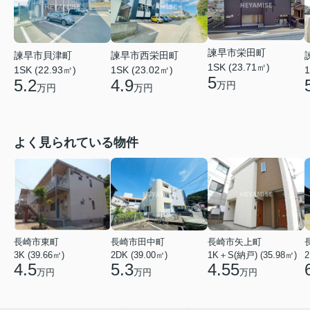
諫早市栄田町
諫早市貝津町
諫早市西栄田町
1SK (23.71㎡)
1SK (22.93㎡)
1SK (23.02㎡)
1
5
5.2
4.9
万円
万円
万円
よく見られている物件
長崎市東町
長崎市田中町
長崎市矢上町
3K (39.66㎡)
2DK (39.00㎡)
1K＋S(納戸) (35.98㎡)
2
4.5
5.3
4.55
万円
万円
万円