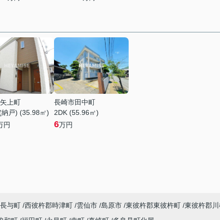
矢上町
長崎市田中町
納戸) (35.98㎡)
2DK (55.96㎡)
6
万円
万円
長与町
西彼杵郡時津町
雲仙市
島原市
東彼杵郡東彼杵町
東彼杵郡川