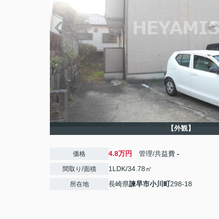
【外観】
4.8万円
管理/共益費
-
価格
1LDK/34.78㎡
間取り/面積
長崎県
諫早市
小川町
298-18
所在地