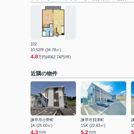
102
10.52坪 (34.78㎡)
4.8
万円(4562.74円/坪)
近隣の物件
諫早市小野町
諫早市貝津町
1K (25.00㎡)
1SK (22.93㎡)
1
4.3
5.2
5
万円
万円