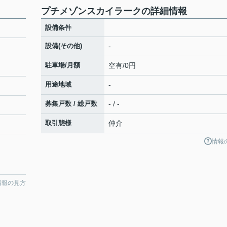
プチメゾンスカイラークの詳細情報
設備条件
設備(その他)
-
駐車場/月額
空有/0円
用途地域
-
募集戸数 / 総戸数
- / -
取引態様
仲介
情報
情報の見方