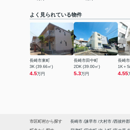
よく見られている物件
長崎市東町
長崎市田中町
長崎市
3K (39.66㎡)
2DK (39.00㎡)
1K＋S(
4.5
5.3
4.55
万円
万円
市区町村から探す
長崎市
諫早市
大村市
西彼杵郡