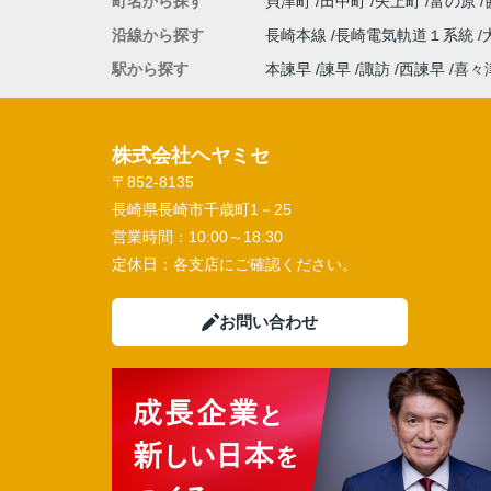
町名から探す
貝津町
田中町
矢上町
富の原
沿線から探す
長崎本線
長崎電気軌道１系統
駅から探す
本諫早
諫早
諏訪
西諫早
喜々
株式会社ヘヤミセ
〒852-8135
長崎県長崎市千歳町1－25
営業時間：
10:00～18:30
定休日：
各支店にご確認ください。
お問い合わせ