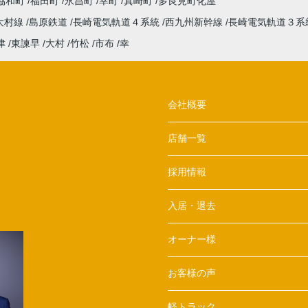
協和町
福田町
永昌町
幸町
真崎町
多良見町化屋
大村線
島原鉄道
長崎電気軌道４系統
西九州新幹線
長崎電気軌道３系
津
東諫早
大村
竹松
市布
幸
会社概要
店舗一覧
採用情報
入居・退去
オーナー様
お客様の声
軽トラック