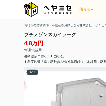
借りる
長崎市の賃貸物件・不動産をお探しなら株式会社ヘヤミセ
プチメゾンスカイラーク
4.8万円
管理/共益費 -
長崎県
諫早市
小川町
298-18
島原鉄道「幸」駅徒歩22分
島原鉄道「本諫早」駅徒
1
/
18