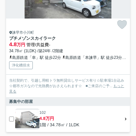
諫早市小川町
プチメゾンスカイラーク
4.8
万円
管理/共益費-
34.78㎡ (1LDK) /築24年 /2階建
島原鉄道「幸」駅 徒歩22分
島原鉄道「本諫早」駅 徒歩23分
島原
浄化槽排水
当社契約で、引越し用軽トラ無料貸出しサービス有り☆駐車場1台込み
☆都市ガスなので光熱費がおさえられます☆ ■ご来店のご予...
もっと
見る
募集中の部屋
102
4.8万円
1階 / 34.78㎡ / 1LDK