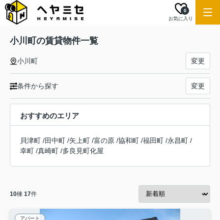
0
お気に入り
小川町の賃貸物件一覧
小川町
変更
条件から探す
変更
おすすめのエリア
貝津町
/
田中町
/
矢上町
/
富の原
/
協和町
/
福田町
/
永昌町
/
幸町
/
真崎町
/
多良見町化屋
10
棟
17
件
アパート