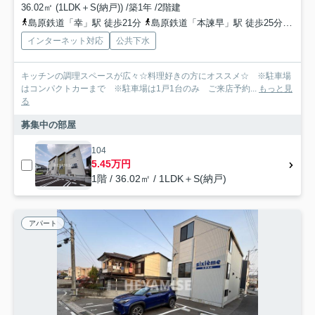
36.02㎡ (1LDK＋S(納戸)) /築1年 /2階建
島原鉄道「幸」駅 徒歩21分
島原鉄道「本諫早」駅 徒歩25分
島原
インターネット対応
公共下水
キッチンの調理スペースが広々☆料理好きの方にオススメ☆ ※駐車場
はコンパクトカーまで ※駐車場は1戸1台のみ ご来店予約...
もっと見
る
募集中の部屋
104
5.45万円
1階 / 36.02㎡ / 1LDK＋S(納戸)
アパート