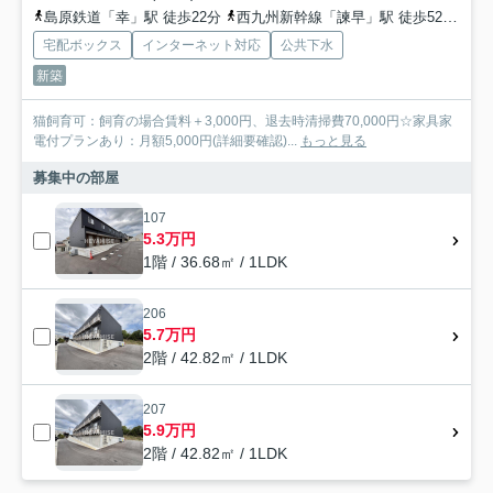
島原鉄道「幸」駅 徒歩22分
西九州新幹線「諫早」駅 徒歩52分
大
宅配ボックス
インターネット対応
公共下水
新築
猫飼育可：飼育の場合賃料＋3,000円、退去時清掃費70,000円☆家具家
電付プランあり：月額5,000円(詳細要確認)...
もっと見る
募集中の部屋
107
5.3万円
1階 / 36.68㎡ / 1LDK
206
5.7万円
2階 / 42.82㎡ / 1LDK
207
5.9万円
2階 / 42.82㎡ / 1LDK