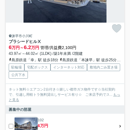
諫早市小川町
プラシードヒルⅩ
6
6.2
万円～
万円
管理/共益費2,100円
43.97㎡～44.02㎡ (1LDK) /築1年未満 /2階建
島原鉄道「幸」駅 徒歩18分
島原鉄道「本諫早」駅 徒歩25分
島原
駐輪場
宅配ボックス
インターネット対応
敷地内ごみ置き場
公共下水
ネット無料☆エアコン2台付き☆嬉しい都市ガス物件です☆当社契約
で、引越し用軽トラ無料貸出しサービス有り☆ ご来店予約でス...
もっ
と見る
募集中の部屋
102
6万円