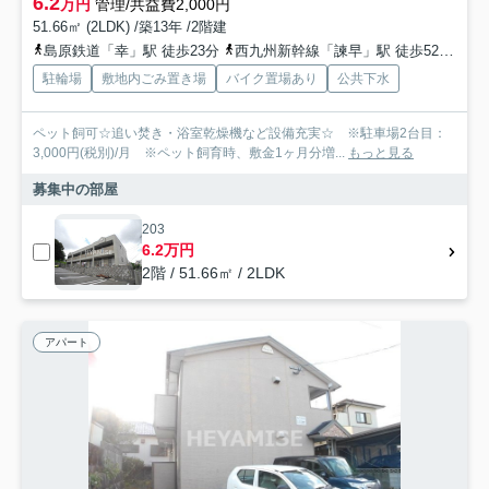
6.2
万円
管理/共益費2,000円
51.66㎡ (2LDK) /築13年 /2階建
島原鉄道「幸」駅 徒歩23分
西九州新幹線「諫早」駅 徒歩52分
長
駐輪場
敷地内ごみ置き場
バイク置場あり
公共下水
ペット飼可☆追い焚き・浴室乾燥機など設備充実☆ ※駐車場2台目：
3,000円(税別)/月 ※ペット飼育時、敷金1ヶ月分増...
もっと見る
募集中の部屋
203
6.2万円
2階 / 51.66㎡ / 2LDK
アパート