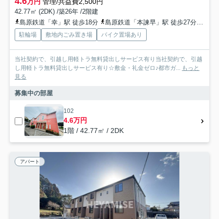
4.6
万円
管理/共益費2,500円
42.77㎡ (2DK) /築26年 /2階建
島原鉄道「幸」駅 徒歩18分
島原鉄道「本諫早」駅 徒歩27分
島原
駐輪場
敷地内ごみ置き場
バイク置場あり
当社契約で、引越し用軽トラ無料貸出しサービス有り当社契約で、引越
し用軽トラ無料貸出しサービス有り☆敷金・礼金ゼロ♪都市ガ...
もっと
見る
募集中の部屋
102
4.6万円
1階 / 42.77㎡ / 2DK
アパート