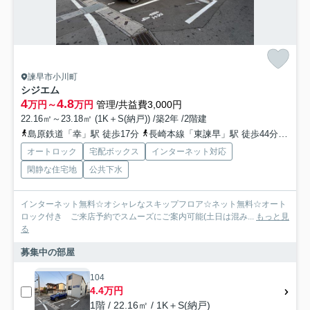
諫早市小川町
シジエム
4
4.8
万円～
万円
管理/共益費3,000円
22.16㎡～23.18㎡ (1K＋S(納戸)) /築2年 /2階建
島原鉄道「幸」駅 徒歩17分
長崎本線「東諫早」駅 徒歩44分
西九
オートロック
宅配ボックス
インターネット対応
閑静な住宅地
公共下水
インターネット無料☆オシャレなスキップフロア☆ネット無料☆オート
ロック付き ご来店予約でスムーズにご案内可能(土日は混み...
もっと見
る
募集中の部屋
104
4.4万円
1階 / 22.16㎡ / 1K＋S(納戸)