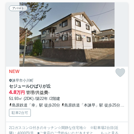
アパート
NEW
諫早市小川町
セジュールひばりが丘
4.8
万円
管理/共益費-
51.93㎡ (2DK) /築22年 /2階建
島原鉄道「幸」駅 徒歩20分
島原鉄道「本諫早」駅 徒歩25分
島原
駐車2台可
2口ガスコンロ付きのキッチン☆閑静な住宅地☆ ※駐車場2台目(近
隣)：4000円/月 ■ご来店のご予約をいただきますと、...
もっと見る