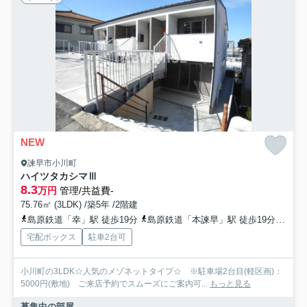
NEW
諫早市小川町
ハイツタカシマⅢ
8.3
万円
管理/共益費-
75.76㎡ (3LDK) /築5年 /2階建
島原鉄道「幸」駅 徒歩19分
島原鉄道「本諫早」駅 徒歩19分
長崎
宅配ボックス
駐車2台可
小川町の3LDK☆人気のメゾネットタイプ☆ ※駐車場2台目(軽区画)：
5000円(敷地) ご来店予約でスムーズにご案内可...
もっと見る
募集中の部屋