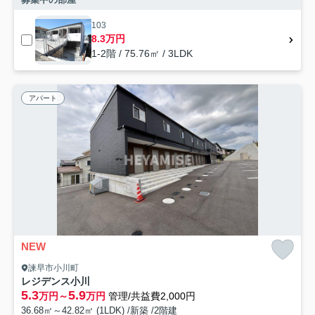
103
8.3万円
1-2階 / 75.76㎡ / 3LDK
アパート
NEW
諫早市小川町
レジデンス小川
5.3
5.9
万円～
万円
管理/共益費2,000円
36.68㎡～42.82㎡ (1LDK) /新築 /2階建