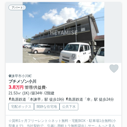
アパート
諫早市小川町
プチメゾン小川
3.8
万円
管理/共益費-
21.53㎡ (1K) /築34年 /2階建
島原鉄道「本諫早」駅 徒歩19分
島原鉄道「幸」駅 徒歩24分
宅配ボックス
閑静な住宅地
公共下水
☆賃料1ヶ月フリーレント☆ネット無料・宅配BOX・駐車場1台無料(小
型車まで) 当社契約で、引越し用軽トラ無料貸出しサー...
もっと見る