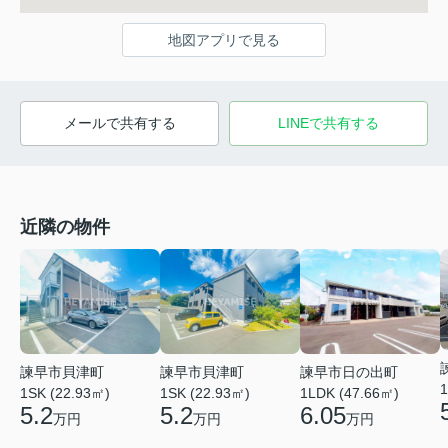
地図アプリで見る
メールで共有する
LINEで共有する
近隣の物件
諫早市貝津町
諫早市貝津町
諫早市日の出町
1
1SK (22.93㎡)
1SK (22.93㎡)
1LDK (47.66㎡)
5.2
5.2
6.05
万円
万円
万円