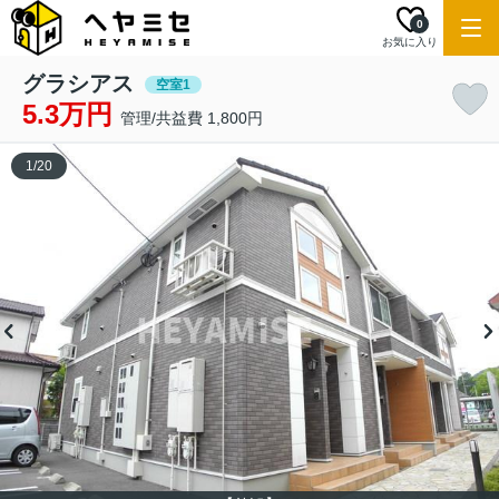
0
お気に入り
グラシアス
空室1
5.3万円
管理/共益費 1,800円
1
/
20