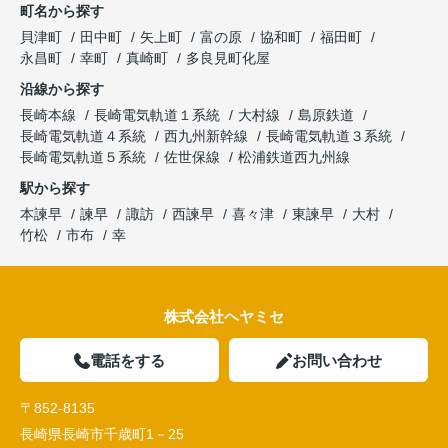
町名から探す
貝津町
田中町
矢上町
富の原
協和町
福田町
永昌町
幸町
真崎町
多良見町化屋
沿線から探す
長崎本線
長崎電気軌道１系統
大村線
島原鉄道
長崎電気軌道４系統
西九州新幹線
長崎電気軌道３系統
長崎電気軌道５系統
佐世保線
松浦鉄道西九州線
駅から探す
本諫早
諫早
諏訪
西諫早
喜々津
東諫早
大村
竹松
市布
幸
株式会社ヘヤミセ
電話をする
お問い合わせ
〒852-8135
長崎県長崎市千歳町1－25