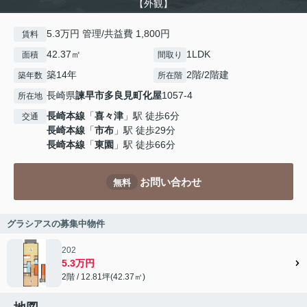
【外観】
5.3万円 管理/共益費 1,800円
賃料
42.37㎡
1LDK
面積
間取り
築14年
2階/2階建
築年数
所在階
長崎県
諫早市
多良見町化屋
1057-4
所在地
長崎本線
「
喜々津
」駅 徒歩6分
交通
長崎本線
「
市布
」駅 徒歩29分
長崎本線
「
東園
」駅 徒歩66分
お問い合わせ
無料
グラシアスの募集中物件
202
5.3万円
2階 / 12.81坪(42.37㎡)