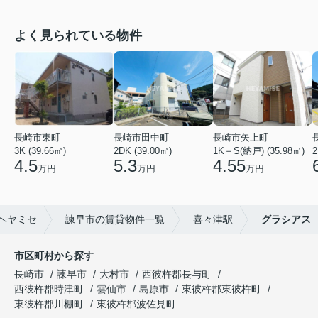
よく見られている物件
長崎市東町
長崎市田中町
長崎市矢上町
3K (39.66㎡)
2DK (39.00㎡)
1K＋S(納戸) (35.98㎡)
2
4.5
5.3
4.55
万円
万円
万円
ヘヤミセ
諫早市の賃貸物件一覧
喜々津駅
グラシアス
市区町村から探す
長崎市
諫早市
大村市
西彼杵郡長与町
西彼杵郡時津町
雲仙市
島原市
東彼杵郡東彼杵町
東彼杵郡川棚町
東彼杵郡波佐見町