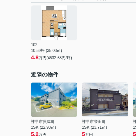
102
10.59坪 (35.03㎡)
4.8
万円(4532.58円/坪)
近隣の物件
諫早市貝津町
諫早市栄田町
1SK (22.93㎡)
1SK (23.71㎡)
1
5.2
5
5
万円
万円