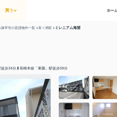
買う
ホー
ミレニアム海望
諫早市の賃貸物件一覧
喜々津駅
徒歩34分
長崎本線「東園」駅徒歩58分