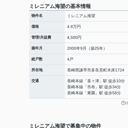
ミレニアム海望の基本情報
物件名
ミレニアム海望
価格
4.8万円
管理/共益費
4,500円
築年月
2000年9月（築25年）
総戸数
4戸
所在地
長崎県
諫早市
多良見町木床
1724
交通
長崎本線
「
喜々津
」駅 徒歩10分
長崎本線
「
市布
」駅 徒歩34分
長崎本線
「
東園
」駅 徒歩58分
ミレニアム海望で募集中の物件