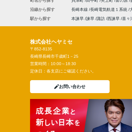
町名から探す
貝津町
田中町
矢上町
富の原
沿線から探す
長崎本線
長崎電気軌道１系統
駅から探す
本諫早
諫早
諏訪
西諫早
喜々
株式会社ヘヤミセ
〒852-8135
長崎県長崎市千歳町1－25
営業時間：
10:00～18:30
定休日：
各支店にご確認ください。
お問い合わせ