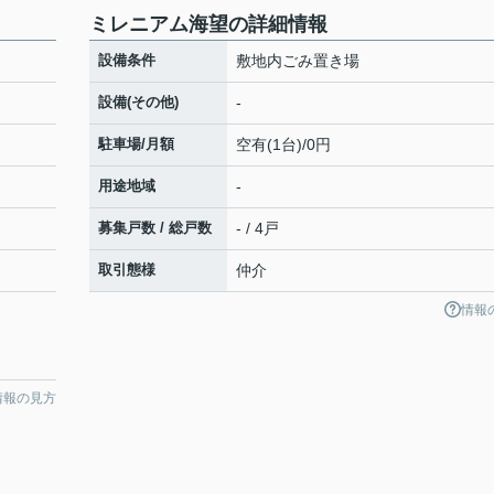
ミレニアム海望の詳細情報
設備条件
敷地内ごみ置き場
設備(その他)
-
駐車場/月額
空有(1台)/0円
用途地域
-
募集戸数 / 総戸数
- / 4戸
取引態様
仲介
情報
情報の見方