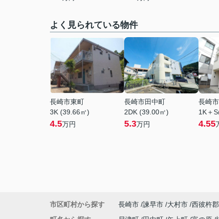
よく見られている物件
長崎市東町
長崎市田中町
長崎市
3K (39.66㎡)
2DK (39.00㎡)
1K＋S(
4.5
5.3
4.55
万円
万円
市区町村から探す
長崎市
諫早市
大村市
西彼杵郡