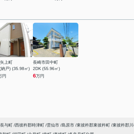
矢上町
長崎市田中町
納戸) (35.98㎡)
2DK (55.96㎡)
6
万円
万円
長与町
西彼杵郡時津町
雲仙市
島原市
東彼杵郡東彼杵町
東彼杵郡川