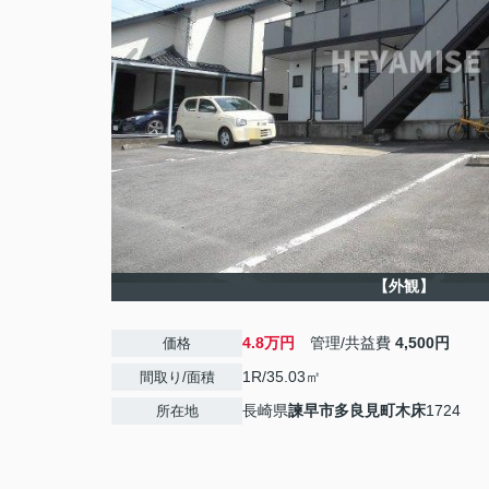
【外観】
4.8万円
管理/共益費
4,500円
価格
1R/35.03㎡
間取り/面積
長崎県
諫早市
多良見町木床
1724
所在地