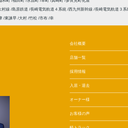
協和町
福田町
永昌町
幸町
真崎町
多良見町化屋
大村線
島原鉄道
長崎電気軌道４系統
西九州新幹線
長崎電気軌道３系
津
東諫早
大村
竹松
市布
幸
会社概要
店舗一覧
採用情報
入居・退去
オーナー様
お客様の声
軽トラック