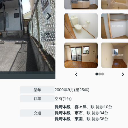
2000年9月(築25年)
築年
空有(1台)
駐車
長崎本線
「
喜々津
」駅 徒歩10分
長崎本線
「
市布
」駅 徒歩34分
交通
長崎本線
「
東園
」駅 徒歩58分