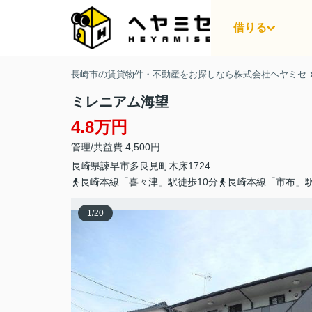
借りる
長崎市の賃貸物件・不動産をお探しなら株式会社ヘヤミセ
ミレニアム海望
4.8万円
管理/共益費 4,500円
長崎県
諫早市
多良見町木床
1724
長崎本線「喜々津」駅徒歩10分
長崎本線「市布」駅
1
/
20