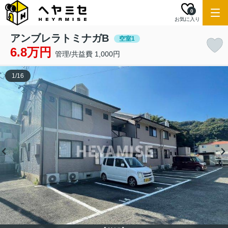
0
お気に入り
アンブレラトミナガB
空室1
6.8万円
管理/共益費 1,000円
1
/
16