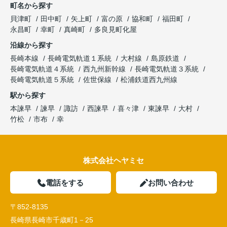
町名から探す
貝津町
田中町
矢上町
富の原
協和町
福田町
永昌町
幸町
真崎町
多良見町化屋
沿線から探す
長崎本線
長崎電気軌道１系統
大村線
島原鉄道
長崎電気軌道４系統
西九州新幹線
長崎電気軌道３系統
長崎電気軌道５系統
佐世保線
松浦鉄道西九州線
駅から探す
本諫早
諫早
諏訪
西諫早
喜々津
東諫早
大村
竹松
市布
幸
株式会社ヘヤミセ
電話をする
お問い合わせ
〒852-8135
長崎県長崎市千歳町1－25