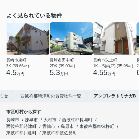
よく見られている物件
長崎市東町
長崎市田中町
長崎市矢上町
3K (39.66㎡)
2DK (39.00㎡)
1K＋S(納戸) (35.98㎡)
2
4.5
5.3
4.55
万円
万円
万円
ミセ
西彼杵郡時津町の賃貸物件一覧
アンブレラトミナガB
市区町村から探す
長崎市
諫早市
大村市
西彼杵郡長与町
西彼杵郡時津町
雲仙市
島原市
東彼杵郡東彼杵町
東彼杵郡川棚町
東彼杵郡波佐見町