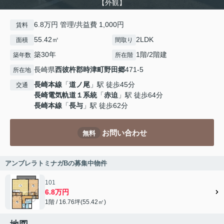
【外観】
6.8万円 管理/共益費 1,000円
賃料
55.42㎡
2LDK
面積
間取り
築30年
1階/2階建
築年数
所在階
長崎県
西彼杵郡時津町
野田郷
471-5
所在地
長崎本線
「
道ノ尾
」駅 徒歩45分
交通
長崎電気軌道１系統
「
赤迫
」駅 徒歩64分
長崎本線
「
長与
」駅 徒歩62分
お問い合わせ
無料
アンブレラトミナガBの募集中物件
101
6.8万円
1階 / 16.76坪(55.42㎡)