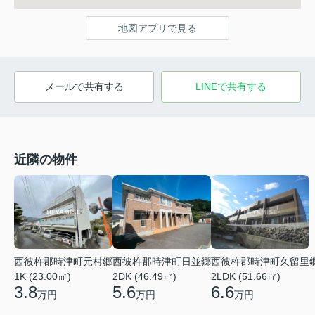
地図アプリで見る
メールで共有する
LINEで共有する
近隣の物件
西彼杵郡時津町元村郷
西彼杵郡時津町久留里
西彼杵郡時津町日並郷
1K (23.00㎡)
2LDK (51.66㎡)
2DK (46.49㎡)
3.8
6.6
5.6
万円
万円
万円