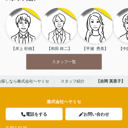
【岸上 旺樹】
【和田 柊二】
【平瀬  秀美】
【中
スタッフ一覧
お探しなら株式会社ヘヤミセ
スタッフ紹介
【吉岡 英里子】
株式会社ヘヤミセ
電話をする
お問い合わせ
〒852-8135