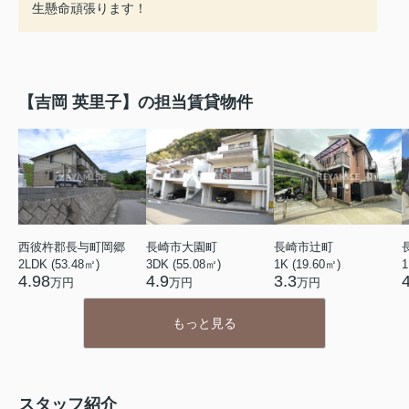
生懸命頑張ります！
【吉岡 英里子】の担当賃貸物件
西彼杵郡長与町岡郷
長崎市大園町
長崎市辻町
2LDK (53.48㎡)
3DK (55.08㎡)
1K (19.60㎡)
1
4.98
4.9
3.3
万円
万円
万円
もっと見る
スタッフ紹介