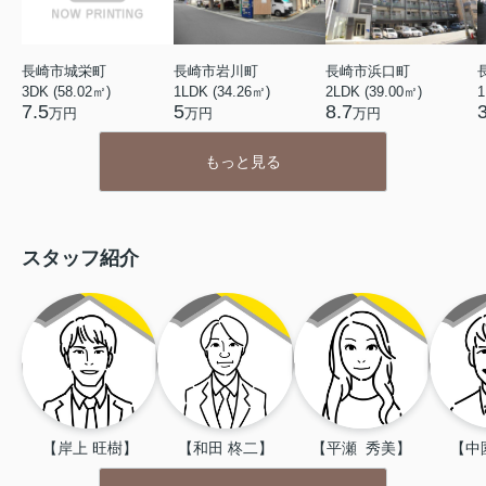
長崎市城栄町
長崎市岩川町
長崎市浜口町
3DK (58.02㎡)
1LDK (34.26㎡)
2LDK (39.00㎡)
1
7.5
5
8.7
万円
万円
万円
もっと見る
スタッフ紹介
【岸上 旺樹】
【和田 柊二】
【平瀬  秀美】
【中