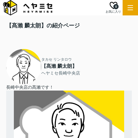
0
お気に入り
【髙瀨 麟太朗】の紹介ページ
タカセ リンタロウ
【髙瀨 麟太朗】
ヘヤミセ長崎中央店
長崎中央店の髙瀨です！