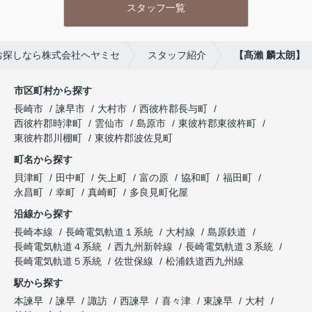
スタッフ一覧
お探しなら株式会社ヘヤミセ
スタッフ紹介
【髙瀨 麟太朗】
市区町村から探す
長崎市
諫早市
大村市
西彼杵郡長与町
西彼杵郡時津町
雲仙市
島原市
東彼杵郡東彼杵町
東彼杵郡川棚町
東彼杵郡波佐見町
町名から探す
貝津町
田中町
矢上町
富の原
協和町
福田町
永昌町
幸町
真崎町
多良見町化屋
沿線から探す
長崎本線
長崎電気軌道１系統
大村線
島原鉄道
長崎電気軌道４系統
西九州新幹線
長崎電気軌道３系統
長崎電気軌道５系統
佐世保線
松浦鉄道西九州線
駅から探す
本諫早
諫早
諏訪
西諫早
喜々津
東諫早
大村