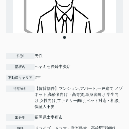
男性
性別
ヘヤミセ長崎中央店
部署名
2年
不動産キャリア
【賃貸物件】マンション,アパート,一戸建て,メゾ
得意物件
ネット,高齢者向け・高専賃,単身者向け,学生向
け,女性向け,ファミリー向け,ペット対応・相談,
保証人不要
福岡県太宰府市
出身地
ドライブ、ドラマ・音楽鑑賞、高校野球観戦
趣味