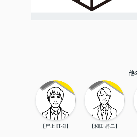
他
【岸上 旺樹】
【和田 柊二】