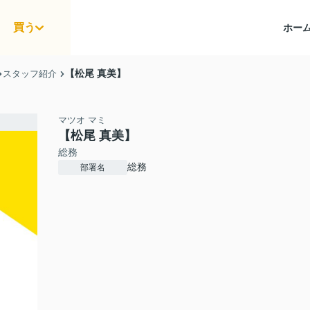
買う
ホー
【松尾 真美】
スタッフ紹介
マツオ マミ
【松尾 真美】
総務
総務
部署名