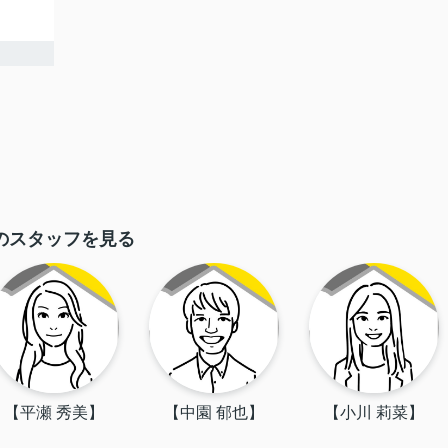
のスタッフを見る
【平瀬 秀美】
【中園 郁也】
【小川 莉菜】