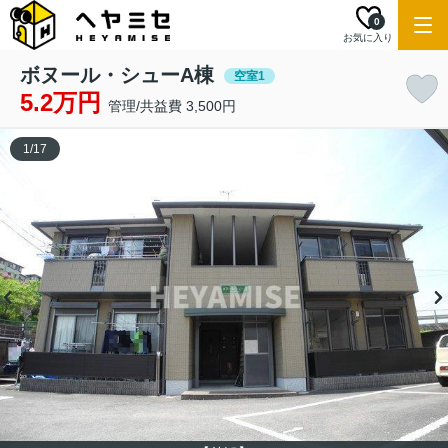
0
お気に入り
ボヌール・シューA棟
空室1
5.2万円
管理/共益費 3,500円
1
/
17