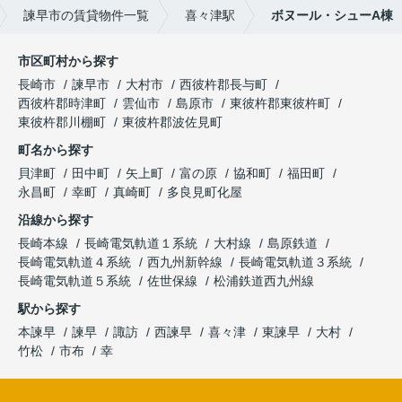
諫早市の賃貸物件一覧
喜々津駅
ボヌール・シューA棟
市区町村から探す
長崎市
諫早市
大村市
西彼杵郡長与町
西彼杵郡時津町
雲仙市
島原市
東彼杵郡東彼杵町
東彼杵郡川棚町
東彼杵郡波佐見町
町名から探す
貝津町
田中町
矢上町
富の原
協和町
福田町
永昌町
幸町
真崎町
多良見町化屋
沿線から探す
長崎本線
長崎電気軌道１系統
大村線
島原鉄道
長崎電気軌道４系統
西九州新幹線
長崎電気軌道３系統
長崎電気軌道５系統
佐世保線
松浦鉄道西九州線
駅から探す
本諫早
諫早
諏訪
西諫早
喜々津
東諫早
大村
竹松
市布
幸