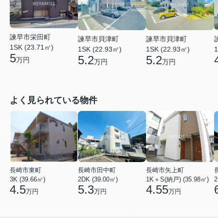
諫早市栄田町
諫早市貝津町
諫早市貝津町
1SK (23.71㎡)
1SK (22.93㎡)
1SK (22.93㎡)
1
5
5.2
5.2
万円
万円
万円
よく見られている物件
長崎市東町
長崎市田中町
長崎市矢上町
3K (39.66㎡)
2DK (39.00㎡)
1K＋S(納戸) (35.98㎡)
2
4.5
5.3
4.55
万円
万円
万円