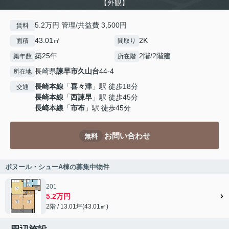
【外観】
5.2万円 管理/共益費 3,500円
賃料
43.01㎡
2K
面積
間取り
築25年
2階/2階建
築年数
所在階
長崎県
諫早市
久山台
44-4
所在地
長崎本線
「
喜々津
」駅 徒歩18分
交通
長崎本線
「
西諫早
」駅 徒歩45分
長崎本線
「
市布
」駅 徒歩45分
お問い合わせ
無料
ボヌール・シューA棟の募集中物件
201
5.2万円
2階 / 13.01坪(43.01㎡)