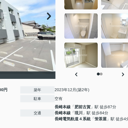
000円
2023年12月(築2年)
築年
空有
駐車
長崎本線
「
肥前古賀
」駅 徒歩87分
長崎本線
「
現川
」駅 徒歩84分
交通
長崎電気軌道４系統
「
蛍茶屋
」駅 徒歩4