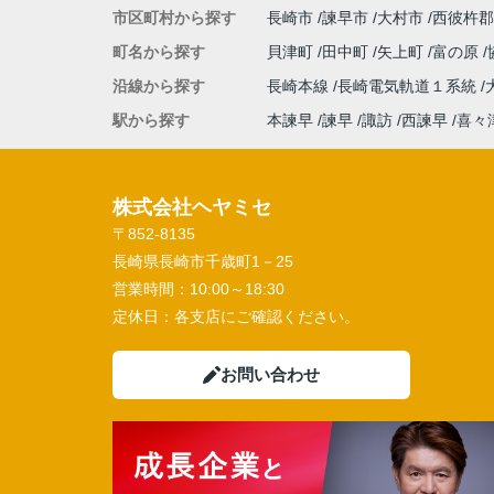
市区町村から探す
長崎市
諫早市
大村市
西彼杵郡
町名から探す
貝津町
田中町
矢上町
富の原
沿線から探す
長崎本線
長崎電気軌道１系統
駅から探す
本諫早
諫早
諏訪
西諫早
喜々
株式会社ヘヤミセ
〒852-8135
長崎県長崎市千歳町1－25
営業時間：
10:00～18:30
定休日：
各支店にご確認ください。
お問い合わせ