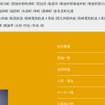
長与町
西彼杵郡時津町
雲仙市
島原市
東彼杵郡東彼杵町
東彼杵郡川
協和町
福田町
永昌町
幸町
真崎町
多良見町化屋
大村線
島原鉄道
長崎電気軌道４系統
西九州新幹線
長崎電気軌道３系
津
東諫早
大村
竹松
市布
幸
会社概要
店舗一覧
採用情報
入居・退去
オーナー様
お客様の声