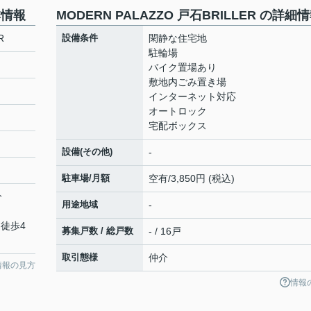
本情報
MODERN PALAZZO 戸石BRILLER の詳細
R
設備条件
閑静な住宅地
駐輪場
バイク置場あり
敷地内ごみ置き場
インターネット対応
オートロック
宅配ボックス
設備(その他)
-
駐車場/月額
空有/3,850円 (税込)
分
用途地域
-
 徒歩4
募集戸数 / 総戸数
- / 16戸
取引態様
仲介
情報の見方
情報