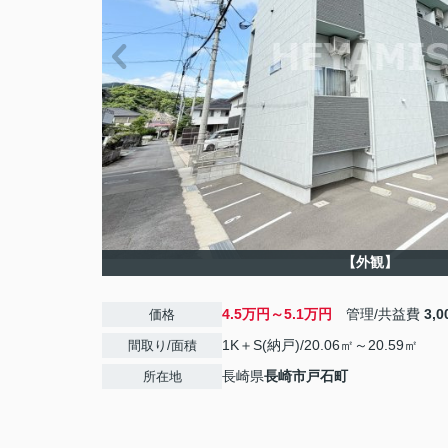
【外観】
4.5万円～5.1万円
管理/共益費
3,
価格
1K＋S(納戸)/20.06㎡～20.59㎡
間取り/面積
長崎県
長崎市
戸石町
所在地