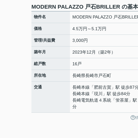
MODERN PALAZZO 戸石BRILLER の基
物件名
MODERN PALAZZO 戸石BRILLE
価格
4.5万円～5.1万円
管理/共益費
3,000円
築年月
2023年12月（築2年）
総戸数
16戸
所在地
長崎県
長崎市
戸石町
交通
長崎本線
「
肥前古賀
」駅 徒歩87
長崎本線
「
現川
」駅 徒歩84分
長崎電気軌道４系統
「
蛍茶屋
」駅
分