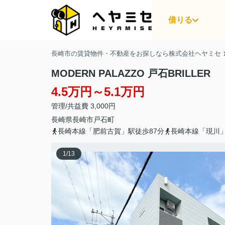
借りる
長崎市の賃貸物件・不動産をお探しなら株式会社ヘヤミセ
MODERN PALAZZO 戸石BRILLER
4.5万円～5.1万円
管理/共益費 3,000円
長崎県
長崎市
戸石町
長崎本線「肥前古賀」駅徒歩87分
長崎本線「現川」
1
/
13