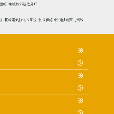
棚町
東彼杵郡波佐見町
統
長崎電気軌道５系統
佐世保線
松浦鉄道西九州線