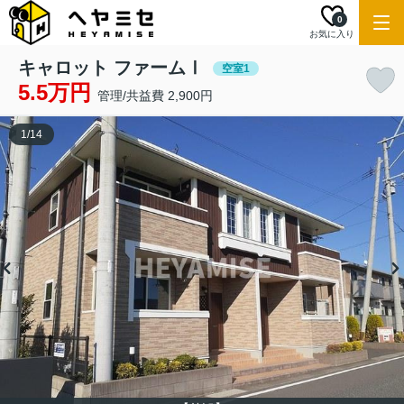
0
お気に入り
キャロット ファームⅠ
空室1
5.5万円
管理/共益費 2,900円
1
/
14