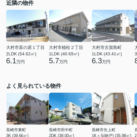
近隣の物件
大村市富の原１丁目
大村市植松２丁目
大村市古賀島町
2LDK (54.62㎡)
1LDK (40.69㎡)
1LDK (43.41㎡)
3
6.1
5.7
6.3
万円
万円
万円
よく見られている物件
長崎市東町
長崎市田中町
長崎市矢上町
3K (39.66㎡)
2DK (39.00㎡)
1K＋S(納戸) (35.98㎡)
2