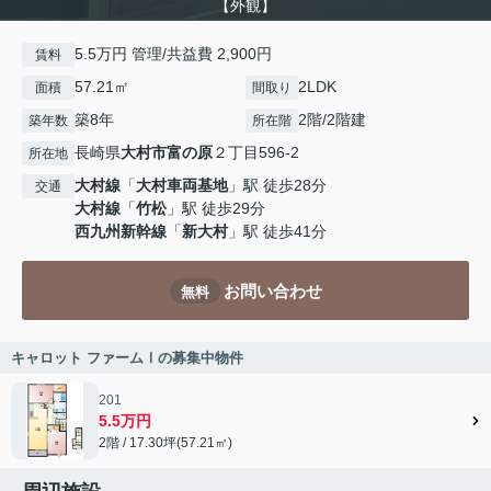
【外観】
5.5万円 管理/共益費 2,900円
賃料
57.21㎡
2LDK
面積
間取り
築8年
2階/2階建
築年数
所在階
長崎県
大村市
富の原
２丁目596-2
所在地
大村線
「
大村車両基地
」駅 徒歩28分
交通
大村線
「
竹松
」駅 徒歩29分
西九州新幹線
「
新大村
」駅 徒歩41分
お問い合わせ
無料
キャロット ファームⅠの募集中物件
201
5.5万円
2階 / 17.30坪(57.21㎡)