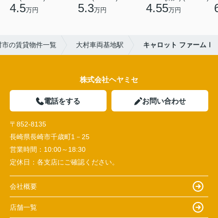
4.5
5.3
4.55
万円
万円
万円
村市の賃貸物件一覧
大村車両基地駅
キャロット ファームⅠ
株式会社ヘヤミセ
電話をする
お問い合わせ
〒852-8135
長崎県長崎市千歳町1－25
営業時間：
10:00～18:30
定休日：
各支店にご確認ください。
会社概要
店舗一覧