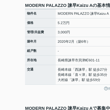
MODERN PALAZZO 諫早Kaizu Aの基本
物件名
MODERN PALAZZO 諫早Kaizu A
価格
5.2万円
管理/共益費
3,000円
築年月
2020年2月（築6年）
総戸数
-
所在地
長崎県
諫早市
貝津町
601-11
交通
長崎本線
「
西諫早
」駅 徒歩27分
長崎本線
「
喜々津
」駅 徒歩35分
大村線
「
諫早
」駅 徒歩59分
MODERN PALAZZO 諫早Kaizu Aで募