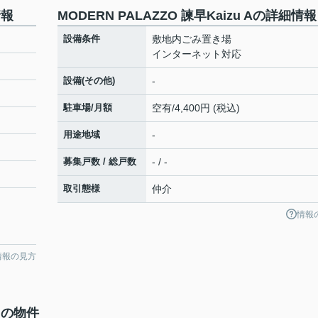
情報
MODERN PALAZZO 諫早Kaizu Aの詳細情報
設備条件
敷地内ごみ置き場
インターネット対応
設備(その他)
-
駐車場/月額
空有/4,400円 (税込)
用途地域
-
募集戸数 / 総戸数
- / -
取引態様
仲介
情報
情報の見方
集中の物件