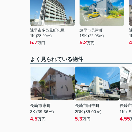
諫早市多良見町化屋
諫早市貝津町
1K (28.20㎡)
1SK (22.93㎡)
1
5.7
5.2
4
万円
万円
よく見られている物件
長崎市東町
長崎市田中町
長崎市
3K (39.66㎡)
2DK (39.00㎡)
1K＋S(
4.5
5.3
4.55
万円
万円