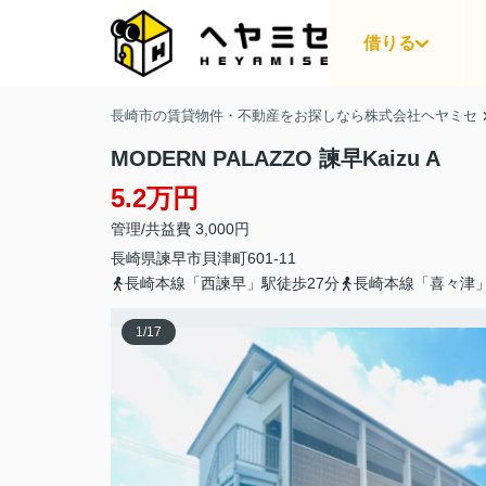
借りる
長崎市の賃貸物件・不動産をお探しなら株式会社ヘヤミセ
MODERN PALAZZO 諫早Kaizu A
5.2万円
管理/共益費 3,000円
長崎県
諫早市
貝津町
601-11
長崎本線「西諫早」駅徒歩27分
長崎本線「喜々津」
1
/
17