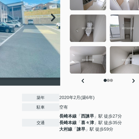
2020年2月(築6年)
築年
空有
駐車
長崎本線
「
西諫早
」駅 徒歩27分
長崎本線
「
喜々津
」駅 徒歩35分
交通
大村線
「
諫早
」駅 徒歩59分