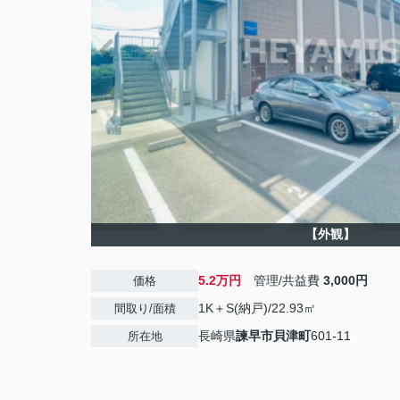
【外観】
5.2万円
管理/共益費
3,000円
価格
1K＋S(納戸)/22.93㎡
間取り/面積
長崎県
諫早市
貝津町
601-11
所在地