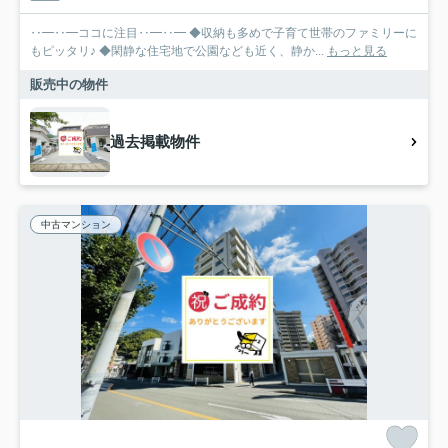
‥━‥━ココに注目‥━‥━ ◆収納も多めで子育て世帯のファミリーに
もピッタリ♪ ◆閑静な住宅地で公園なども近く、静か...
もっと見る
販売中の物件
過去掲載物件
中古マンション