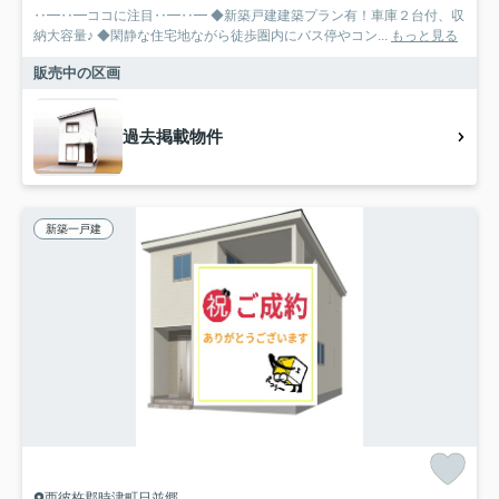
‥━‥━ココに注目‥━‥━ ◆新築戸建建築プラン有！車庫２台付、収
納大容量♪ ◆閑静な住宅地ながら徒歩圏内にバス停やコン...
もっと見る
販売中の区画
過去掲載物件
新築一戸建
西彼杵郡時津町日並郷