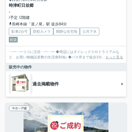
時津町日並郷
-
/予定 /2階建
長崎本線「道ノ尾」駅 徒歩84分
駐車2台可
防犯カメラ
閑静な住宅地
公共下水
新築
‥━‥━ココに注目‥━‥━ ◆周辺にはダイレックスやトライアルな
ど、お買い物施設多数の生活便利地♪ ◆バス停まで徒歩3分...
もっと見る
販売中の物件
過去掲載物件
中古一戸建