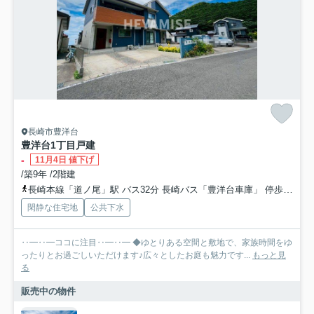
長崎市豊洋台
豊洋台1丁目戸建
-
11月4日 値下げ
/築9年 /2階建
長崎本線「道ノ尾」駅 バス32分 長崎バス「豊洋台車庫」 停歩6分
閑静な住宅地
公共下水
‥━‥━ココに注目‥━‥━ ◆ゆとりある空間と敷地で、家族時間をゆ
ったりとお過ごしいただけます♪広々としたお庭も魅力です...
もっと見
る
販売中の物件