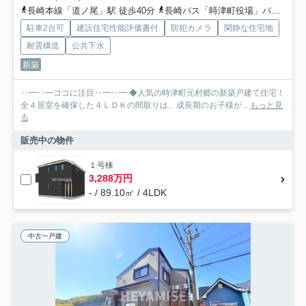
長崎本線「道ノ尾」駅 徒歩40分
長崎バス「時津町役場」バス停下車 徒歩6分
駐車2台可
建設住宅性能評価書付
防犯カメラ
閑静な住宅地
耐震構造
公共下水
新築
‥━‥━ココに注目‥━‥━ ◆人気の時津町元村郷の新築戸建て住宅！
全４居室を確保した４ＬＤＫの間取りは、成長期のお子様が...
もっと見
る
販売中の物件
１号棟
3,288万円
- / 89.10㎡ / 4LDK
中古一戸建