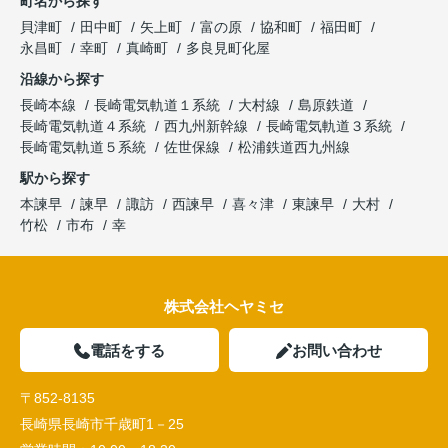
町名から探す
貝津町
田中町
矢上町
富の原
協和町
福田町
永昌町
幸町
真崎町
多良見町化屋
沿線から探す
長崎本線
長崎電気軌道１系統
大村線
島原鉄道
長崎電気軌道４系統
西九州新幹線
長崎電気軌道３系統
長崎電気軌道５系統
佐世保線
松浦鉄道西九州線
駅から探す
本諫早
諫早
諏訪
西諫早
喜々津
東諫早
大村
竹松
市布
幸
株式会社ヘヤミセ
電話をする
お問い合わせ
〒852-8135
長崎県長崎市千歳町1－25