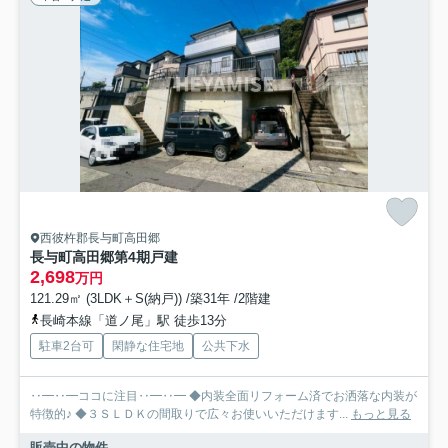
西彼杵郡長与町高田郷
長与町高田郷第4期戸建
2,698
万円
121.29㎡ (3LDK＋S(納戸)) /築31年 /2階建
長崎本線「道ノ尾」駅 徒歩13分
駐車2台可
閑静な住宅地
公共下水
‥━‥━ココに注目‥━‥━ ◆内装全面リフォーム済でお洒落な内装が
特徴的♪ ◆３ＳＬＤＫの間取りで広々お使いいただけます...
もっと見る
販売中の物件