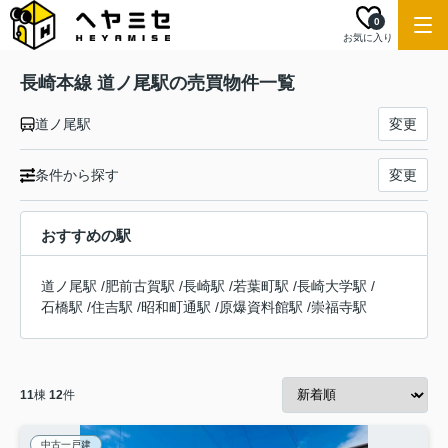
0
お気に入り
長崎本線 道ノ尾駅の売買物件一覧
道ノ尾駅
変更
条件から探す
変更
おすすめの駅
道ノ尾駅
/
肥前古賀駅
/
長崎駅
/
若葉町駅
/
長崎大学駅
/
石橋駅
/
住吉駅
/
昭和町通駅
/
原爆資料館駅
/
崇福寺駅
11
棟
12
件
中古一戸建