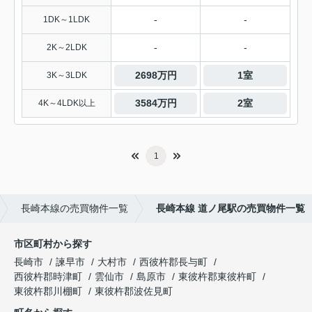
-
-
1DK～1LDK
-
-
2K～2LDK
2698万円
1室
3K～3LDK
3584万円
2室
4K～4LDK以上
1
長崎本線の売買物件一覧
長崎本線 道ノ尾駅の売買物件一覧
市区町村から探す
長崎市
諫早市
大村市
西彼杵郡長与町
西彼杵郡時津町
雲仙市
島原市
東彼杵郡東彼杵町
東彼杵郡川棚町
東彼杵郡波佐見町