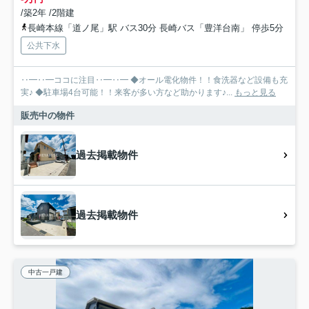
/築2年 /2階建
長崎本線「道ノ尾」駅 バス30分 長崎バス「豊洋台南」 停歩5分
公共下水
‥━‥━ココに注目‥━‥━ ◆オール電化物件！！食洗器など設備も充
実♪ ◆駐車場4台可能！！来客が多い方など助かります♪...
もっと見る
販売中の物件
過去掲載物件
過去掲載物件
中古一戸建