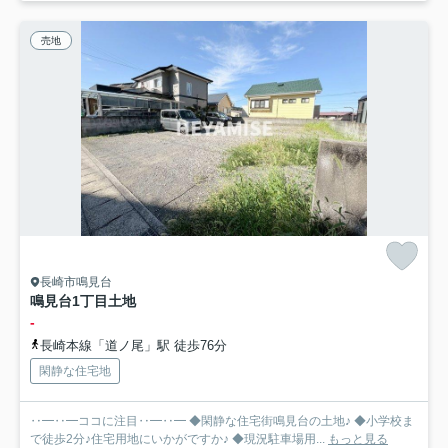
売地
長崎市鳴見台
鳴見台1丁目土地
-
長崎本線「道ノ尾」駅 徒歩76分
閑静な住宅地
‥━‥━ココに注目‥━‥━ ◆閑静な住宅街鳴見台の土地♪ ◆小学校ま
で徒歩2分♪住宅用地にいかがですか♪ ◆現況駐車場用...
もっと見る