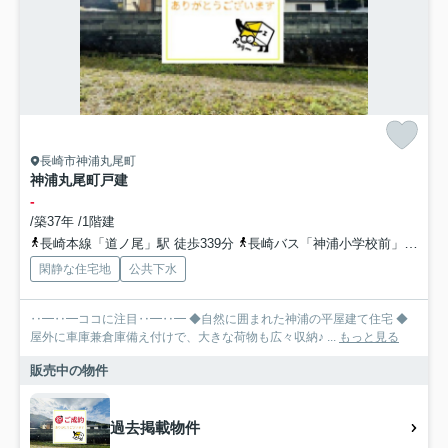
長崎市神浦丸尾町
神浦丸尾町戸建
-
/築37年 /1階建
長崎本線「道ノ尾」駅 徒歩339分
長崎バス「神浦小学校前」バス停下車 徒歩4分
閑静な住宅地
公共下水
‥━‥━ココに注目‥━‥━ ◆自然に囲まれた神浦の平屋建て住宅 ◆
屋外に車庫兼倉庫備え付けで、大きな荷物も広々収納♪ ...
もっと見る
販売中の物件
過去掲載物件