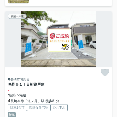
新築一戸建
長崎市鳴見台
鳴見台１丁目新築戸建
-
/新築 /2階建
長崎本線「道ノ尾」駅 徒歩81分
駐車2台可
閑静な住宅地
公共下水
新築