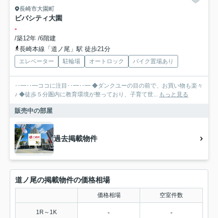
長崎市大園町
ビバシティ大園
-
/築12年 /6階建
長崎本線「道ノ尾」駅 徒歩21分
エレベーター
駐輪場
オートロック
バイク置場あり
‥━‥━ココに注目‥━‥━ ◆ダンクユーの目の前で、お買い物も楽々
♪ ◆徒歩５分圏内に教育環境が整っており、子育て世...
もっと見る
販売中の部屋
過去掲載物件
道ノ尾の掲載物件の価格相場
価格相場
空室件数
-
-
1R～1K