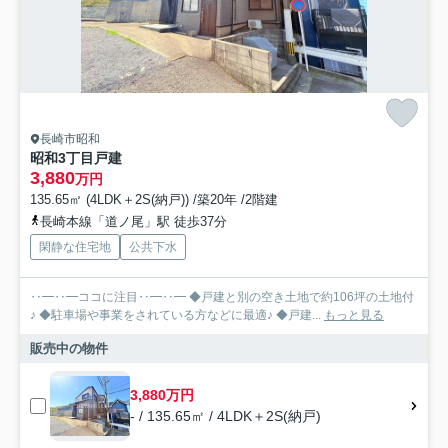
長崎市昭和
昭和3丁目戸建
3,880
万円
135.65㎡ (4LDK＋2S(納戸)) /築20年 /2階建
長崎本線「道ノ尾」駅 徒歩37分
閑静な住宅地
公共下水
‥━‥━ココに注目‥━‥━ ◆戸建と別の空き土地で約106坪の土地付
♪ ◆駐車場や事業をされている方などに最適♪ ◆戸建...
もっと見る
販売中の物件
3,880万円
- / 135.65㎡ / 4LDK＋2S(納戸)