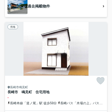
過去掲載物件
売地
長崎市鳴見町
長崎市 鳴見町 住宅用地
-
長崎本線「道ノ尾」駅 徒歩59分
長崎バス「木場の上」バス停下車 徒歩2分