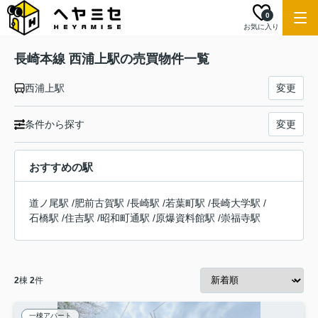
0
お気に入り
長崎本線 西浦上駅の売買物件一覧
西浦上駅
変更
条件から探す
変更
おすすめの駅
道ノ尾駅
/
肥前古賀駅
/
長崎駅
/
若葉町駅
/
長崎大学駅
/
石橋駅
/
住吉駅
/
昭和町通駅
/
原爆資料館駅
/
崇福寺駅
2
棟
2
件
一棟アパート