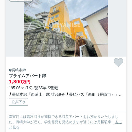
長崎市錦
プライムアパート錦
1,800
万円
195.06㎡ (1K) /築35年 /2階建
長崎本線「西浦上」駅 徒歩9分
長崎バス「西町（長崎市）」バス停下車 徒歩5分
公共下水
満室時には高利回りが期待できる収益アパートをお預かりいたしまし
た。長崎大学が近く、学生需要も見込めますが近くには月極駐車...
もっ
と見る