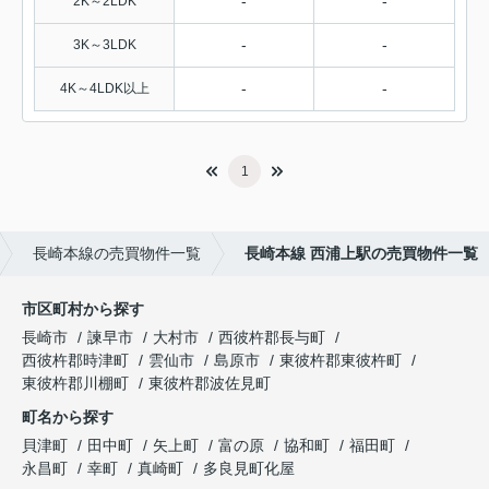
-
-
2K～2LDK
-
-
3K～3LDK
-
-
4K～4LDK以上
1
長崎本線の売買物件一覧
長崎本線 西浦上駅の売買物件一覧
市区町村から探す
長崎市
諫早市
大村市
西彼杵郡長与町
西彼杵郡時津町
雲仙市
島原市
東彼杵郡東彼杵町
東彼杵郡川棚町
東彼杵郡波佐見町
町名から探す
貝津町
田中町
矢上町
富の原
協和町
福田町
永昌町
幸町
真崎町
多良見町化屋