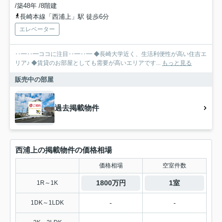
/築48年 /8階建
長崎本線「西浦上」駅 徒歩6分
エレベーター
‥━‥━ココに注目‥━‥━ ◆長崎大学近く、生活利便性が高い住吉エ
リア♪ ◆賃貸のお部屋としても需要が高いエリアです...
もっと見る
販売中の部屋
過去掲載物件
西浦上の掲載物件の価格相場
価格相場
空室件数
1800万円
1室
1R～1K
-
-
1DK～1LDK