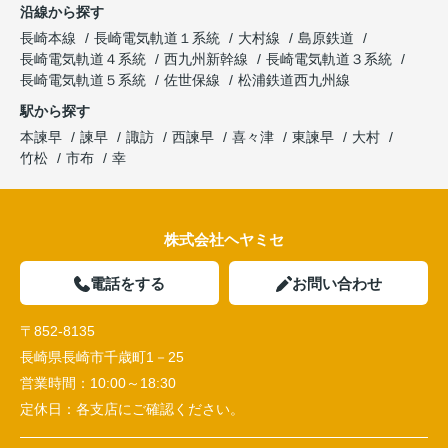
沿線から探す
長崎本線
長崎電気軌道１系統
大村線
島原鉄道
長崎電気軌道４系統
西九州新幹線
長崎電気軌道３系統
長崎電気軌道５系統
佐世保線
松浦鉄道西九州線
駅から探す
本諫早
諫早
諏訪
西諫早
喜々津
東諫早
大村
竹松
市布
幸
株式会社ヘヤミセ
電話をする
お問い合わせ
〒852-8135
長崎県長崎市千歳町1－25
営業時間：
10:00～18:30
定休日：
各支店にご確認ください。