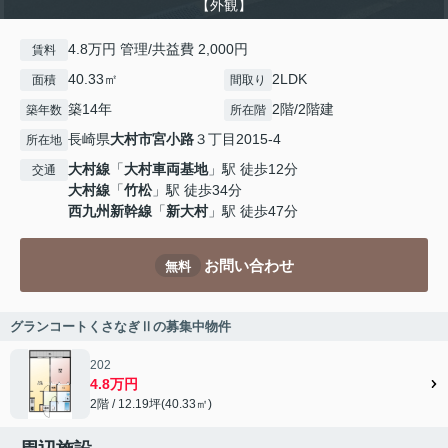
【外観】
4.8万円 管理/共益費 2,000円
賃料
40.33㎡
2LDK
面積
間取り
築14年
2階/2階建
築年数
所在階
長崎県
大村市
宮小路
３丁目2015-4
所在地
大村線
「
大村車両基地
」駅 徒歩12分
交通
大村線
「
竹松
」駅 徒歩34分
西九州新幹線
「
新大村
」駅 徒歩47分
お問い合わせ
無料
グランコートくさなぎⅡの募集中物件
202
4.8万円
2階 / 12.19坪(40.33㎡)