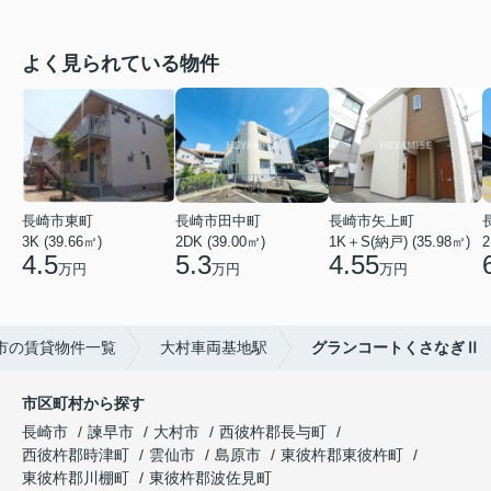
よく見られている物件
長崎市東町
長崎市田中町
長崎市矢上町
3K (39.66㎡)
2DK (39.00㎡)
1K＋S(納戸) (35.98㎡)
2
4.5
5.3
4.55
万円
万円
万円
市の賃貸物件一覧
大村車両基地駅
グランコートくさなぎⅡ
市区町村から探す
長崎市
諫早市
大村市
西彼杵郡長与町
西彼杵郡時津町
雲仙市
島原市
東彼杵郡東彼杵町
東彼杵郡川棚町
東彼杵郡波佐見町