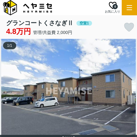
0
お気に入り
グランコートくさなぎⅡ
空室1
4.8万円
管理/共益費 2,000円
1
/
1