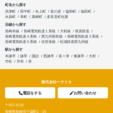
町名から探す
貝津町
田中町
矢上町
富の原
協和町
福田町
永昌町
幸町
真崎町
多良見町化屋
沿線から探す
長崎本線
長崎電気軌道１系統
大村線
島原鉄道
長崎電気軌道４系統
西九州新幹線
長崎電気軌道３系統
長崎電気軌道５系統
佐世保線
松浦鉄道西九州線
駅から探す
本諫早
諫早
諏訪
西諫早
喜々津
東諫早
大村
竹松
市布
幸
株式会社ヘヤミセ
電話をする
お問い合わせ
〒852-8135
長崎県長崎市千歳町1－25