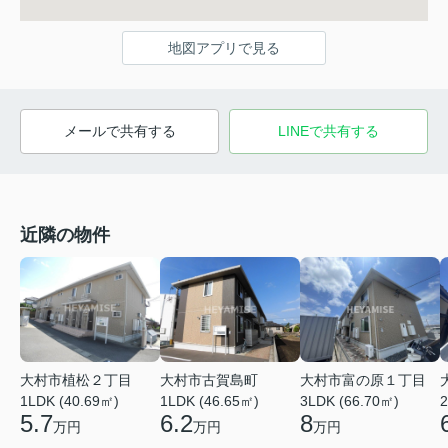
地図アプリで見る
メールで共有する
LINEで共有する
近隣の物件
大村市植松２丁目
大村市古賀島町
大村市富の原１丁目
1LDK (40.69㎡)
1LDK (46.65㎡)
3LDK (66.70㎡)
2
5.7
6.2
8
万円
万円
万円