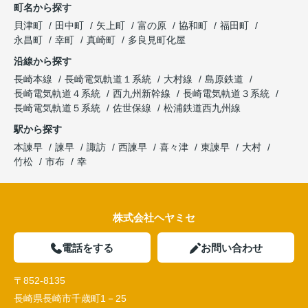
町名から探す
貝津町
田中町
矢上町
富の原
協和町
福田町
永昌町
幸町
真崎町
多良見町化屋
沿線から探す
長崎本線
長崎電気軌道１系統
大村線
島原鉄道
長崎電気軌道４系統
西九州新幹線
長崎電気軌道３系統
長崎電気軌道５系統
佐世保線
松浦鉄道西九州線
駅から探す
本諫早
諫早
諏訪
西諫早
喜々津
東諫早
大村
竹松
市布
幸
株式会社ヘヤミセ
電話をする
お問い合わせ
〒852-8135
長崎県長崎市千歳町1－25