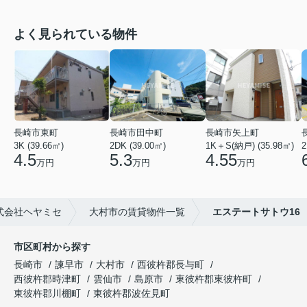
よく見られている物件
長崎市東町
長崎市田中町
長崎市矢上町
3K (39.66㎡)
2DK (39.00㎡)
1K＋S(納戸) (35.98㎡)
2
4.5
5.3
4.55
万円
万円
万円
式会社ヘヤミセ
大村市の賃貸物件一覧
エステートサトウ16
市区町村から探す
長崎市
諫早市
大村市
西彼杵郡長与町
西彼杵郡時津町
雲仙市
島原市
東彼杵郡東彼杵町
東彼杵郡川棚町
東彼杵郡波佐見町