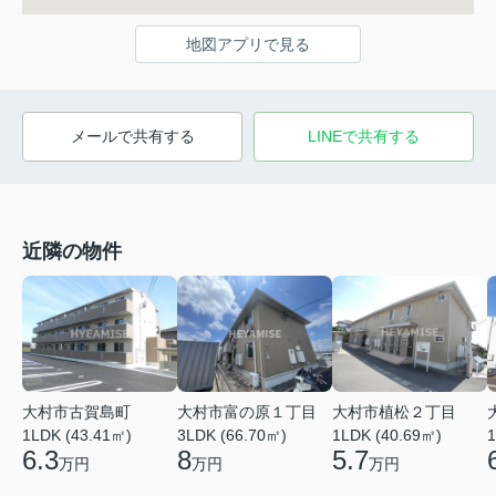
地図アプリで見る
メールで共有する
LINEで共有する
近隣の物件
大村市古賀島町
大村市富の原１丁目
大村市植松２丁目
1LDK (43.41㎡)
3LDK (66.70㎡)
1LDK (40.69㎡)
1
6.3
8
5.7
万円
万円
万円