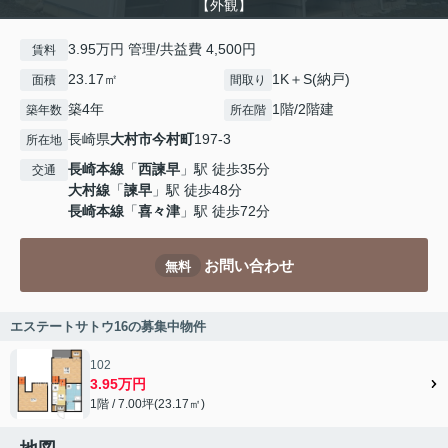
【外観】
3.95万円 管理/共益費 4,500円
賃料
23.17㎡
1K＋S(納戸)
面積
間取り
築4年
1階/2階建
築年数
所在階
長崎県
大村市
今村町
197-3
所在地
長崎本線
「
西諫早
」駅 徒歩35分
交通
大村線
「
諫早
」駅 徒歩48分
長崎本線
「
喜々津
」駅 徒歩72分
お問い合わせ
無料
エステートサトウ16の募集中物件
102
3.95万円
1階 / 7.00坪(23.17㎡)