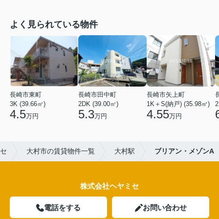
よく見られている物件
長崎市東町
長崎市田中町
長崎市矢上町
3K (39.66㎡)
2DK (39.00㎡)
1K＋S(納戸) (35.98㎡)
2
4.5
5.3
4.55
万円
万円
万円
セ
大村市の賃貸物件一覧
大村駅
ブリアン・メゾンA
株式会社ヘヤミセ
電話をする
お問い合わせ