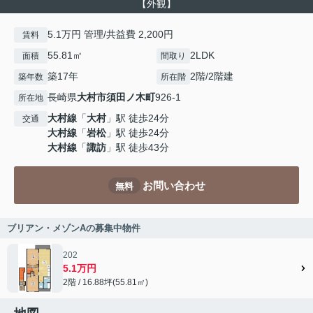
【外観】
5.1万円 管理/共益費 2,200円
賃料
55.81㎡
2LDK
面積
間取り
築17年
2階/2階建
築年数
所在階
長崎県
大村市
須田ノ木町
926-1
所在地
大村線
「
大村
」駅 徒歩24分
交通
大村線
「
岩松
」駅 徒歩24分
大村線
「
諏訪
」駅 徒歩43分
お問い合わせ
無料
ブリアン・メゾンAの募集中物件
202
5.1万円
2階 / 16.88坪(55.81㎡)