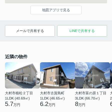
地図アプリで見る
メールで共有する
LINEで共有する
近隣の物件
大村市植松２丁目
大村市古賀島町
大村市富の原１丁目
1LDK (40.69㎡)
1LDK (46.65㎡)
3LDK (66.70㎡)
2
5.7
6.2
8
万円
万円
万円